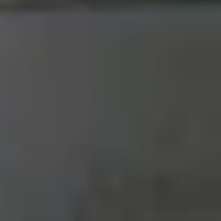
ng của bạn.
tection), cho phép mỗi ứng dụng có không gian
ng nhờ mã hóa hậu lượng tử (PQC). Những lớp bảo
 gồm đồng hồ khóa thích ứng, tự điều chỉnh theo