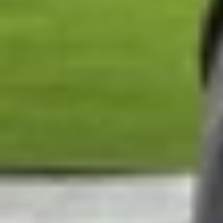
Các tính năng như Now Bar và Now Brief cung cấ