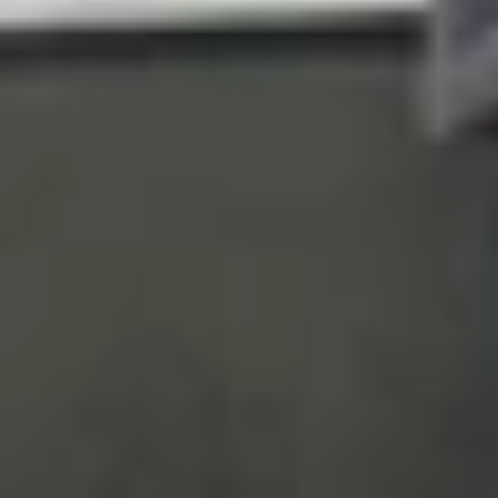
tiết kiệm thời gian mà còn làm cho điện thoại trở
Bảo mật và quyền riêng tư được nâng
Samsung
tập trung mạnh vào bảo mật trong On
lưu trữ mã hóa riêng biệt. Điều này cô lập dữ liệu
Ngoài ra, Personal Data Engine quản lý dữ liệu
vệ này giúp bạn yên tâm hơn khi dùng thiết bị ở
Giao diện tinh chỉnh cho sử dụng dễ d
One UI 8 cải thiện trải nghiệm một tay bằng cá
hình nền với người hoặc thú cưng.