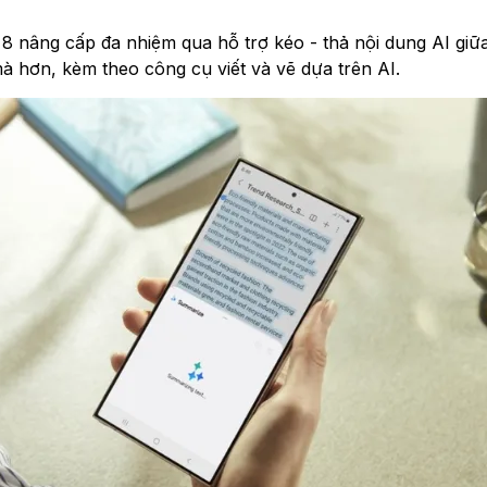
UI 8 nâng cấp đa nhiệm qua hỗ trợ kéo - thả nội dung AI gi
mà hơn, kèm theo công cụ viết và vẽ dựa trên AI.