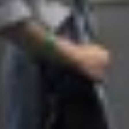
 thành trợ lý cá nhân thực sự, dễ dàng thích ứng với lối số
 cao
e UI 8 với tính năng KEEP (Knox Enhanced Encrypter Pro
 hiệu quả, giảm rủi ro khi sử dụng.
 nhạy cảm ở hậu trường, kết hợp với bảo vệ WiFi công cộ
 nơi công cộng, phù hợp với nhu cầu sử dụng hàng ngày.
àng hơn
ch giảm bớt sự lộn xộn trên màn hình. Các tinh chỉnh bao