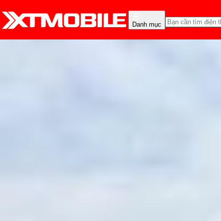
Danh mục
Trang chủ
Tin tức
Tin Mới
Tin Mới
Đánh Giá - Trên Tay
So Sánh
Tư vấn
Khuy
Những lý do nên nâng c
Hồng Huệ
Ngày đăng:
19/09/2025
Cập nhật:
24/05/2026
Theo dõi XTMobile trên