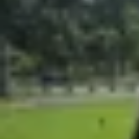
Xem nhanh
Ẩn
1
Galaxy AI thông minh hơn với gợi ý cá n
2
Bảo mật và quyền riêng tư được nâng c
3
Giao diện tinh chỉnh cho sử dụng dễ dàn
4
Đa nhiệm và năng suất được tối ưu
5
Hỗ trợ cập nhật lâu dài cho nhiều thiết bị
6
Kết luận
One UI 8 đã chính thức ra mắt cùng dòng Gala
Android mới nhất, với các tinh chỉnh giao diện v
ngày trở nên mượt mà và hiệu quả hơn. Dưới đây
Galaxy AI thông minh hơn với gợi ý cá
One UI 8 tích hợp AI đa phương thức, xử lý đầu
những gì bạn đang xem hoặc điều chỉnh dựa trên