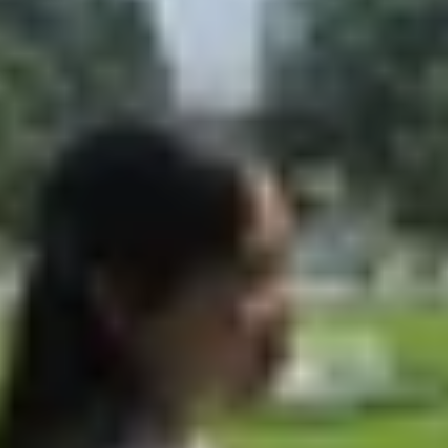
hân hóa
ao
g hơn
xy S25, mang theo nhiều cải tiến thiết thực cho người 
à tích hợp AI sâu hơn. Nếu bạn đang dùng thiết bị Galaxy tư
 là những lý do nên nâng cấp lên One UI 8.
 nhân hóa
 vào từ hình ảnh, âm thanh và văn bản để đưa ra gợi ý 
 thông báo và thói quen hàng ngày, giúp dự đoán nhu cầu 