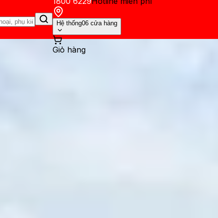
1800 6229
Hotline miễn phí
Hệ thống
06 cửa hàng
Giỏ hàng
ến mãi
Thủ thuật
Hỏi đáp
App - Game
Thông báo
Khách hàng 
ấp lên One UI 8 của Samsun