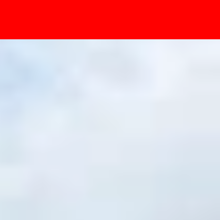
- Sự kiện
g