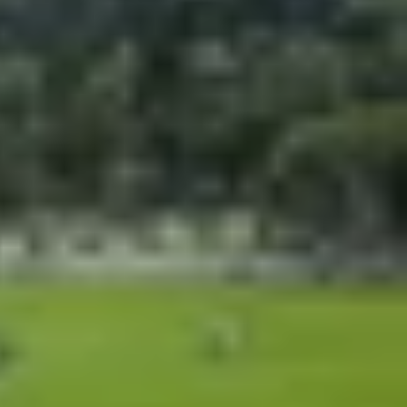
dùng Samsung. Phiên bản cập nhật này dựa trên
ơng thích, việc nâng cấp sẽ giúp trải nghiệm hàng
phù hợp với ngữ cảnh. Hệ thống có thể nhận diện
tiếp theo một cách chính xác.