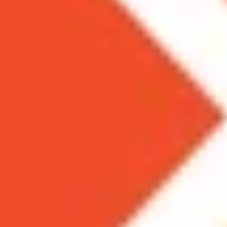
Xem nhanh
Ẩn
1
Vào ngày 31 tháng 5 vừa qua thì MIUI đã