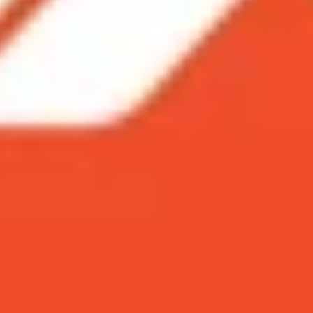
 dùng được dựa trên nền tảng Android, và xây dựng riêng c
hức cho ra mắt phiên bản thứ 10 của hệ điều hành MIUI. Dà
ên nền tảng Android, và xây dựng riêng cho các sản phẩm X