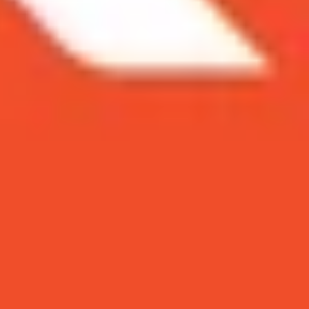
ho các sản phẩm Xiaomi.
nh cho những bạn chưa biết về hệ điều hành này,
iaomi.