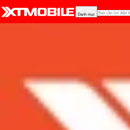
Danh mục
Trang chủ
Tin tức
Tin Mới
Tin Mới
Đánh Giá - Trên Tay
So Sánh
Tư vấn
Khuy
MIUI 10 Chính thức ra m
Admin
Ngày đăng:
02/06/2018
Cập nhật:
02/06/2018
Theo dõi XTMobile trên