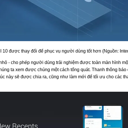
I 10 được thay đổi để phục vụ người dùng tốt hơn (Nguồn: Inter
 nhỏ - cho phép người dùng trải nghiệm được toàn màn hình một 
húng ta xem được chúng một cách tổng quát. Thanh thông báo cũn
lúc này sẽ được chia ra, cũng như làm mới để tối ưu cho các tha