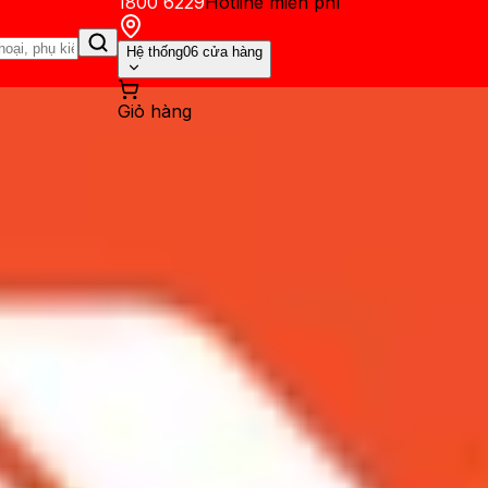
1800 6229
Hotline miễn phí
Hệ thống
06 cửa hàng
Giỏ hàng
ến mãi
Thủ thuật
Hỏi đáp
App - Game
Thông báo
Khách hàng 
ắt