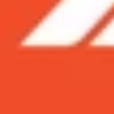
hành này, thì đây là một giao diện người
Vào ngày 31 tháng 5 vừa qua thì MIUI đã chính t
thì đây là một giao diện người dùng được dựa tr