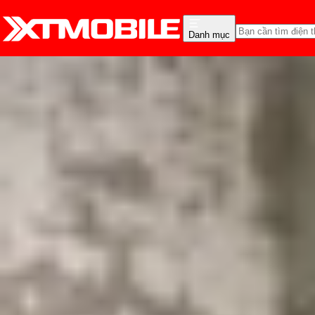
Danh mục
Trang chủ
Tin tức
Hỏi đáp
Tin Mới
Đánh Giá - Trên Tay
So Sánh
Tư vấn
Khuy
Màn hình LTPO là gì? Có
Triệu Vy
Ngày đăng:
15/11/2025
Cập nhật:
15/11/2025
Theo dõi XTMobile trên