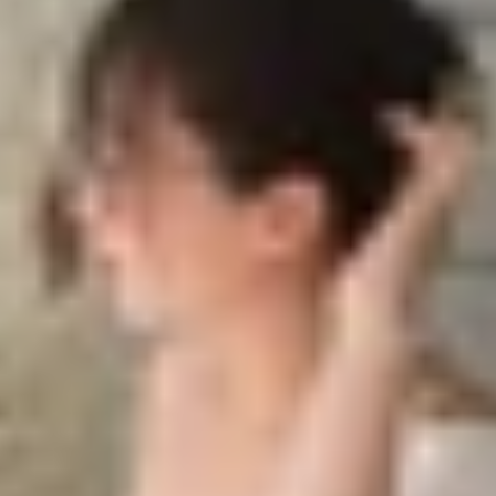
oạt
 thường
iều hãng lớn như Samsung và Apple trang bị cho các dòng
g nghệ này mang đến lợi ích gì so với màn hình OLED truy
một loại nền OLED tiên tiến được phát triển nhằm tối ưu k