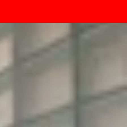
- Sự kiện
h OLED thông thường?