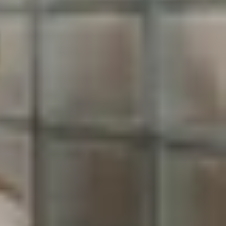
 máy cao cấp nhờ khả năng tiết kiệm pin và hiển
ền thống? Bài viết dưới đây của XTmobile sẽ giúp
hả năng hiển thị và giảm mức tiêu thụ năng lượng.