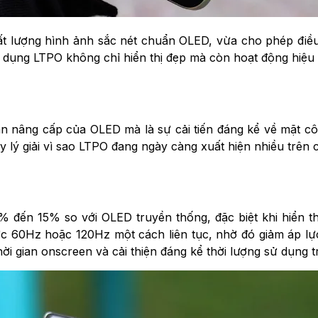
t lượng hình ảnh sắc nét chuẩn OLED, vừa cho phép điều 
sử dụng LTPO không chỉ hiển thị đẹp mà còn hoạt động hiệ
 nâng cấp của OLED mà là sự cải tiến đáng kể về mặt côn
lý giải vì sao LTPO đang ngày càng xuất hiện nhiều trên cá
 đến 15% so với OLED truyền thống, đặc biệt khi hiển t
ì mức 60Hz hoặc 120Hz một cách liên tục, nhờ đó giảm áp
thời gian onscreen và cải thiện đáng kể thời lượng sử dụng 