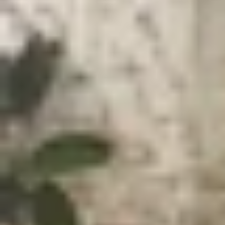
Xem nhanh
Ẩn
1
Màn hình LTPO là gì?
2
Ưu điểm nổi bật của màn hình LTPO
2.1
Tiết kiệm điện năng tiêu thụ
2.2
Khả năng điều chỉnh tần số quét linh h
2.3
Chất lượng hiển thị cao
3
So sánh màn hình LTPO và OLED thông
4
Lời kết
Trong thời gian gần đây, màn hình LTPO được nh
thị mượt mà hơn. Vậy
màn hình LTPO là gì
và côn
bạn có cái nhìn rõ ràng và chính xác hơn.
Màn hình LTPO là gì?
LTPO (Low-Temperature Polycrystalline Oxide) là 