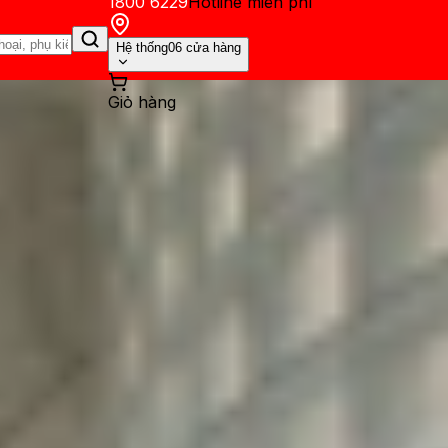
1800 6229
Hotline miễn phí
Hệ thống
06 cửa hàng
Giỏ hàng
ến mãi
Thủ thuật
Hỏi đáp
App - Game
Thông báo
Khách hàng 
 gì khác biệt so với màn hìn