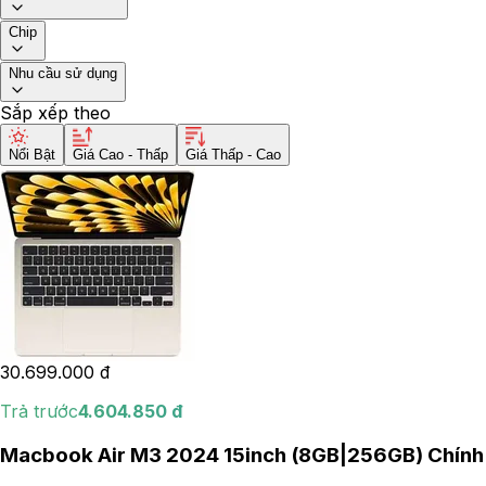
Chip
Nhu cầu sử dụng
Sắp xếp theo
Nổi Bật
Giá Cao - Thấp
Giá Thấp - Cao
30.699.000
đ
Trả trước
4.604.850
đ
Macbook Air M3 2024 15inch (8GB|256GB) Chính