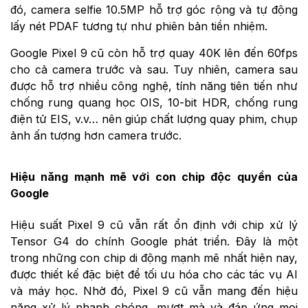
đó, camera selfie 10.5MP hỗ trợ góc rộng và tự động
lấy nét PDAF tương tự như phiên bản tiền nhiệm.
Google Pixel 9 cũ còn hỗ trợ quay 40K lên đến 60fps
cho cả camera trước và sau. Tuy nhiên, camera sau
được hỗ trợ nhiều công nghệ, tính năng tiên tiến như
chống rung quang học OIS, 10-bit HDR, chống rung
điện tử EIS, v.v… nên giúp chất lượng quay phim, chụp
ảnh ấn tượng hơn camera trước.
Hiệu năng mạnh mẽ với con chip độc quyền của
Google
Hiệu suất Pixel 9 cũ vẫn rất ổn định với chip xử lý
Tensor G4 do chính Google phát triển. Đây là một
trong những con chip di động mạnh mẽ nhất hiện nay,
được thiết kế đặc biệt để tối ưu hóa cho các tác vụ AI
và máy học. Nhờ đó, Pixel 9 cũ vẫn mang đến hiệu
năng xử lý nhanh chóng, mượt mà và đáp ứng mọi