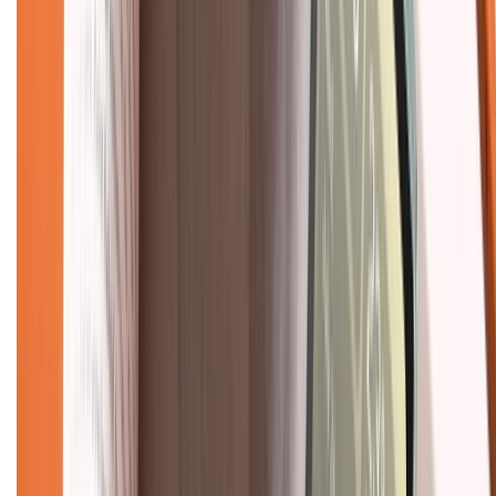
Chính sách kiểm hàng
TỔNG ĐÀI HỖ TRỢ
Tư vấn mua hàng (miễn phí):
1800.6229
(08h30 - 21h30)
Khiếu nại - Góp ý:
088.99999.33
(09h00 - 18h00)
Trung tâm bảo hành:
028.710.89898
(08h30 - 21h00)
KẾT NỐI VỚI CHÚNG TÔI
Về chúng tôi