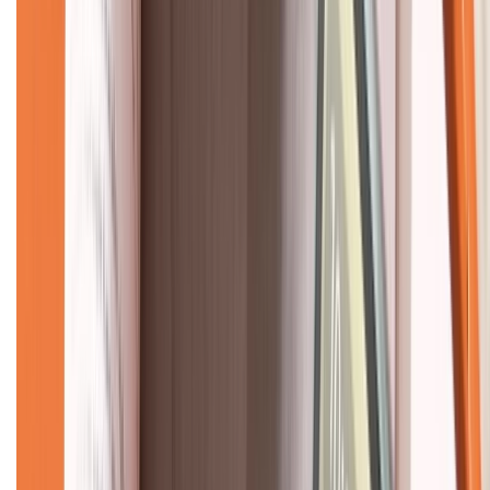
Về chúng tôi
Giới thiệu về XTMobile
Liên hệ hợp tác
Hệ thống cửa hàng bán lẻ
Về trang chủ
Hỗ trợ khách hàng
Mua hàng trả góp
Mua hàng online