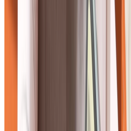
KẾT NỐI VỚI CHÚNG TÔI
CHỨNG NHẬN