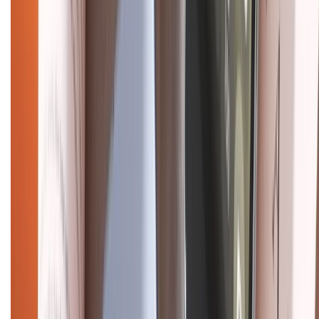
Điện thoại iPhone
iPhone 17 Pro Max
iPhone 17
Pro
iPhone 17
iPhone 16
iPhone 16 Pro Max
iPhone 15
Pro Max
iPhone 15
Điện thoại Samsung
Samsung S26
Ultra
Samsung S26
Samsung S25
iPhone cũ
iPhone 17
cũ
iPhone 16 cũ
iPhone 16 Pro Max cũ
Copyright @2012 HỘ KINH DOANH CỬA HÀNG ĐIỆN THOẠI DI ĐỘNG
XTMOBILE. Số GPKD: 41A8052143 – Cấp ngày 11/05/2023. Địa chỉ: 50
Trần Quang Khải, Phường Tân Định, Quận 1, TP.HCM. Điện thoại:
1800.6229 (Miễn Phí)
Email: xtmobile.sg@gmail.com. Chịu trách nhiệm nội dung: Lê Xuân
Hoà