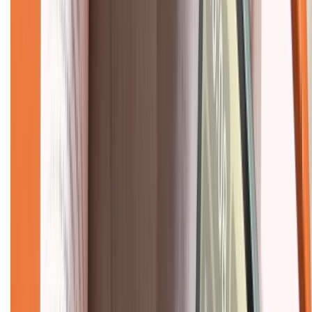
Dịch vụ bảo hành mở rộng
Hình thức thanh toán
Tra cứu bảo hành
Tra cứu điểm XTMember
Hướng dẫn mua hàng trả góp
Dịch vụ bán hàng B2B
Chính sách
Bảo hành mở rộng
Chính sách dùng sản phẩm 7 ngày miễn phí
Chính sách đổi trả
Chính sách bảo hành
Chính sách bảo mật thông tin