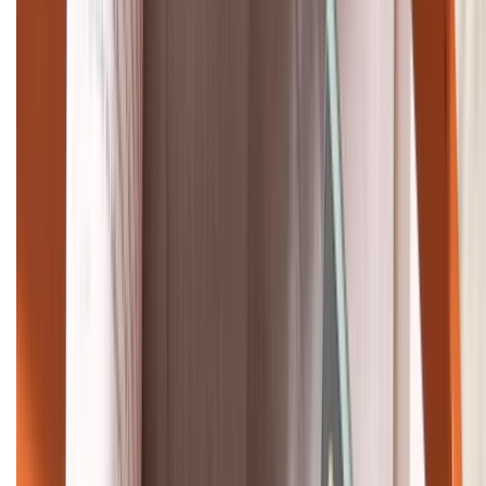
088.99999.33
Bán hàng doanh nghiệp B2B:
088.99999.22
HỖ TRỢ THANH TOÁN