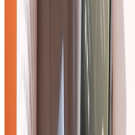
Dịch vụ bán hàng B2B
Chính sách
Bảo hành mở rộng
Chính sách dùng sản phẩm 7 ngày miễn phí
Chính sách đổi trả
Chính sách bảo hành
Chính sách bảo mật thông tin
Chính sách kiểm hàng
HỖ TRỢ THANH TOÁN