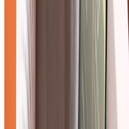
Giới thiệu về XTMobile
Liên hệ hợp tác
Hệ thống cửa hàng bán lẻ
Về trang chủ
Hỗ trợ khách hàng
Mua hàng trả góp
Mua hàng online
Dịch vụ bảo hành mở rộng
Hình thức thanh toán
Tra cứu bảo hành
Tra cứu điểm XTMember
Hướng dẫn mua hàng trả góp