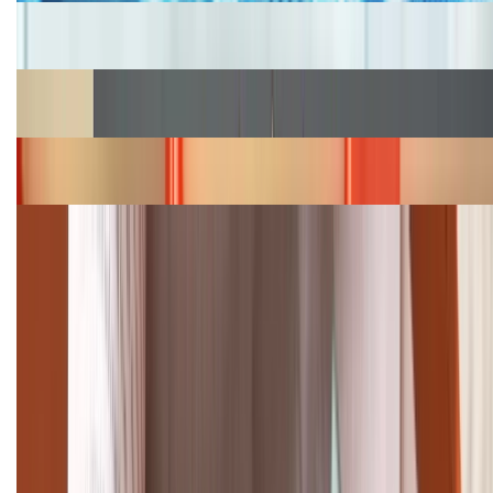
Cập nhật bảng giá iPhone năm 2026: Giá tốt, ưu đãi
hấp dẫn
Cập nhật bảng giá Galaxy S23 (Plus, Ultra) cũ, mới
năm 2026
Bảng giá iPhone 15 cập nhật mới nhất tháng
08/2026
Cập nhật bảng giá điện thoại Samsung tháng 8:
Giảm đến 15.49 triệu
TỔNG ĐÀI HỖ TRỢ
(08H30 - 21H30)
Tư vấn mua hàng (miễn phí):
1800.6229
Khiếu nại - Góp ý: