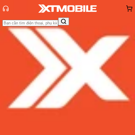
Trang chủ
Tin tức
Tư vấn
Tin Mới
Đánh Giá - Trên Tay
So Sánh
Tư vấn
Khuyến
mãi
Thủ thuật
Hỏi đáp
App - Game
Thông báo
Khách
hàng - Sự kiện
Lý do nên mua Google Pixel 9 cũ -
Đánh giá chi tiết và ưu điểm vượt
trội
Admin
Ngày đăng:
28/12/2024