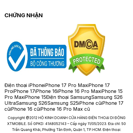
CHỨNG NHẬN
Điện thoại iPhone
iPhone 17 Pro Max
iPhone 17
Pro
iPhone 17
iPhone 16
iPhone 16 Pro Max
iPhone 15
Pro Max
iPhone 15
Điện thoại Samsung
Samsung S26
Ultra
Samsung S26
Samsung S25
iPhone cũ
iPhone 17
cũ
iPhone 16 cũ
iPhone 16 Pro Max cũ
Copyright @2012 HỘ KINH DOANH CỬA HÀNG ĐIỆN THOẠI DI ĐỘNG
XTMOBILE. Số GPKD: 41A8052143 – Cấp ngày 11/05/2023. Địa chỉ: 50
Trần Quang Khải, Phường Tân Định, Quận 1, TP.HCM. Điện thoại: