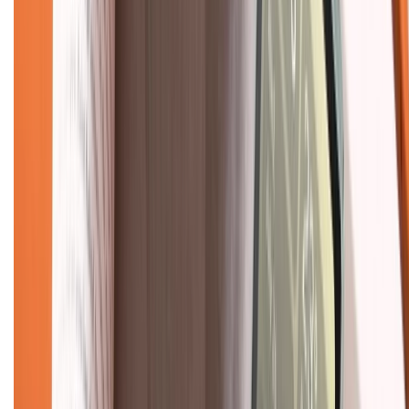
Tra cứu bảo hành
Tra cứu điểm XTMember
Hướng dẫn mua hàng trả góp
Dịch vụ bán hàng B2B
Chính sách
Bảo hành mở rộng
Chính sách dùng sản phẩm 7 ngày miễn phí
Chính sách đổi trả
Chính sách bảo hành
Chính sách bảo mật thông tin
Chính sách kiểm hàng
TỔNG ĐÀI HỖ TRỢ