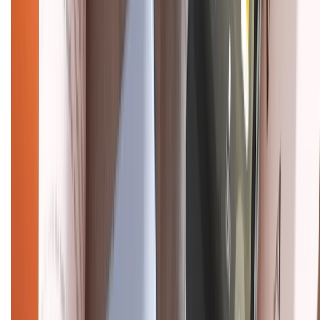
Bảo hành mở rộng
Chính sách dùng sản phẩm 7 ngày miễn phí
Chính sách đổi trả
Chính sách bảo hành
Chính sách bảo mật thông tin
Chính sách kiểm hàng
HỖ TRỢ THANH TOÁN