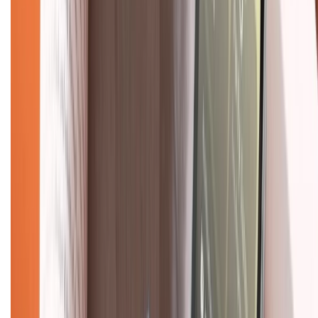
Tư vấn mua hàng (miễn phí):
1800.6229
(08h30 - 21h30)
Khiếu nại - Góp ý:
088.99999.33
(09h00 - 18h00)
Trung tâm bảo hành:
028.710.89898
(08h30 - 21h00)
KẾT NỐI VỚI CHÚNG TÔI
Về chúng tôi
Giới thiệu về XTMobile
Liên hệ hợp tác