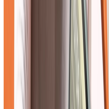
Về chúng tôi
Giới thiệu về XTMobile
Liên hệ hợp tác
Hệ thống cửa hàng bán lẻ
Về trang chủ
Hỗ trợ khách hàng
Mua hàng trả góp
Mua hàng online
Dịch vụ bảo hành mở rộng
Hình thức thanh toán