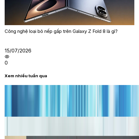
Công nghệ loại bỏ nếp gấp trên Galaxy Z Fold 8 là gì?
15/07/2026
0
Xem nhiều tuần qua
Tư vấn
Bảng giá iPhone cũ mới nhất trong tháng 8 năm
2026, giá siêu hấp dẫn
Cập nhật bảng giá iPhone năm 2026: Giá tốt, ưu đãi
hấp dẫn
Cập nhật bảng giá Galaxy S23 (Plus, Ultra) cũ, mới