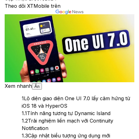
Theo dõi XTMobile trên
Xem nhanh
Ẩn
1
Lộ diện giao diện One UI 7.0 lấy cảm hứng từ
iOS 18 và HyperOS
1.1
Tính năng tương tự Dynamic Island
1.2
Trải nghiệm liền mạch với Continuity
Notification
1.3
Cập nhật biểu tượng ứng dụng mới