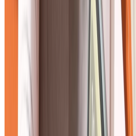
KẾT NỐI VỚI CHÚNG TÔI
CHỨNG NHẬN