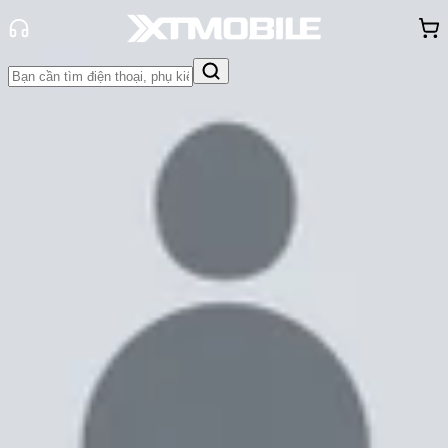
Trang chủ
Tin tức
Tin Mới
Tin Mới
Đánh Giá - Trên Tay
So Sánh
Tư vấn
Khuyến
mãi
Thủ thuật
Hỏi đáp
App - Game
Thông báo
Khách
hàng - Sự kiện
Lộ diện One UI 7.0 có sự thay đổi
lớn về giao diện
Anh Đào
Ngày đăng:
27/07/2024
Cập nhật:
27/07/2024