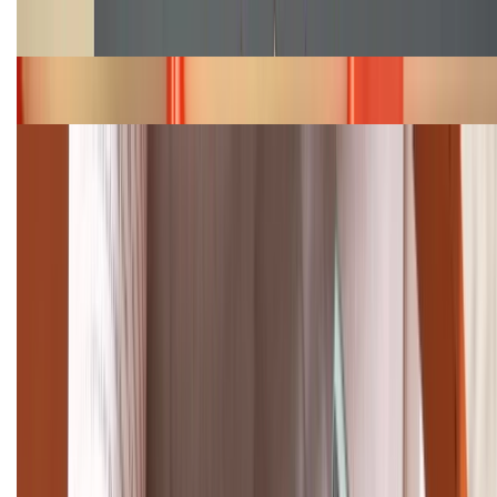
năm 2026
Bảng giá iPhone 15 cập nhật mới nhất tháng
08/2026
Cập nhật bảng giá điện thoại Samsung tháng 8:
Giảm đến 15.49 triệu
TỔNG ĐÀI HỖ TRỢ
(08H30 - 21H30)
Tư vấn mua hàng (miễn phí):
1800.6229
Khiếu nại - Góp ý:
088.99999.33
Bán hàng doanh nghiệp B2B: