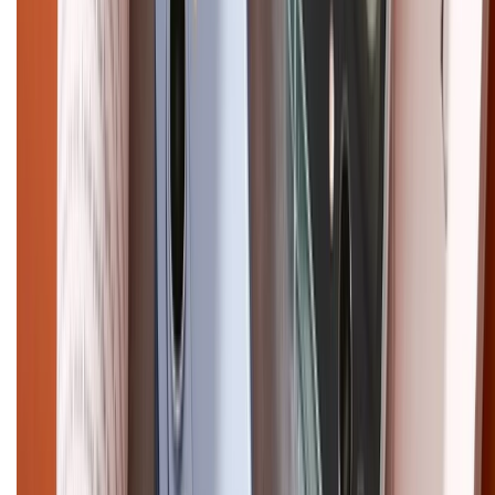
Ultra
Samsung S26
Samsung S25
iPhone cũ
iPhone 17
cũ
iPhone 16 cũ
iPhone 16 Pro Max cũ
Copyright @2012 HỘ KINH DOANH CỬA HÀNG ĐIỆN THOẠI DI ĐỘNG
XTMOBILE. Số GPKD: 41A8052143 – Cấp ngày 11/05/2023. Địa chỉ: 50
Trần Quang Khải, Phường Tân Định, Quận 1, TP.HCM. Điện thoại:
1800.6229 (Miễn Phí)
Email: xtmobile.sg@gmail.com. Chịu trách nhiệm nội dung: Lê Xuân
Hoà