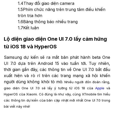
1.4
Thay đổi giao diện camera
1.5
Phím chức năng trên trung tâm điều khiển
tròn trịa hơn
1.6
Bảng thông báo nhiều trang
1.7
Kết luận
Lộ diện giao diện One UI 7.0 lấy cảm hứng
từ iOS 18 và HyperOS
Samsung dự kiến sẽ ra mắt bản phát hành beta One
UI 7.0 dựa trên Android 15 vào tuần tới. Tuy nhiên,
thời gian gần đây, các thông tin về One UI 7.0 bắt đầu
xuất hiện và rò rỉ trên các trang mạng xã hội khiến
người dùng không khỏi tò mò
. Nhiều người đồn đoán rằng,
giao diện One UI 7.0 sẽ lấy ý tưởng từ iOS 18 của
Apple
và
HyperOS của Xiaomi. Có đúng là như vậy, cùng XTmobile tìm hiểu
các thông tin dự kiến của bản cập nhật mới nhất One UI 7.0 trong
bài viết này nhé!