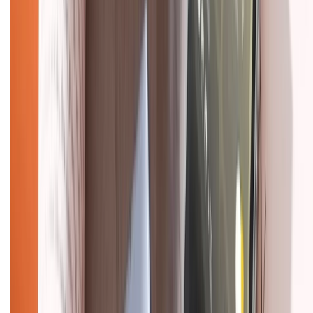
Hệ thống cửa hàng bán lẻ
Về trang chủ
Hỗ trợ khách hàng
Mua hàng trả góp
Mua hàng online
Dịch vụ bảo hành mở rộng
Hình thức thanh toán
Tra cứu bảo hành
Tra cứu điểm XTMember
Hướng dẫn mua hàng trả góp
Dịch vụ bán hàng B2B
Chính sách