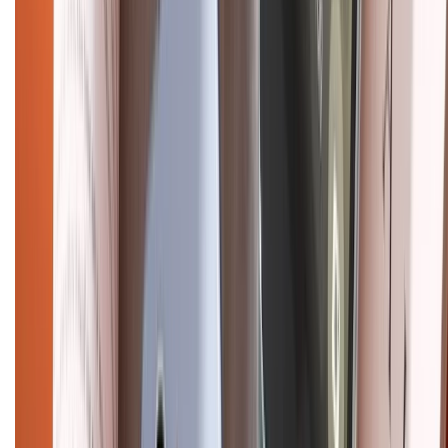
Điện thoại iPhone
iPhone 17 Pro Max
iPhone 17
Pro
iPhone 17
iPhone 16
iPhone 16 Pro Max
iPhone 15
Pro Max
iPhone 15
Điện thoại Samsung
Samsung S26
Ultra
Samsung S26
Samsung S25
iPhone cũ
iPhone 17
cũ
iPhone 16 cũ
iPhone 16 Pro Max cũ
Copyright @2012 HỘ KINH DOANH CỬA HÀNG ĐIỆN THOẠI DI ĐỘNG
XTMOBILE. Số GPKD: 41A8052143 – Cấp ngày 11/05/2023. Địa chỉ: 50
Trần Quang Khải, Phường Tân Định, Quận 1, TP.HCM. Điện thoại:
1800.6229 (Miễn Phí)
Email: xtmobile.sg@gmail.com. Chịu trách nhiệm nội dung: Lê Xuân
Hoà