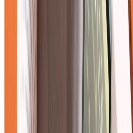
Chính sách bảo hành
Chính sách bảo mật thông tin
Chính sách kiểm hàng
TỔNG ĐÀI HỖ TRỢ
Tư vấn mua hàng (miễn phí):
1800.6229
(08h30 - 21h30)
Khiếu nại - Góp ý:
088.99999.33
(09h00 - 18h00)
Trung tâm bảo hành:
028.710.89898
(08h30 - 21h00)
KẾT NỐI VỚI CHÚNG TÔI