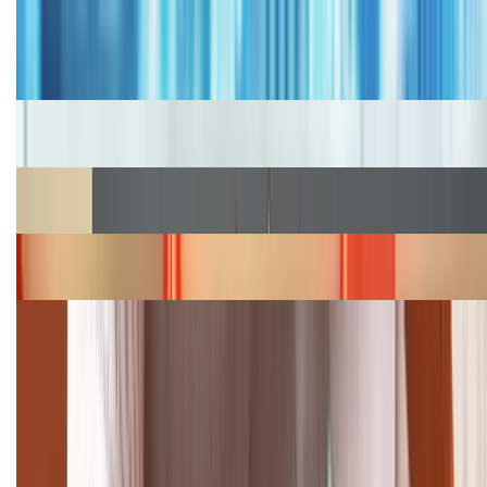
Bảng giá iPhone cũ mới nhất trong tháng 8 năm
2026, giá siêu hấp dẫn
Cập nhật bảng giá iPhone năm 2026: Giá tốt, ưu đãi
hấp dẫn
Cập nhật bảng giá Galaxy S23 (Plus, Ultra) cũ, mới
năm 2026
Bảng giá iPhone 15 cập nhật mới nhất tháng
08/2026
Cập nhật bảng giá điện thoại Samsung tháng 8:
Giảm đến 15.49 triệu
TỔNG ĐÀI HỖ TRỢ
(08H30 - 21H30)