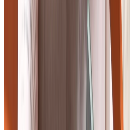
Tư vấn mua hàng (miễn phí):
1800.6229
Khiếu nại - Góp ý:
088.99999.33
Bán hàng doanh nghiệp B2B:
088.99999.22
HỖ TRỢ THANH TOÁN