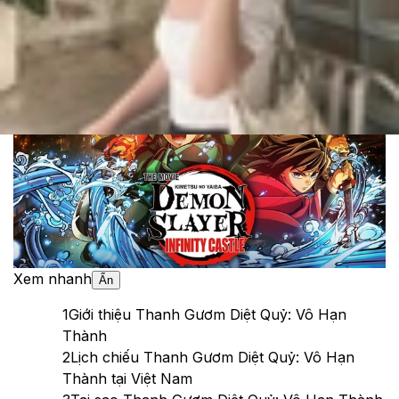
Cập nhật:
14/08/2025
Theo dõi XTMobile trên
Xem nhanh
Ẩn
1
Giới thiệu Thanh Gươm Diệt Quỷ: Vô Hạn
Thành
2
Lịch chiếu Thanh Gươm Diệt Quỷ: Vô Hạn
Thành tại Việt Nam