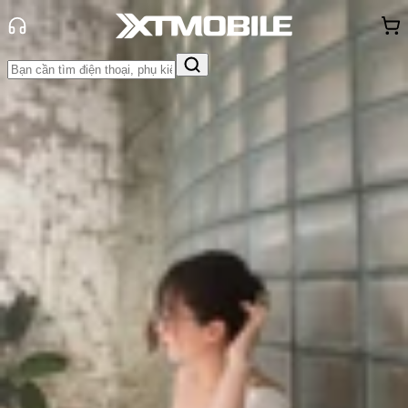
Trang chủ
Tin tức
App - Game
Tin Mới
Đánh Giá - Trên Tay
So Sánh
Tư vấn
Khuyến
mãi
Thủ thuật
Hỏi đáp
App - Game
Thông báo
Khách
hàng - Sự kiện
Lịch chiếu Thanh Gươm Diệt Quỷ:
Vô Hạn Thành - Demon Slayer
2025
Triệu Vy
Ngày đăng:
14/08/2025