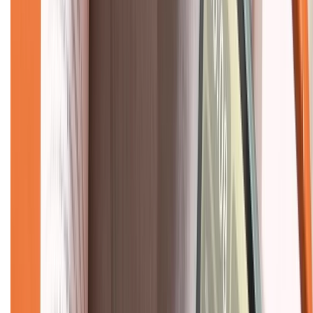
Hỗ trợ khách hàng
Mua hàng trả góp
Mua hàng online
Dịch vụ bảo hành mở rộng
Hình thức thanh toán
Tra cứu bảo hành
Tra cứu điểm XTMember
Hướng dẫn mua hàng trả góp
Dịch vụ bán hàng B2B
Chính sách
Bảo hành mở rộng
Chính sách dùng sản phẩm 7 ngày miễn phí
Chính sách đổi trả