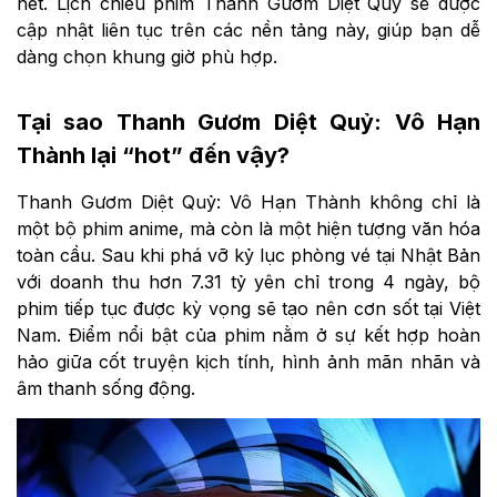
hết. Lịch chiếu phim Thanh Gươm Diệt Quỷ sẽ được
cập nhật liên tục trên các nền tảng này, giúp bạn dễ
dàng chọn khung giờ phù hợp.
Tại sao Thanh Gươm Diệt Quỷ: Vô Hạn
Thành lại “hot” đến vậy?
Thanh Gươm Diệt Quỷ: Vô Hạn Thành không chỉ là
một bộ phim anime, mà còn là một hiện tượng văn hóa
toàn cầu. Sau khi phá vỡ kỷ lục phòng vé tại Nhật Bản
với doanh thu hơn 7.31 tỷ yên chỉ trong 4 ngày, bộ
phim tiếp tục được kỳ vọng sẽ tạo nên cơn sốt tại Việt
Nam. Điểm nổi bật của phim nằm ở sự kết hợp hoàn
hảo giữa cốt truyện kịch tính, hình ảnh mãn nhãn và
âm thanh sống động.