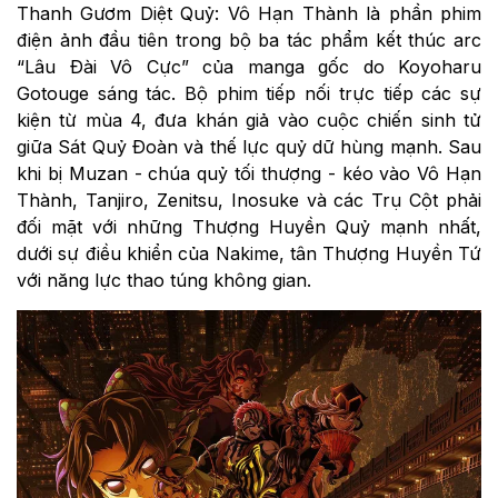
Thanh Gươm Diệt Quỷ: Vô Hạn Thành là phần phim
điện ảnh đầu tiên trong bộ ba tác phẩm kết thúc arc
“Lâu Đài Vô Cực” của manga gốc do Koyoharu
Gotouge sáng tác. Bộ phim tiếp nối trực tiếp các sự
kiện từ mùa 4, đưa khán giả vào cuộc chiến sinh tử
giữa Sát Quỷ Đoàn và thế lực quỷ dữ hùng mạnh. Sau
khi bị Muzan - chúa quỷ tối thượng - kéo vào Vô Hạn
Thành, Tanjiro, Zenitsu, Inosuke và các Trụ Cột phải
đối mặt với những Thượng Huyền Quỷ mạnh nhất,
dưới sự điều khiển của Nakime, tân Thượng Huyền Tứ
với năng lực thao túng không gian.