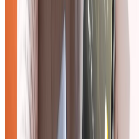
Tra cứu điểm XTMember
Hướng dẫn mua hàng trả góp
Dịch vụ bán hàng B2B
Chính sách
Bảo hành mở rộng
Chính sách dùng sản phẩm 7 ngày miễn phí
Chính sách đổi trả
Chính sách bảo hành
Chính sách bảo mật thông tin
Chính sách kiểm hàng
HỖ TRỢ THANH TOÁN