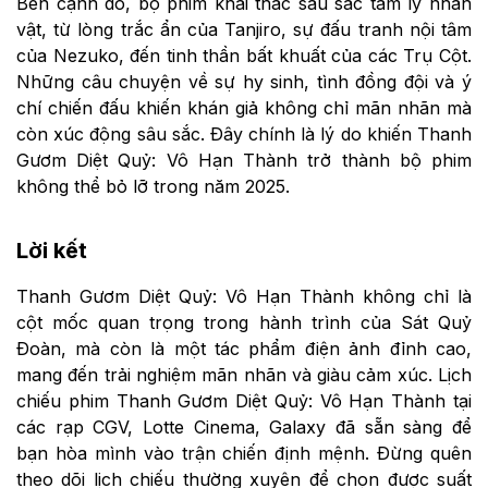
Bên cạnh đó, bộ phim khai thác sâu sắc tâm lý nhân
vật, từ lòng trắc ẩn của Tanjiro, sự đấu tranh nội tâm
của Nezuko, đến tinh thần bất khuất của các Trụ Cột.
Những câu chuyện về sự hy sinh, tình đồng đội và ý
chí chiến đấu khiến khán giả không chỉ mãn nhãn mà
còn xúc động sâu sắc. Đây chính là lý do khiến Thanh
Gươm Diệt Quỷ: Vô Hạn Thành trở thành bộ phim
không thể bỏ lỡ trong năm 2025.
Lời kết
Thanh Gươm Diệt Quỷ: Vô Hạn Thành không chỉ là
cột mốc quan trọng trong hành trình của Sát Quỷ
Đoàn, mà còn là một tác phẩm điện ảnh đỉnh cao,
mang đến trải nghiệm mãn nhãn và giàu cảm xúc. Lịch
chiếu phim Thanh Gươm Diệt Quỷ: Vô Hạn Thành tại
các rạp CGV, Lotte Cinema, Galaxy đã sẵn sàng để
bạn hòa mình vào trận chiến định mệnh. Đừng quên
theo dõi lịch chiếu thường xuyên để chọn được suất