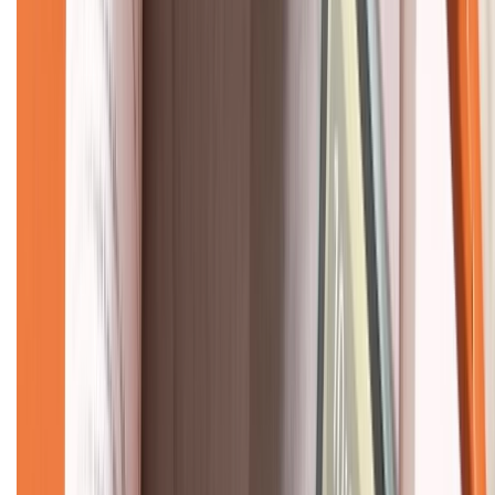
CHỨNG NHẬN
Về chúng tôi
Giới thiệu về XTMobile
Liên hệ hợp tác
Hệ thống cửa hàng bán lẻ
Về trang chủ