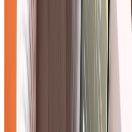
Về chúng tôi
Giới thiệu về XTMobile
Liên hệ hợp tác
Hệ thống cửa hàng bán lẻ
Về trang chủ
Hỗ trợ khách hàng
Mua hàng trả góp
Mua hàng online
Dịch vụ bảo hành mở rộng
Hình thức thanh toán
Tra cứu bảo hành