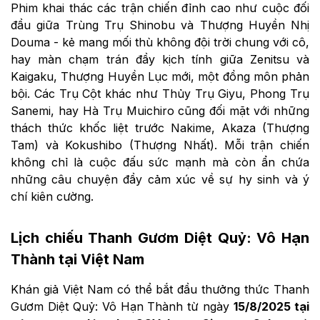
Phim khai thác các trận chiến đỉnh cao như cuộc đối
đầu giữa Trùng Trụ Shinobu và Thượng Huyền Nhị
Douma - kẻ mang mối thù không đội trời chung với cô,
hay màn chạm trán đầy kịch tính giữa Zenitsu và
Kaigaku, Thượng Huyền Lục mới, một đồng môn phản
bội. Các Trụ Cột khác như Thủy Trụ Giyu, Phong Trụ
Sanemi, hay Hà Trụ Muichiro cũng đối mặt với những
thách thức khốc liệt trước Nakime, Akaza (Thượng
Tam) và Kokushibo (Thượng Nhất). Mỗi trận chiến
không chỉ là cuộc đấu sức mạnh mà còn ẩn chứa
những câu chuyện đầy cảm xúc về sự hy sinh và ý
chí kiên cường.
Lịch chiếu Thanh Gươm Diệt Quỷ: Vô Hạn
Thành tại Việt Nam
Khán giả Việt Nam có thể bắt đầu thưởng thức Thanh
Gươm Diệt Quỷ: Vô Hạn Thành từ ngày
15/8/2025 tại