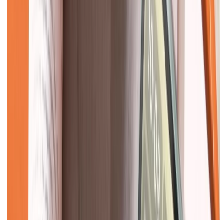
KẾT NỐI VỚI CHÚNG TÔI
CHỨNG NHẬN