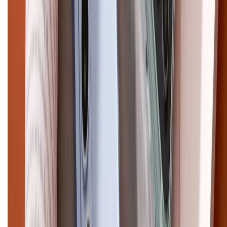
CHỨNG NHẬN
Điện thoại iPhone
iPhone 17 Pro Max
iPhone 17
Pro
iPhone 17
iPhone 16
iPhone 16 Pro Max
iPhone 15
Pro Max
iPhone 15
Điện thoại Samsung
Samsung S26
Ultra
Samsung S26
Samsung S25
iPhone cũ
iPhone 17
cũ
iPhone 16 cũ
iPhone 16 Pro Max cũ
Copyright @2012 HỘ KINH DOANH CỬA HÀNG ĐIỆN THOẠI DI ĐỘNG