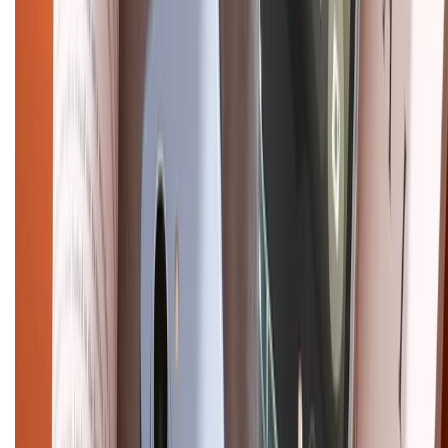
Hỗ trợ khách hàng
Mua hàng trả góp
Mua hàng online
Dịch vụ bảo hành mở rộng
Hình thức thanh toán
Tra cứu bảo hành
Tra cứu điểm XTMember
Hướng dẫn mua hàng trả góp
Dịch vụ bán hàng B2B
Chính sách
Bảo hành mở rộng
Chính sách dùng sản phẩm 7 ngày miễn phí