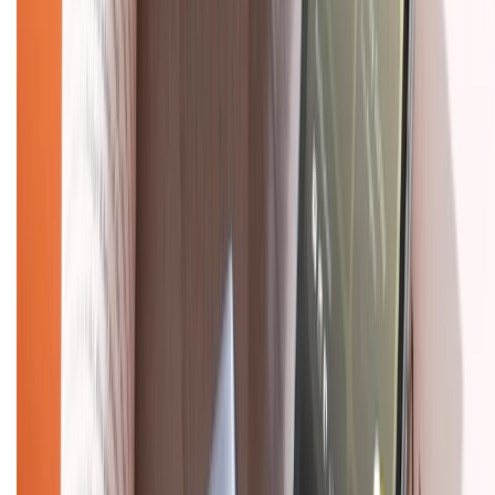
Hướng dẫn mua hàng trả góp
Dịch vụ bán hàng B2B
Chính sách
Bảo hành mở rộng
Chính sách dùng sản phẩm 7 ngày miễn phí
Chính sách đổi trả
Chính sách bảo hành
Chính sách bảo mật thông tin
Chính sách kiểm hàng
TỔNG ĐÀI HỖ TRỢ
Tư vấn mua hàng (miễn phí):
1800.6229
(08h30 - 21h30)