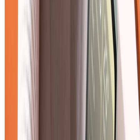
Về chúng tôi
Giới thiệu về XTMobile
Liên hệ hợp tác
Hệ thống cửa hàng bán lẻ
Về trang chủ
Hỗ trợ khách hàng
Mua hàng trả góp
Mua hàng online
Dịch vụ bảo hành mở rộng
Hình thức thanh toán
Tra cứu bảo hành
Tra cứu điểm XTMember