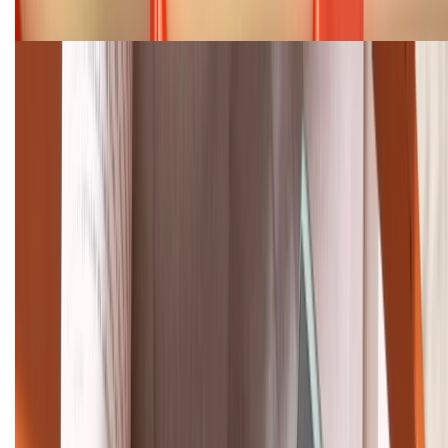
08/2026
Cập nhật bảng giá điện thoại Samsung tháng 8:
Giảm đến 15.49 triệu
TỔNG ĐÀI HỖ TRỢ
(08H30 - 21H30)
Tư vấn mua hàng (miễn phí):
1800.6229
Khiếu nại - Góp ý:
088.99999.33
Bán hàng doanh nghiệp B2B:
088.99999.22