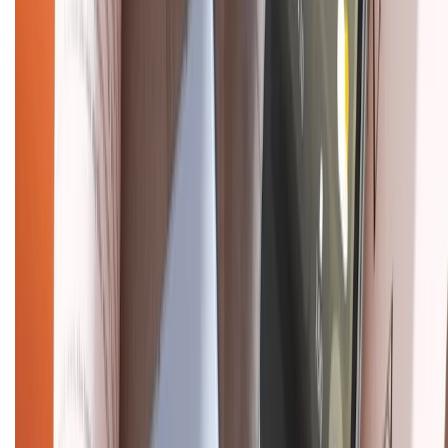
Khiếu nại - Góp ý:
088.99999.33
(09h00 - 18h00)
Trung tâm bảo hành:
028.710.89898
(08h30 - 21h00)
KẾT NỐI VỚI CHÚNG TÔI
Về chúng tôi
Giới thiệu về XTMobile
Liên hệ hợp tác
Hệ thống cửa hàng bán lẻ
Về trang chủ