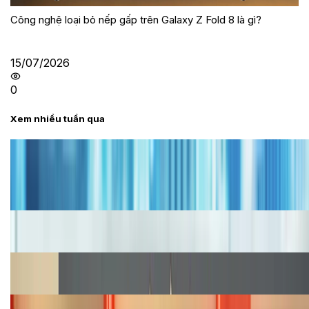
Công nghệ loại bỏ nếp gấp trên Galaxy Z Fold 8 là gì?
15/07/2026
0
Xem nhiều tuần qua
Tư vấn
Bảng giá iPhone cũ mới nhất trong tháng 8 năm
2026, giá siêu hấp dẫn
Cập nhật bảng giá iPhone năm 2026: Giá tốt, ưu đãi
hấp dẫn
Cập nhật bảng giá Galaxy S23 (Plus, Ultra) cũ, mới
năm 2026
Bảng giá iPhone 15 cập nhật mới nhất tháng