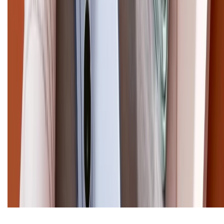
XTMOBILE. Số GPKD: 41A8052143 – Cấp ngày 11/05/2023. Địa chỉ: 50
Trần Quang Khải, Phường Tân Định, Quận 1, TP.HCM. Điện thoại:
1800.6229 (Miễn Phí)
Email: xtmobile.sg@gmail.com. Chịu trách nhiệm nội dung: Lê Xuân
Hoà