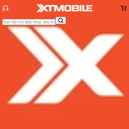
Trang chủ
Tin tức
Tin Mới
Tin Mới
Đánh Giá - Trên Tay
So Sánh
Tư vấn
Khuyến
mãi
Thủ thuật
Hỏi đáp
App - Game
Thông báo
Khách
hàng - Sự kiện
LG Stylo 4 ra mắt tại thị trường Mỹ
Admin
Ngày đăng:
23/06/2018
Cập nhật:
23/06/2018
Theo dõi XTMobile trên