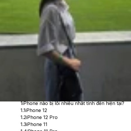
Cập nhật:
28/05/2026
Theo dõi XTMobile trên
Xem nhanh
Ẩn
1
iPhone nào bị lỗi nhiều nhất tính đến hiện tại?
1.1
iPhone 12
1.2
iPhone 12 Pro
1.3
iPhone 11