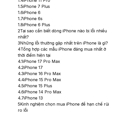
1.4
iPhone 11 Pro
1.5
iPhone 7 Plus
1.6
iPhone 6
1.7
iPhone 6s
1.8
iPhone 6 Plus
2
Tại sao cần biết dòng iPhone nào bị lỗi nhiều
nhất?
3
Những lỗi thường gặp nhất trên iPhone là gì?
4
Tổng hợp các mẫu iPhone đáng mua nhất ở
thời điểm hiện tại
4.1
iPhone 17 Pro Max
4.2
iPhone 17
4.3
iPhone 16 Pro Max
4.4
iPhone 15 Pro Max
4.5
iPhone 15 Plus
4.6
iPhone 14 Pro Max
4.7
iPhone 13
5
Kinh nghiệm chọn mua iPhone để hạn chế rủi
ro lỗi