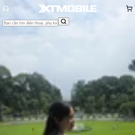
Trang chủ
Tin tức
Tư vấn
Tin Mới
Đánh Giá - Trên Tay
So Sánh
Tư vấn
Khuyến
mãi
Thủ thuật
Hỏi đáp
App - Game
Thông báo
Khách
hàng - Sự kiện
iPhone nào bị lỗi nhiều nhất? Tổng
hợp những mẫu iPhone đáng mua
nhất hiện nay
Hồng Huệ
Ngày đăng:
02/02/2026