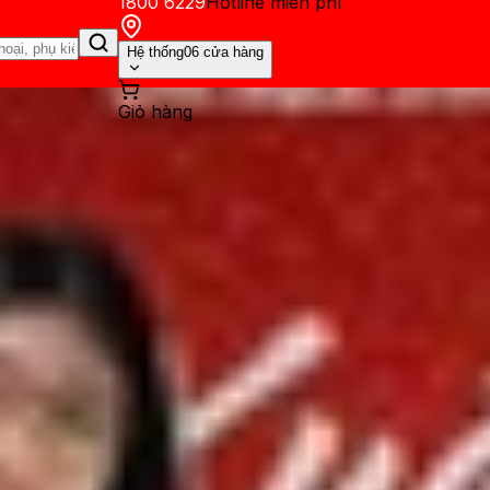
1800 6229
Hotline miễn phí
Hệ thống
06 cửa hàng
Giỏ hàng
ến mãi
Thủ thuật
Hỏi đáp
App - Game
Thông báo
Khách hàng 
phẩm mở rộng với 6 mẫu, tâm