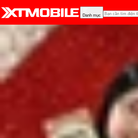
Danh mục
Trang chủ
Tin tức
Tin Mới
Tin Mới
Đánh Giá - Trên Tay
So Sánh
Tư vấn
Khuy
iPhone 2027: Dòng sản 
Lê Thị Huỳnh Như
Ngày đăng:
23/07/2025
Cập nhật:
23/05/2026
Theo dõi XTMobile trên