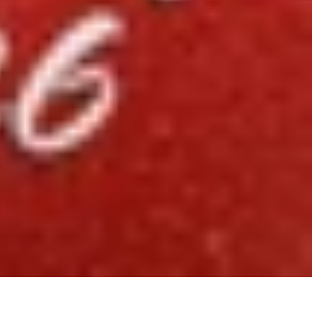
 trước đến nay và một loạt sáu mẫu iPhone hoàn
ủa "Táo khuyết".
 gần đây của họ, chúng ta có thể sẽ thấy sáu mẫu
u tiên dự kiến sẽ trình làng vào mùa thu 2026: