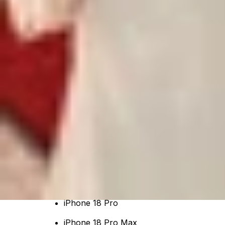
Xem nhanh
Ẩn
1
Apple Sẽ "Phá vỡ khuôn khổ" năm 202
2
iPhone Fold: Đối thủ đáng gờm trong phâ
3
Chiến lược mới: Chia đợt ra mắt để tối ư
Apple được cho là đang lên kế hoạch cho năm 202
toàn mới. Nếu tin đồn này là chính xác, đây sẽ l
Apple Sẽ "Phá vỡ khuôn khổ" năm 20
Thông tin đáng chú ý này đến từ Instant Digital
iPhone mới ra mắt vào năm tới, được chia thành h
iPhone 18 Pro
iPhone 18 Pro Max