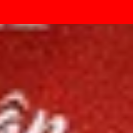
- Sự kiện
 điểm là iPhone gập?