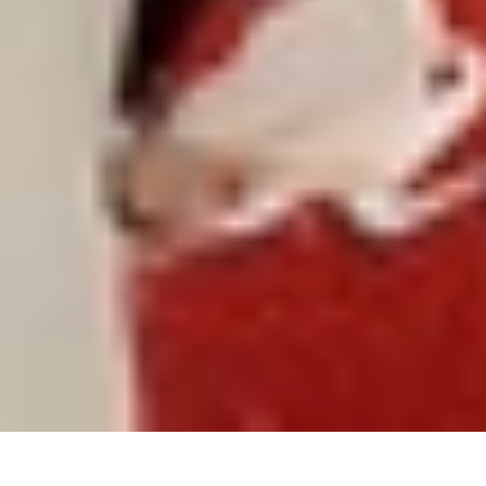
7?
n khúc màn hình gập
u sản xuất và lựa chọn khách hàng
7 đầy thú vị với việc ra mắt chiếc
iPhone
lớn nhất từ
à sự thay đổi đáng kể trong chiến lược phát hành sản phẩm c
27?
, một nguồn tin rò rỉ có độ chính xác cao. Theo bài đăng
ai khung thời gian phát hành riêng biệt. Cụ thể, ba mẫu đầ