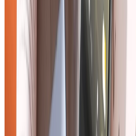
Khiếu nại - Góp ý:
088.99999.33
(09h00 - 18h00)
Trung tâm bảo hành:
028.710.89898
(08h30 - 21h00)
KẾT NỐI VỚI CHÚNG TÔI
Về chúng tôi
Giới thiệu về XTMobile
Liên hệ hợp tác
Hệ thống cửa hàng bán lẻ
Về trang chủ