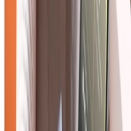
Hướng dẫn mua hàng trả góp
Dịch vụ bán hàng B2B
Chính sách
Bảo hành mở rộng
Chính sách dùng sản phẩm 7 ngày miễn phí
Chính sách đổi trả
Chính sách bảo hành
Chính sách bảo mật thông tin
Chính sách kiểm hàng
TỔNG ĐÀI HỖ TRỢ
Tư vấn mua hàng (miễn phí):
1800.6229
(08h30 - 21h30)