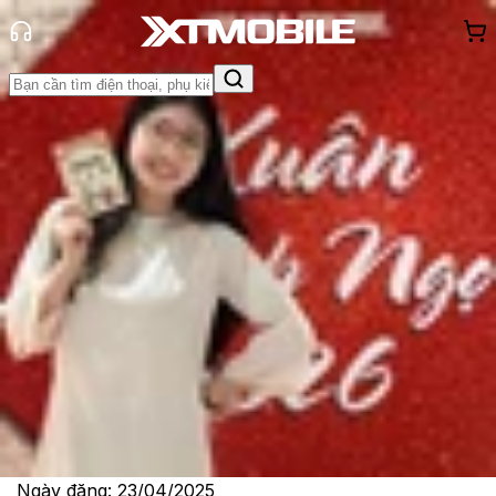
Trang chủ
Tin tức
Tin Mới
Tin Mới
Đánh Giá - Trên Tay
So Sánh
Tư vấn
Khuyến
mãi
Thủ thuật
Hỏi đáp
App - Game
Thông báo
Khách
hàng - Sự kiện
Thông tin mới về iPhone 17e, model
giá rẻ mới sẽ phát hành vào tháng
5/2026
Lê Thị Huỳnh Như
Ngày đăng:
23/04/2025