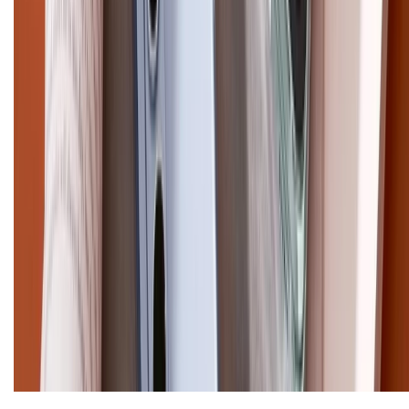
XTMOBILE. Số GPKD: 41A8052143 – Cấp ngày 11/05/2023. Địa chỉ: 50
Trần Quang Khải, Phường Tân Định, Quận 1, TP.HCM. Điện thoại:
1800.6229 (Miễn Phí)
Email: xtmobile.sg@gmail.com. Chịu trách nhiệm nội dung: Lê Xuân
Hoà