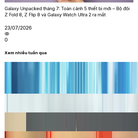
Galaxy Unpacked tháng 7: Toàn cảnh 5 thiết bị mới – Bộ đôi
Z Fold 8, Z Flip 8 và Galaxy Watch Ultra 2 ra mắt
23/07/2026
0
Xem nhiều tuần qua
Tư vấn
Bảng giá iPhone cũ mới nhất trong tháng 8 năm
2026, giá siêu hấp dẫn
Cập nhật bảng giá iPhone năm 2026: Giá tốt, ưu đãi
hấp dẫn
Cập nhật bảng giá Galaxy S23 (Plus, Ultra) cũ, mới
năm 2026
Bảng giá iPhone 15 cập nhật mới nhất tháng