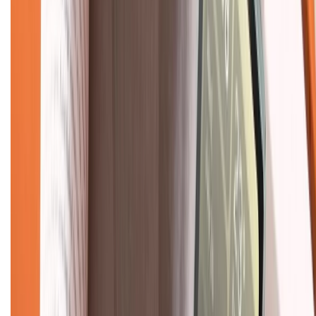
Về chúng tôi
Giới thiệu về XTMobile
Liên hệ hợp tác
Hệ thống cửa hàng bán lẻ
Về trang chủ
Hỗ trợ khách hàng
Mua hàng trả góp
Mua hàng online
Dịch vụ bảo hành mở rộng
Hình thức thanh toán
Tra cứu bảo hành
Tra cứu điểm XTMember