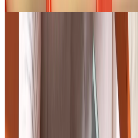
08/2026
Cập nhật bảng giá điện thoại Samsung tháng 8:
Giảm đến 15.49 triệu
TỔNG ĐÀI HỖ TRỢ
(08H30 - 21H30)
Tư vấn mua hàng (miễn phí):
1800.6229
Khiếu nại - Góp ý:
088.99999.33
Bán hàng doanh nghiệp B2B:
088.99999.22