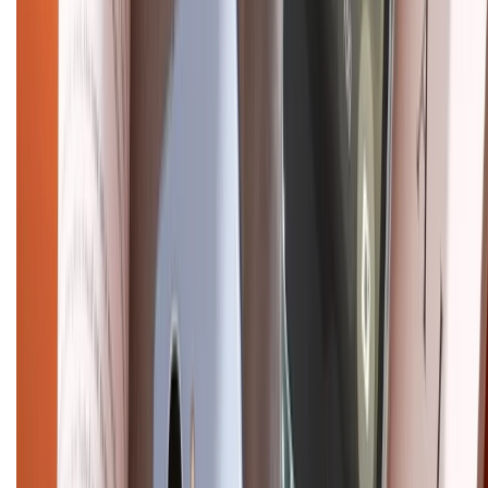
Hỗ trợ khách hàng
Mua hàng trả góp
Mua hàng online
Dịch vụ bảo hành mở rộng
Hình thức thanh toán
Tra cứu bảo hành
Tra cứu điểm XTMember
Hướng dẫn mua hàng trả góp
Dịch vụ bán hàng B2B
Chính sách
Bảo hành mở rộng
Chính sách dùng sản phẩm 7 ngày miễn phí