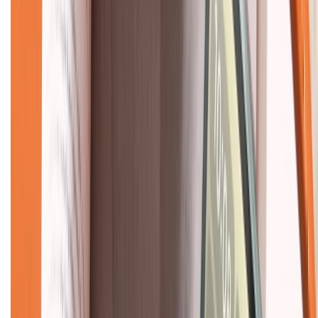
KẾT NỐI VỚI CHÚNG TÔI
CHỨNG NHẬN