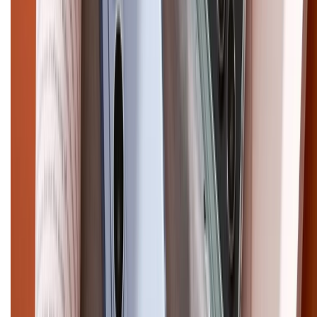
CHỨNG NHẬN
Điện thoại iPhone
iPhone 17 Pro Max
iPhone 17
Pro
iPhone 17
iPhone 16
iPhone 16 Pro Max
iPhone 15
Pro Max
iPhone 15
Điện thoại Samsung
Samsung S26
Ultra
Samsung S26
Samsung S25
iPhone cũ
iPhone 17
cũ
iPhone 16 cũ
iPhone 16 Pro Max cũ
Copyright @2012 HỘ KINH DOANH CỬA HÀNG ĐIỆN THOẠI DI ĐỘNG