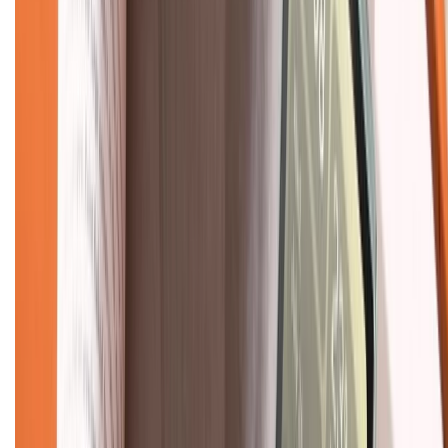
Về chúng tôi
Giới thiệu về XTMobile
Liên hệ hợp tác
Hệ thống cửa hàng bán lẻ
Về trang chủ
Hỗ trợ khách hàng
Mua hàng trả góp
Mua hàng online
Dịch vụ bảo hành mở rộng
Hình thức thanh toán
Tra cứu bảo hành
Tra cứu điểm XTMember