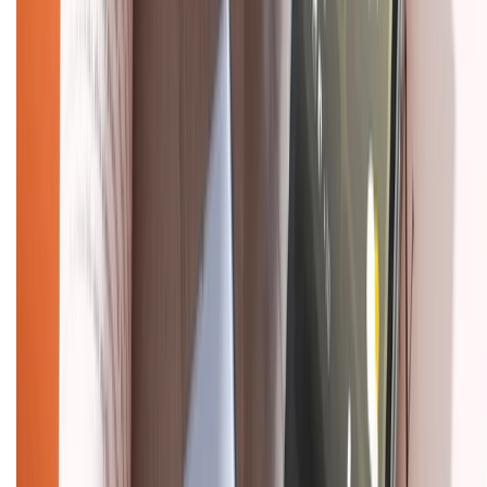
Khiếu nại - Góp ý:
088.99999.33
(09h00 - 18h00)
Trung tâm bảo hành:
028.710.89898
(08h30 - 21h00)
KẾT NỐI VỚI CHÚNG TÔI
Về chúng tôi
Giới thiệu về XTMobile
Liên hệ hợp tác
Hệ thống cửa hàng bán lẻ
Về trang chủ