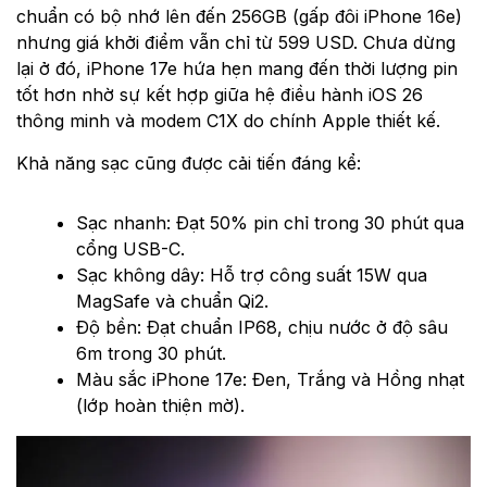
chuẩn có bộ nhớ lên đến 256GB (gấp đôi iPhone 16e)
nhưng giá khởi điểm vẫn chỉ từ 599 USD. Chưa dừng
lại ở đó, iPhone 17e hứa hẹn mang đến thời lượng pin
tốt hơn nhờ sự kết hợp giữa hệ điều hành iOS 26
thông minh và modem C1X do chính Apple thiết kế.
Khả năng sạc cũng được cải tiến đáng kể:
Sạc nhanh: Đạt 50% pin chỉ trong 30 phút qua
cổng USB-C.
Sạc không dây: Hỗ trợ công suất 15W qua
MagSafe và chuẩn Qi2.
Độ bền: Đạt chuẩn IP68, chịu nước ở độ sâu
6m trong 30 phút.
Màu sắc iPhone 17e: Đen, Trắng và Hồng nhạt
(lớp hoàn thiện mờ).