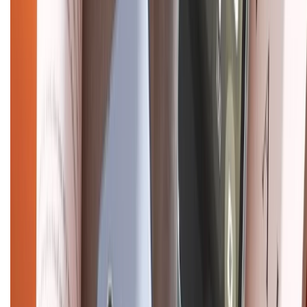
Hỗ trợ khách hàng
Mua hàng trả góp
Mua hàng online
Dịch vụ bảo hành mở rộng
Hình thức thanh toán
Tra cứu bảo hành
Tra cứu điểm XTMember
Hướng dẫn mua hàng trả góp
Dịch vụ bán hàng B2B
Chính sách
Bảo hành mở rộng
Chính sách dùng sản phẩm 7 ngày miễn phí
Chính sách đổi trả