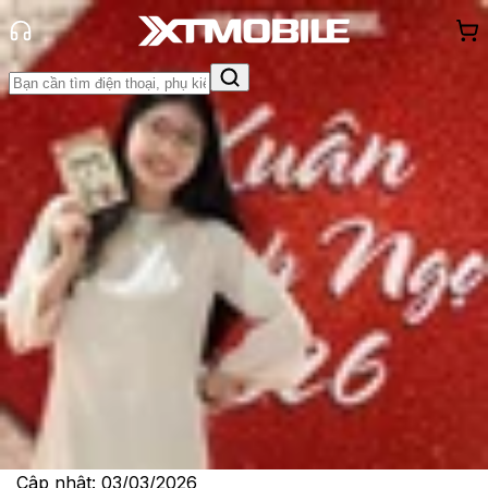
Trang chủ
Tin tức
Tin Mới
Tin Mới
Đánh Giá - Trên Tay
So Sánh
Tư vấn
Khuyến
mãi
Thủ thuật
Hỏi đáp
App - Game
Thông báo
Khách
hàng - Sự kiện
iPhone 17e ra mắt: Hiệu năng đột
phá với mức giá hấp dẫn
Lê Thị Huỳnh Như
Ngày đăng:
03/03/2026
Cập nhật:
03/03/2026