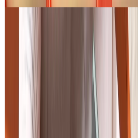
Cập nhật bảng giá điện thoại Samsung tháng 8:
Giảm đến 15.49 triệu
TỔNG ĐÀI HỖ TRỢ
(08H30 - 21H30)
Tư vấn mua hàng (miễn phí):
1800.6229
Khiếu nại - Góp ý:
088.99999.33
Bán hàng doanh nghiệp B2B:
088.99999.22