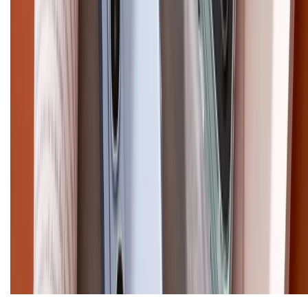
Trần Quang Khải, Phường Tân Định, Quận 1, TP.HCM. Điện thoại:
1800.6229 (Miễn Phí)
Email: xtmobile.sg@gmail.com. Chịu trách nhiệm nội dung: Lê Xuân
Hoà