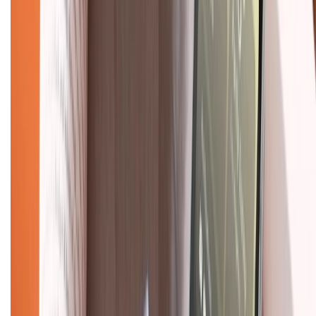
Hướng dẫn mua hàng trả góp
Dịch vụ bán hàng B2B
Chính sách
Bảo hành mở rộng
Chính sách dùng sản phẩm 7 ngày miễn phí
Chính sách đổi trả
Chính sách bảo hành
Chính sách bảo mật thông tin
Chính sách kiểm hàng
TỔNG ĐÀI HỖ TRỢ
Tư vấn mua hàng (miễn phí):
1800.6229
(08h30 - 21h30)