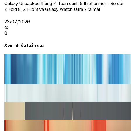
Galaxy Unpacked tháng 7: Toàn cảnh 5 thiết bị mới – Bộ đôi
Z Fold 8, Z Flip 8 và Galaxy Watch Ultra 2 ra mắt
23/07/2026
0
Xem nhiều tuần qua
Tư vấn
Bảng giá iPhone cũ mới nhất trong tháng 8 năm
2026, giá siêu hấp dẫn
Cập nhật bảng giá iPhone năm 2026: Giá tốt, ưu đãi
hấp dẫn
Cập nhật bảng giá Galaxy S23 (Plus, Ultra) cũ, mới
năm 2026
Bảng giá iPhone 15 cập nhật mới nhất tháng
08/2026