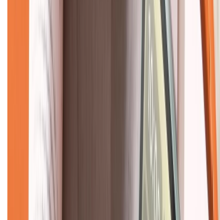
KẾT NỐI VỚI CHÚNG TÔI
CHỨNG NHẬN