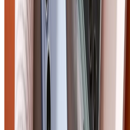
CHỨNG NHẬN
Điện thoại iPhone
iPhone 17 Pro Max
iPhone 17
Pro
iPhone 17
iPhone 16
iPhone 16 Pro Max
iPhone 15
Pro Max
iPhone 15
Điện thoại Samsung
Samsung S26
Ultra
Samsung S26
Samsung S25
iPhone cũ
iPhone 17
cũ
iPhone 16 cũ
iPhone 16 Pro Max cũ
Copyright @2012 HỘ KINH DOANH CỬA HÀNG ĐIỆN THOẠI DI ĐỘNG
XTMOBILE. Số GPKD: 41A8052143 – Cấp ngày 11/05/2023. Địa chỉ: 50