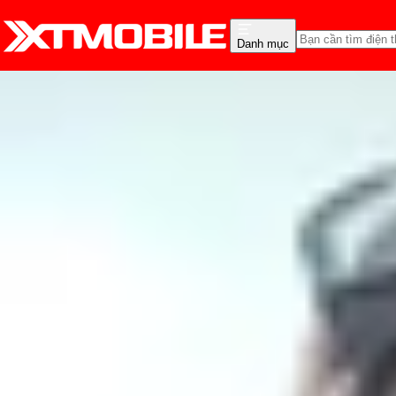
Danh mục
Trang chủ
Tin tức
Tin Mới
Tin Mới
Đánh Giá - Trên Tay
So Sánh
Tư vấn
Khuy
Đánh giá pin iPhone 14 
Nguyễn Phan Thảo Nguyên
Ngày đăng:
14/08/2024
Cập nhật:
29/05/2026
Theo dõi XTMobile trên