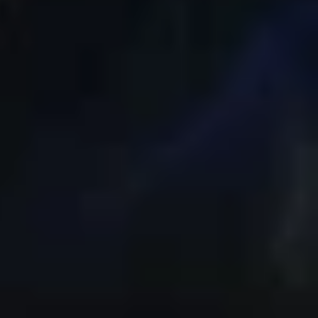
 còn phải xét đến thời gian sử dụng thực tế của
bản phần mềm và phần cứng nhưng bạn vẫn có thể
h với những thế hệ trước.