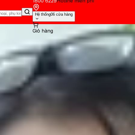
1800 6229
Hotline miễn phí
Hệ thống
06 cửa hàng
Giỏ hàng
ến mãi
Thủ thuật
Hỏi đáp
App - Game
Thông báo
Khách hàng 
Pro: Thời lượng sử dụng tron