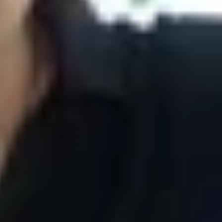
nói chung vẫn được nhiều người quan tâm. Trong
rằng thời lượng pin trên mẫu điện thoại này kém
ng nên bỏ qua bài viết đánh giá
pin iPhone 14 Pro