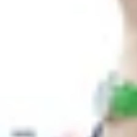
Xem nhanh
Ẩn
1
Đánh giá chi tiết pin iPhone 14 Pro
1.1
Dung lượng pin iPhone 14 Pro
1.2
Thời gian sử dụng
1.3
Thời gian sạc
2
Tính năng màn hình luôn bật trên iPho
3
Cách tắt tính năng Always On Display t
4
Kết luận
Mặc dù đã gần 2 năm ra mắt, những chủ đề xoay
đó, dung lượng pin iPhone 14 Pro chính là vấn 
hơn model tiền nhiệm nhưng cũng có người lại thấ
Vậy pin iPhone 14 Pro dùng được bao lâu? Nếu b
bên dưới đây nhé!