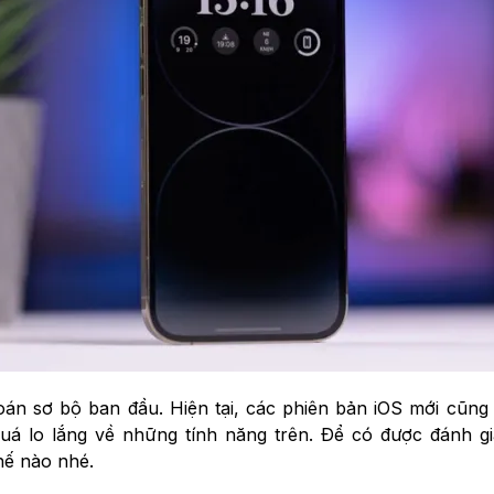
án sơ bộ ban đầu. Hiện tại, các phiên bản iOS mới cũng đã
uá lo lắng về những tính năng trên. Để có được đánh g
hế nào nhé.