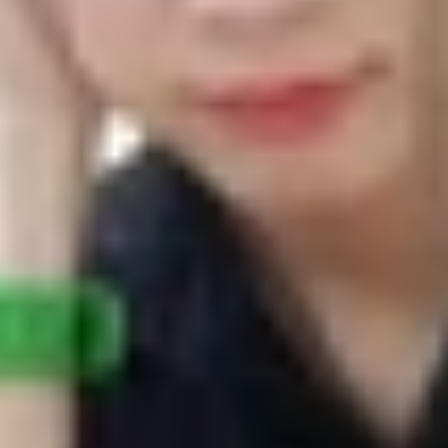
ne 14 Pro có gây hao pin không?
rên iPhone 14 Pro
 quanh về iPhone 14 Pro nói riêng và iPhone 14 series 
đề mà nhiều người dùng bận tâm nhiều nhất. Có người cho 
y điều ngược lại.
ạn đang cân nhắc sở hữu flagship này của nhà Táo thì đừ