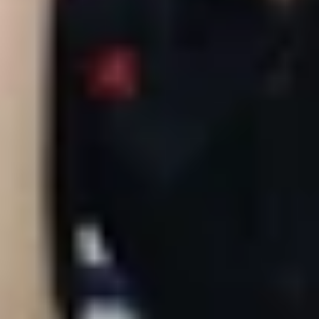
xét đến dung lượng pin iPhone 14 Pro về mặt lý thuyết mà
 thời gian sử dụng khác nhau tùy vào môi trường, phiên 
quan nhất.
 kỹ thuật của iPhone 14 Pro để bạn có thể dễ dàng so sán
1 inch, tần số quét 120 Hz.