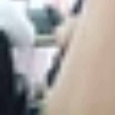
Đánh giá chi tiết pin iPhone 14 Pro
Để đánh giá thời lượng pin, chúng ta không chỉ 
thiết bị. Tuy mỗi mẫu iPhone 14 Pro sẽ cho ra
tham khảo bài test bên dưới để có cái nhìn tổng 
Dung lượng pin iPhone 14 Pro
Trước tiên, XTmobile sẽ điểm nhanh qua thông số
Màn hình: LTPO Super Retina XDR OLED, 6.
Bộ vi xử lý: Apple A16 Bionic (4nm).
Camera sau: 48MP + 12MP + 12MP
Camera trước: 12MP
Bộ nhớ RAM: 6GB