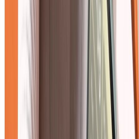
Mua hàng online
Dịch vụ bảo hành mở rộng
Hình thức thanh toán
Tra cứu bảo hành
Tra cứu điểm XTMember
Hướng dẫn mua hàng trả góp
Dịch vụ bán hàng B2B
Chính sách
Bảo hành mở rộng
Chính sách dùng sản phẩm 7 ngày miễn phí
Chính sách đổi trả
Chính sách bảo hành