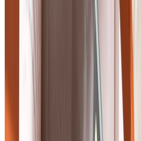
Khiếu nại - Góp ý:
088.99999.33
Bán hàng doanh nghiệp B2B:
088.99999.22
HỖ TRỢ THANH TOÁN