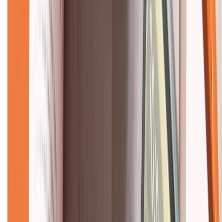
Về chúng tôi
Giới thiệu về XTMobile
Liên hệ hợp tác
Hệ thống cửa hàng bán lẻ
Về trang chủ
Hỗ trợ khách hàng
Mua hàng trả góp