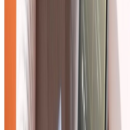
Về chúng tôi
Giới thiệu về XTMobile
Liên hệ hợp tác
Hệ thống cửa hàng bán lẻ
Về trang chủ
Hỗ trợ khách hàng
Mua hàng trả góp
Mua hàng online
Dịch vụ bảo hành mở rộng
Hình thức thanh toán
Tra cứu bảo hành
Tra cứu điểm XTMember