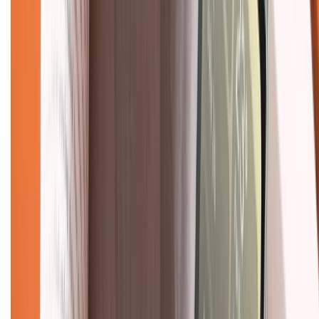
Chính sách bảo mật thông tin
Chính sách kiểm hàng
TỔNG ĐÀI HỖ TRỢ
Tư vấn mua hàng (miễn phí):
1800.6229
(08h30 - 21h30)
Khiếu nại - Góp ý:
088.99999.33
(09h00 - 18h00)
Trung tâm bảo hành:
028.710.89898
(08h30 - 21h00)
KẾT NỐI VỚI CHÚNG TÔI