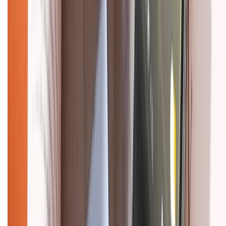
Hướng dẫn mua hàng trả góp
Dịch vụ bán hàng B2B
Chính sách
Bảo hành mở rộng
Chính sách dùng sản phẩm 7 ngày miễn phí
Chính sách đổi trả
Chính sách bảo hành
Chính sách bảo mật thông tin
Chính sách kiểm hàng
HỖ TRỢ THANH TOÁN