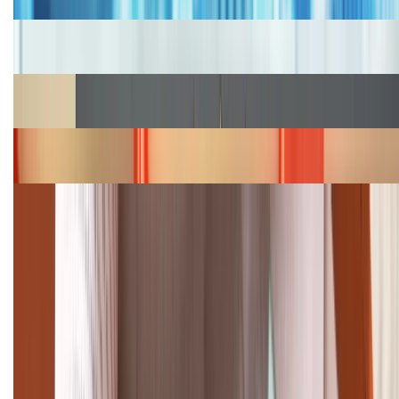
Cập nhật bảng giá iPhone năm 2026: Giá tốt, ưu đãi
hấp dẫn
Cập nhật bảng giá Galaxy S23 (Plus, Ultra) cũ, mới
năm 2026
Bảng giá iPhone 15 cập nhật mới nhất tháng
08/2026
Cập nhật bảng giá điện thoại Samsung tháng 8:
Giảm đến 15.49 triệu
TỔNG ĐÀI HỖ TRỢ
(08H30 - 21H30)
Tư vấn mua hàng (miễn phí):
1800.6229