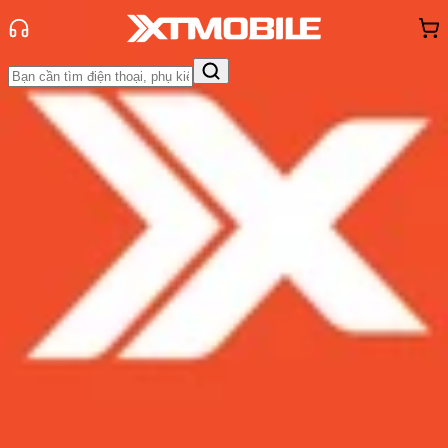
Trang chủ
Tin tức
So Sánh
Tin Mới
Đánh Giá - Trên Tay
So Sánh
Tư vấn
Khuyến
mãi
Thủ thuật
Hỏi đáp
App - Game
Thông báo
Khách
hàng - Sự kiện
So sánh hiệu năng iPhone 12 Pro và
Galaxy Note 20 Ultra: Ai là người
chiến thắng?
Admin
Ngày đăng:
21/06/2024