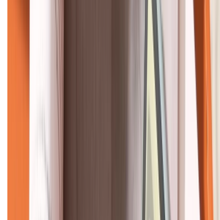
KẾT NỐI VỚI CHÚNG TÔI
CHỨNG NHẬN