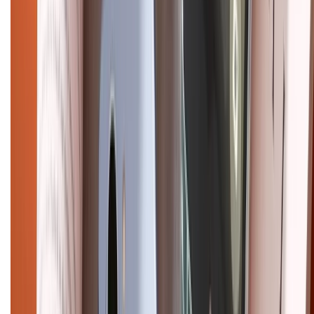
Điện thoại iPhone
iPhone 17 Pro Max
iPhone 17
Pro
iPhone 17
iPhone 16
iPhone 16 Pro Max
iPhone 15
Pro Max
iPhone 15
Điện thoại Samsung
Samsung S26
Ultra
Samsung S26
Samsung S25
iPhone cũ
iPhone 17
cũ
iPhone 16 cũ
iPhone 16 Pro Max cũ
Copyright @2012 HỘ KINH DOANH CỬA HÀNG ĐIỆN THOẠI DI ĐỘNG
XTMOBILE. Số GPKD: 41A8052143 – Cấp ngày 11/05/2023. Địa chỉ: 50
Trần Quang Khải, Phường Tân Định, Quận 1, TP.HCM. Điện thoại:
1800.6229 (Miễn Phí)
Email: xtmobile.sg@gmail.com. Chịu trách nhiệm nội dung: Lê Xuân
Hoà