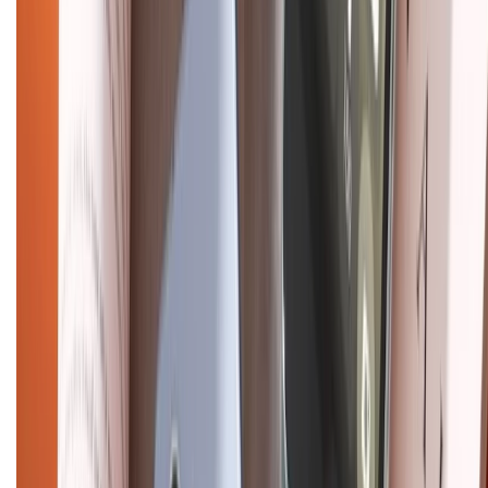
Liên hệ hợp tác
Hệ thống cửa hàng bán lẻ
Về trang chủ
Hỗ trợ khách hàng
Mua hàng trả góp
Mua hàng online
Dịch vụ bảo hành mở rộng
Hình thức thanh toán
Tra cứu bảo hành
Tra cứu điểm XTMember
Hướng dẫn mua hàng trả góp
Dịch vụ bán hàng B2B
Chính sách