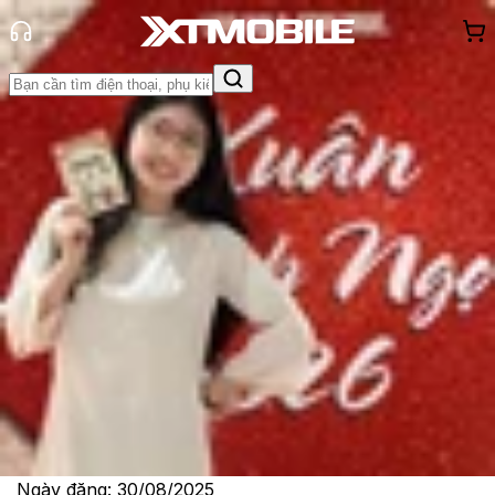
Trang chủ
Tin tức
Tin Mới
Tin Mới
Đánh Giá - Trên Tay
So Sánh
Tư vấn
Khuyến
mãi
Thủ thuật
Hỏi đáp
App - Game
Thông báo
Khách
hàng - Sự kiện
Biến AirPods thành điều khiển từ xa
cho camera iPhone: Tính năng ẩn
trên iOS 26
Lê Thị Huỳnh Như
Ngày đăng:
30/08/2025