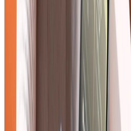
Hình thức thanh toán
Tra cứu bảo hành
Tra cứu điểm XTMember
Hướng dẫn mua hàng trả góp
Dịch vụ bán hàng B2B
Chính sách
Bảo hành mở rộng
Chính sách dùng sản phẩm 7 ngày miễn phí
Chính sách đổi trả
Chính sách bảo hành
Chính sách bảo mật thông tin
Chính sách kiểm hàng
TỔNG ĐÀI HỖ TRỢ