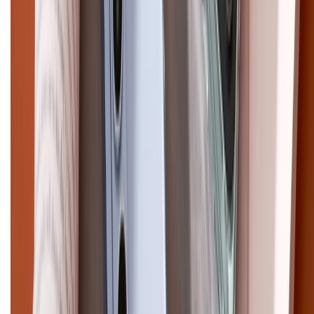
Pro Max
iPhone 15
Điện thoại Samsung
Samsung S26
Ultra
Samsung S26
Samsung S25
iPhone cũ
iPhone 17
cũ
iPhone 16 cũ
iPhone 16 Pro Max cũ
Copyright @2012 HỘ KINH DOANH CỬA HÀNG ĐIỆN THOẠI DI ĐỘNG
XTMOBILE. Số GPKD: 41A8052143 – Cấp ngày 11/05/2023. Địa chỉ: 50
Trần Quang Khải, Phường Tân Định, Quận 1, TP.HCM. Điện thoại:
1800.6229 (Miễn Phí)
Email: xtmobile.sg@gmail.com. Chịu trách nhiệm nội dung: Lê Xuân
Hoà