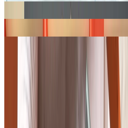
Cập nhật bảng giá Galaxy S23 (Plus, Ultra) cũ, mới
năm 2026
Bảng giá iPhone 15 cập nhật mới nhất tháng
08/2026
Cập nhật bảng giá điện thoại Samsung tháng 8:
Giảm đến 15.49 triệu
TỔNG ĐÀI HỖ TRỢ
(08H30 - 21H30)
Tư vấn mua hàng (miễn phí):
1800.6229
Khiếu nại - Góp ý:
088.99999.33