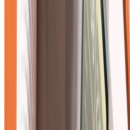
Về chúng tôi
Giới thiệu về XTMobile
Liên hệ hợp tác
Hệ thống cửa hàng bán lẻ
Về trang chủ
Hỗ trợ khách hàng
Mua hàng trả góp
Mua hàng online
Dịch vụ bảo hành mở rộng