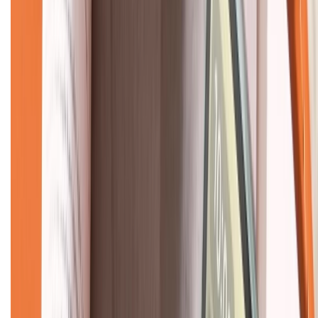
KẾT NỐI VỚI CHÚNG TÔI
CHỨNG NHẬN