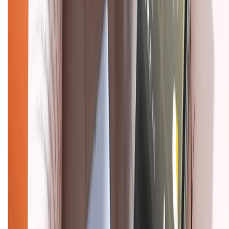
Tư vấn mua hàng (miễn phí):
1800.6229
(08h30 - 21h30)
Khiếu nại - Góp ý:
088.99999.33
(09h00 - 18h00)
Trung tâm bảo hành:
028.710.89898
(08h30 - 21h00)
KẾT NỐI VỚI CHÚNG TÔI
Về chúng tôi
Giới thiệu về XTMobile