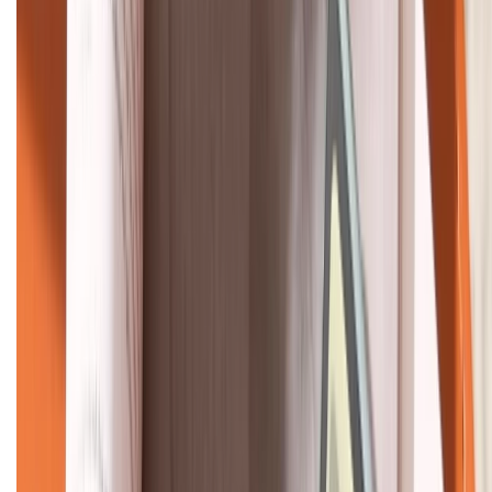
Bán hàng doanh nghiệp B2B:
088.99999.22
HỖ TRỢ THANH TOÁN