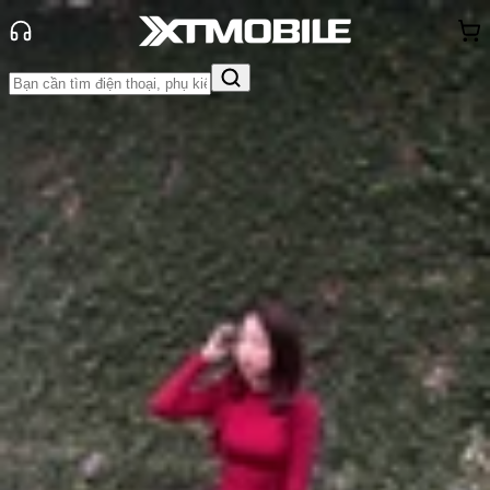
Trang chủ
Tin tức
Tin Mới
Tin Mới
Đánh Giá - Trên Tay
So Sánh
Tư vấn
Khuyến
mãi
Thủ thuật
Hỏi đáp
App - Game
Thông báo
Khách
hàng - Sự kiện
Honor Play 10 ra mắt: Smartphone
giá rẻ chạy Android Go với pin
5000mAh
Anh Thư
Ngày đăng:
09/09/2025