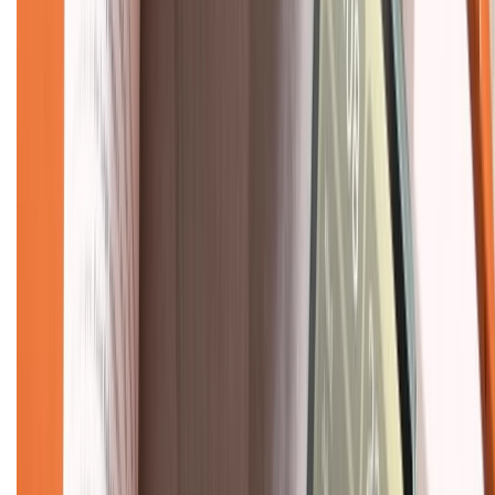
Liên hệ hợp tác
Hệ thống cửa hàng bán lẻ
Về trang chủ
Hỗ trợ khách hàng
Mua hàng trả góp
Mua hàng online
Dịch vụ bảo hành mở rộng
Hình thức thanh toán
Tra cứu bảo hành
Tra cứu điểm XTMember
Hướng dẫn mua hàng trả góp
Dịch vụ bán hàng B2B