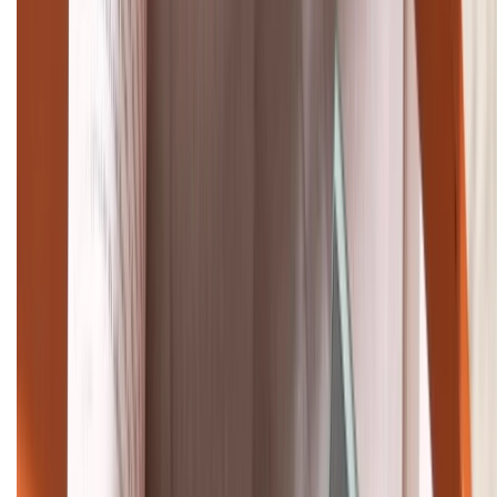
TỔNG ĐÀI HỖ TRỢ
(08H30 - 21H30)
Tư vấn mua hàng (miễn phí):
1800.6229
Khiếu nại - Góp ý:
088.99999.33
Bán hàng doanh nghiệp B2B:
088.99999.22
HỖ TRỢ THANH TOÁN