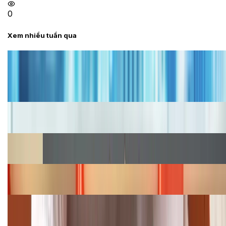
0
Xem nhiều tuần qua
Tư vấn
Bảng giá iPhone cũ mới nhất trong tháng 8 năm
2026, giá siêu hấp dẫn
Cập nhật bảng giá iPhone năm 2026: Giá tốt, ưu đãi
hấp dẫn
Cập nhật bảng giá Galaxy S23 (Plus, Ultra) cũ, mới
năm 2026
Bảng giá iPhone 15 cập nhật mới nhất tháng
08/2026
Cập nhật bảng giá điện thoại Samsung tháng 8:
Giảm đến 15.49 triệu