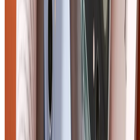
Điện thoại iPhone
iPhone 17 Pro Max
iPhone 17
Pro
iPhone 17
iPhone 16
iPhone 16 Pro Max
iPhone 15
Pro Max
iPhone 15
Điện thoại Samsung
Samsung S26
Ultra
Samsung S26
Samsung S25
iPhone cũ
iPhone 17
cũ
iPhone 16 cũ
iPhone 16 Pro Max cũ
Copyright @2012 HỘ KINH DOANH CỬA HÀNG ĐIỆN THOẠI DI ĐỘNG
XTMOBILE. Số GPKD: 41A8052143 – Cấp ngày 11/05/2023. Địa chỉ: 50
Trần Quang Khải, Phường Tân Định, Quận 1, TP.HCM. Điện thoại:
1800.6229 (Miễn Phí)
Email: xtmobile.sg@gmail.com. Chịu trách nhiệm nội dung: Lê Xuân
Hoà