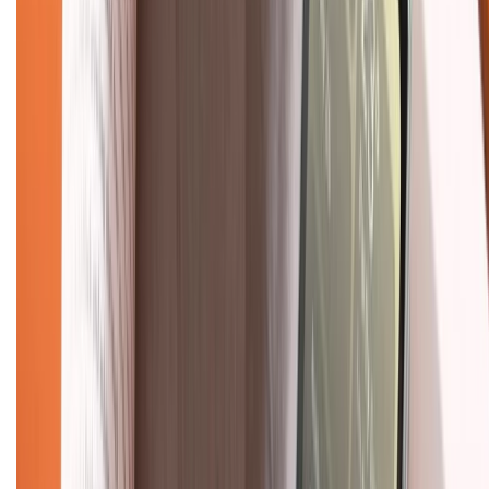
Chính sách
Bảo hành mở rộng
Chính sách dùng sản phẩm 7 ngày miễn phí
Chính sách đổi trả
Chính sách bảo hành
Chính sách bảo mật thông tin
Chính sách kiểm hàng
TỔNG ĐÀI HỖ TRỢ
Tư vấn mua hàng (miễn phí):
1800.6229
(08h30 - 21h30)
Khiếu nại - Góp ý:
088.99999.33
(09h00 - 18h00)
Trung tâm bảo hành: