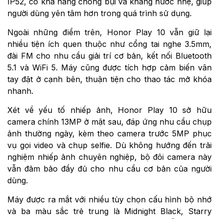
IP52, có khả năng chống bụi và kháng nước nhẹ, giúp
người dùng yên tâm hơn trong quá trình sử dụng.
Ngoài những điểm trên, Honor Play 10 vẫn giữ lại
nhiều tiện ích quen thuộc như cổng tai nghe 3.5mm,
đài FM cho nhu cầu giải trí cơ bản, kết nối Bluetooth
5.1 và WiFi 5. Máy cũng được tích hợp cảm biến vân
tay đặt ở cạnh bên, thuận tiện cho thao tác mở khóa
nhanh.
Xét về yếu tố nhiếp ảnh, Honor Play 10 sở hữu
camera chính 13MP ở mặt sau, đáp ứng nhu cầu chụp
ảnh thường ngày, kèm theo camera trước 5MP phục
vụ gọi video và chụp selfie. Dù không hướng đến trải
nghiệm nhiếp ảnh chuyên nghiệp, bộ đôi camera này
vẫn đảm bảo đầy đủ cho nhu cầu cơ bản của người
dùng.
Máy được ra mắt với nhiều tùy chọn cấu hình bộ nhớ
và ba màu sắc trẻ trung là Midnight Black, Starry