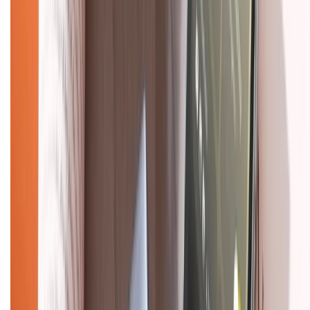
028.710.89898
(08h30 - 21h00)
KẾT NỐI VỚI CHÚNG TÔI
Về chúng tôi
Giới thiệu về XTMobile
Liên hệ hợp tác
Hệ thống cửa hàng bán lẻ
Về trang chủ
Hỗ trợ khách hàng
Mua hàng trả góp