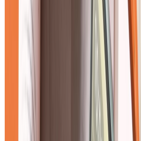
CHỨNG NHẬN
Về chúng tôi
Giới thiệu về XTMobile