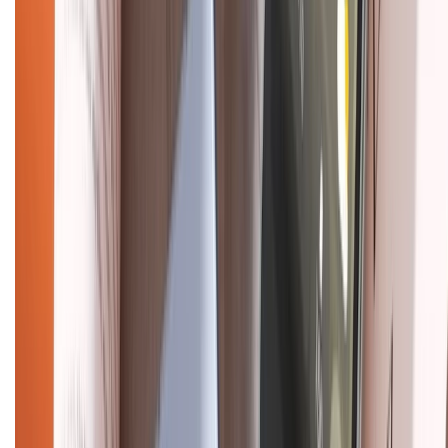
Mua hàng online
Dịch vụ bảo hành mở rộng
Hình thức thanh toán
Tra cứu bảo hành
Tra cứu điểm XTMember
Hướng dẫn mua hàng trả góp
Dịch vụ bán hàng B2B
Chính sách
Bảo hành mở rộng
Chính sách dùng sản phẩm 7 ngày miễn phí
Chính sách đổi trả
Chính sách bảo hành
Chính sách bảo mật thông tin