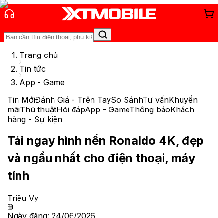
Trang chủ
Tin tức
App - Game
Tin Mới
Đánh Giá - Trên Tay
So Sánh
Tư vấn
Khuyến
mãi
Thủ thuật
Hỏi đáp
App - Game
Thông báo
Khách
hàng - Sự kiện
Tải ngay hình nền Ronaldo 4K, đẹp
và ngầu nhất cho điện thoại, máy
tính
Triệu Vy
Ngày đăng:
24/06/2026