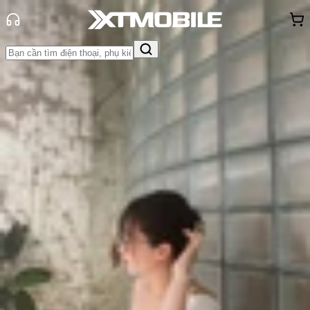
Trang chủ
Tin tức
App - Game
Tin Mới
Đánh Giá - Trên Tay
So Sánh
Tư vấn
Khuyến
mãi
Thủ thuật
Hỏi đáp
App - Game
Thông báo
Khách
hàng - Sự kiện
Tải ngay 100+ hình nền iPhone 17
Series chính thức, 4K đẹp nhất
Triệu Vy
Ngày đăng:
13/09/2025
Cập nhật:
13/09/2025