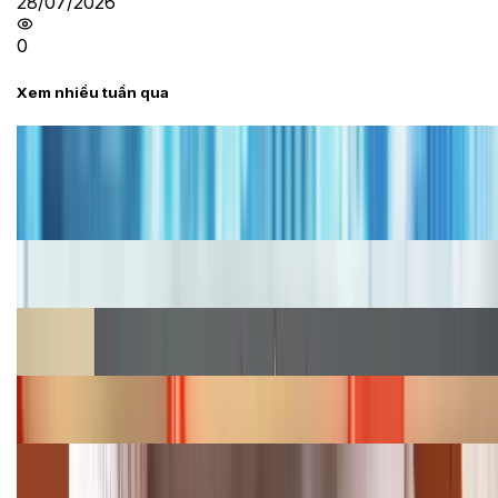
28/07/2026
0
Xem nhiều tuần qua
Tư vấn
Bảng giá iPhone cũ mới nhất trong tháng 8 năm
2026, giá siêu hấp dẫn
Cập nhật bảng giá iPhone năm 2026: Giá tốt, ưu đãi
hấp dẫn
Cập nhật bảng giá Galaxy S23 (Plus, Ultra) cũ, mới
năm 2026
Bảng giá iPhone 15 cập nhật mới nhất tháng
08/2026
Cập nhật bảng giá điện thoại Samsung tháng 8:
Giảm đến 15.49 triệu