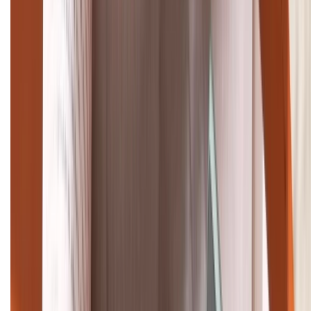
TỔNG ĐÀI HỖ TRỢ
(08H30 - 21H30)
Tư vấn mua hàng (miễn phí):
1800.6229
Khiếu nại - Góp ý:
088.99999.33
Bán hàng doanh nghiệp B2B:
088.99999.22
HỖ TRỢ THANH TOÁN