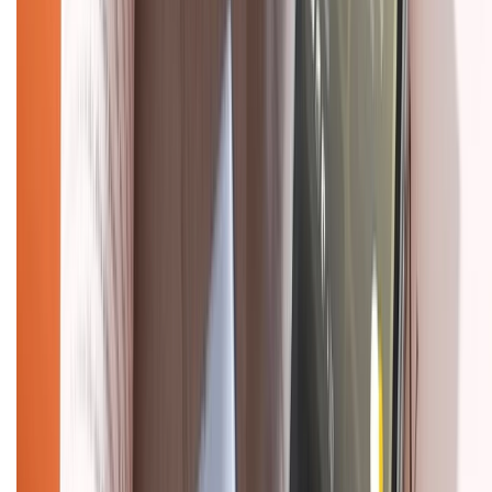
Mua hàng online
Dịch vụ bảo hành mở rộng
Hình thức thanh toán
Tra cứu bảo hành
Tra cứu điểm XTMember
Hướng dẫn mua hàng trả góp
Dịch vụ bán hàng B2B
Chính sách
Bảo hành mở rộng
Chính sách dùng sản phẩm 7 ngày miễn phí
Chính sách đổi trả
Chính sách bảo hành
Chính sách bảo mật thông tin