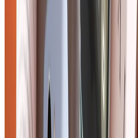
CHỨNG NHẬN
Điện thoại iPhone
iPhone 17 Pro Max
iPhone 17
Pro
iPhone 17
iPhone 16
iPhone 16 Pro Max
iPhone 15
Pro Max
iPhone 15
Điện thoại Samsung
Samsung S26
Ultra
Samsung S26
Samsung S25
iPhone cũ
iPhone 17
cũ
iPhone 16 cũ
iPhone 16 Pro Max cũ
Copyright @2012 HỘ KINH DOANH CỬA HÀNG ĐIỆN THOẠI DI ĐỘNG
XTMOBILE. Số GPKD: 41A8052143 – Cấp ngày 11/05/2023. Địa chỉ: 50
Trần Quang Khải, Phường Tân Định, Quận 1, TP.HCM. Điện thoại:
1800.6229 (Miễn Phí)
Email: xtmobile.sg@gmail.com. Chịu trách nhiệm nội dung: Lê Xuân