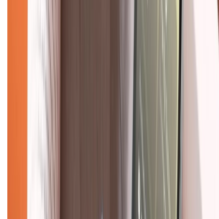
Trung tâm bảo hành:
028.710.89898
(08h30 - 21h00)
KẾT NỐI VỚI CHÚNG TÔI
Về chúng tôi
Giới thiệu về XTMobile
Liên hệ hợp tác
Hệ thống cửa hàng bán lẻ
Về trang chủ
Hỗ trợ khách hàng
Mua hàng trả góp