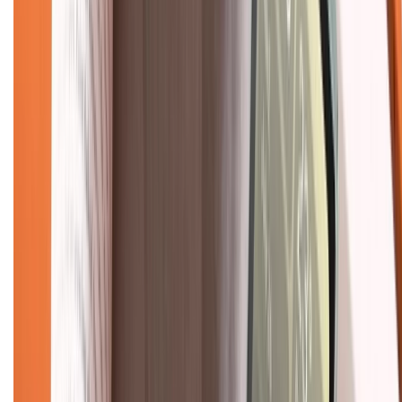
Chính sách
Bảo hành mở rộng
Chính sách dùng sản phẩm 7 ngày miễn phí
Chính sách đổi trả
Chính sách bảo hành
Chính sách bảo mật thông tin
Chính sách kiểm hàng
TỔNG ĐÀI HỖ TRỢ
Tư vấn mua hàng (miễn phí):
1800.6229
(08h30 - 21h30)
Khiếu nại - Góp ý:
088.99999.33
(09h00 - 18h00)