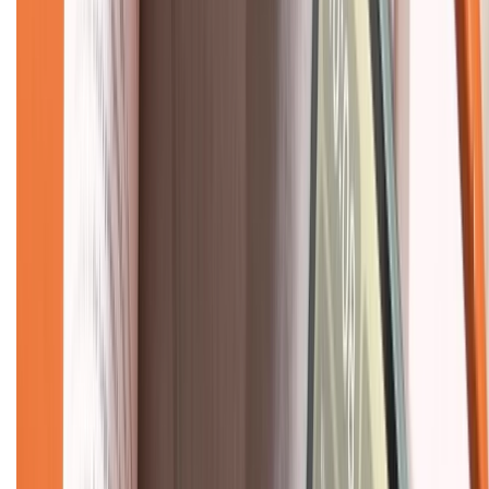
Liên hệ hợp tác
Hệ thống cửa hàng bán lẻ
Về trang chủ
Hỗ trợ khách hàng
Mua hàng trả góp
Mua hàng online
Dịch vụ bảo hành mở rộng
Hình thức thanh toán
Tra cứu bảo hành
Tra cứu điểm XTMember
Hướng dẫn mua hàng trả góp
Dịch vụ bán hàng B2B