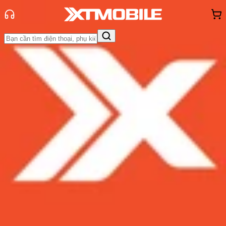
Trang chủ
Tin tức
Hỏi đáp
Tin Mới
Đánh Giá - Trên Tay
So Sánh
Tư vấn
Khuyến
mãi
Thủ thuật
Hỏi đáp
App - Game
Thông báo
Khách
hàng - Sự kiện
Gương 1 chiều là gì? Cách phân biệt
gương 1 chiều và 2 chiều
Admin
Ngày đăng:
04/06/2024
Cập nhật:
04/06/2024