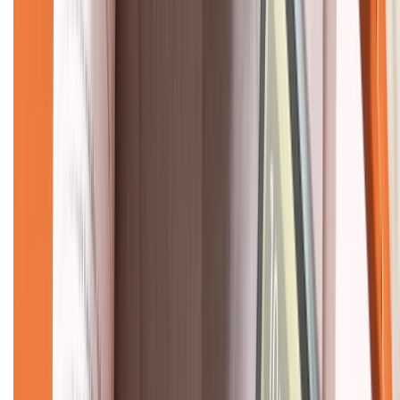
CHỨNG NHẬN
Về chúng tôi
Giới thiệu về XTMobile