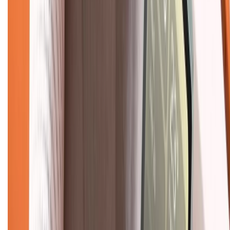
Về trang chủ
Hỗ trợ khách hàng
Mua hàng trả góp
Mua hàng online
Dịch vụ bảo hành mở rộng
Hình thức thanh toán
Tra cứu bảo hành
Tra cứu điểm XTMember
Hướng dẫn mua hàng trả góp
Dịch vụ bán hàng B2B
Chính sách
Bảo hành mở rộng
Chính sách dùng sản phẩm 7 ngày miễn phí