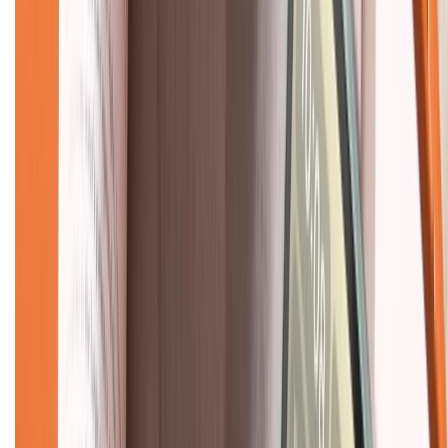
CHỨNG NHẬN
Về chúng tôi
Giới thiệu về XTMobile
Liên hệ hợp tác
Hệ thống cửa hàng bán lẻ