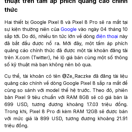
thuật trên tấm áp phích quảng cáo chính
thức
Hai thiết bị Google Pixel 8 và Pixel 8 Pro sẽ ra mắt tại
sự kiện thường niên của
Google
vào ngày 04 tháng 10
sắp tới. Do đó, nhiều tin tức lớn về dòng
điện thoại
này
đã bắt đầu được nổ ra. Mới đây, một tấm áp phích
quảng cáo chính thức đã được một tài khoản đăng tải
trên X.com (Twitter), hé lộ giá bán cùng một số thông
số kỹ thuật mà bạn không nên bỏ qua.
Cụ thể, tài khoản có tên @Ze_Raczke đã đăng tài liệu
quảng cáo chính về dòng Google Pixel 8 sắp ra mắt để
cùng so sánh với model thế hệ trước. Theo đó, phiên
bản Pixel 9 tiêu chuẩn với RAM 8GB sẽ có giá bán là
699 USD, tương đương khoảng 17.03 triệu đồng.
Trong khi, Pixel 8 Pro đi kèm RAM 12GB sẽ được bán
với mức giá là 899 USD, tương đương khoảng 21.91
triệu đồng.