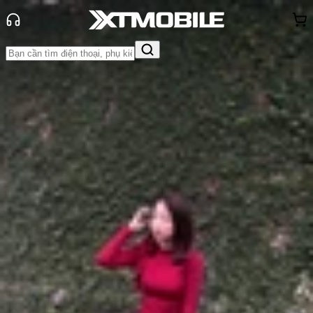
Trang chủ
Tin tức
Tin Mới
Tin Mới
Đánh Giá - Trên Tay
So Sánh
Tư vấn
Khuyến
mãi
Thủ thuật
Hỏi đáp
App - Game
Thông báo
Khách
hàng - Sự kiện
Giá bán và thông số kỹ thuật của
Google Pixel 8 và Pixel 8 Pro tiếp
tục bị rò rỉ
Anh Thư
Ngày đăng:
25/09/2023