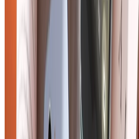
Hình thức thanh toán
Tra cứu bảo hành
Tra cứu điểm XTMember
Hướng dẫn mua hàng trả góp
Dịch vụ bán hàng B2B
Chính sách
Bảo hành mở rộng
Chính sách dùng sản phẩm 7 ngày miễn phí
Chính sách đổi trả
Chính sách bảo hành
Chính sách bảo mật thông tin
Chính sách kiểm hàng
HỖ TRỢ THANH TOÁN