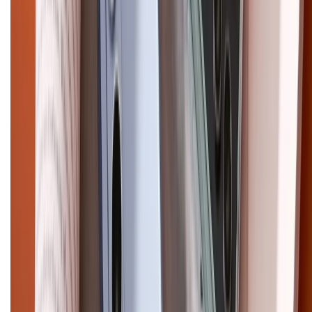
Điện thoại iPhone
iPhone 17 Pro Max
iPhone 17
Pro
iPhone 17
iPhone 16
iPhone 16 Pro Max
iPhone 15
Pro Max
iPhone 15
Điện thoại Samsung
Samsung S26
Ultra
Samsung S26
Samsung S25
iPhone cũ
iPhone 17
cũ
iPhone 16 cũ
iPhone 16 Pro Max cũ
Copyright @2012 HỘ KINH DOANH CỬA HÀNG ĐIỆN THOẠI DI ĐỘNG
XTMOBILE. Số GPKD: 41A8052143 – Cấp ngày 11/05/2023. Địa chỉ: 50
Trần Quang Khải, Phường Tân Định, Quận 1, TP.HCM. Điện thoại:
1800.6229 (Miễn Phí)
Email: xtmobile.sg@gmail.com. Chịu trách nhiệm nội dung: Lê Xuân
Hoà