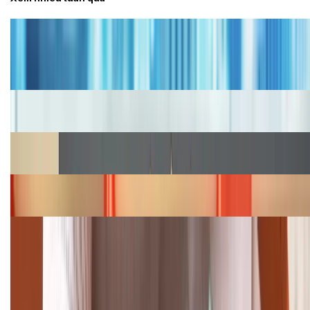
Tư vấn
Bảng giá iPhone cũ mới nhất trong tháng 8 năm
2026, giá siêu hấp dẫn
Cập nhật bảng giá iPhone năm 2026: Giá tốt, ưu đãi
hấp dẫn
Cập nhật bảng giá Galaxy S23 (Plus, Ultra) cũ, mới
năm 2026
Bảng giá iPhone 15 cập nhật mới nhất tháng
08/2026
Cập nhật bảng giá điện thoại Samsung tháng 8:
Giảm đến 15.49 triệu
TỔNG ĐÀI HỖ TRỢ
(08H30 - 21H30)