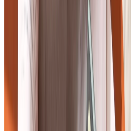
Tư vấn mua hàng (miễn phí):
1800.6229
Khiếu nại - Góp ý:
088.99999.33
Bán hàng doanh nghiệp B2B:
088.99999.22
HỖ TRỢ THANH TOÁN