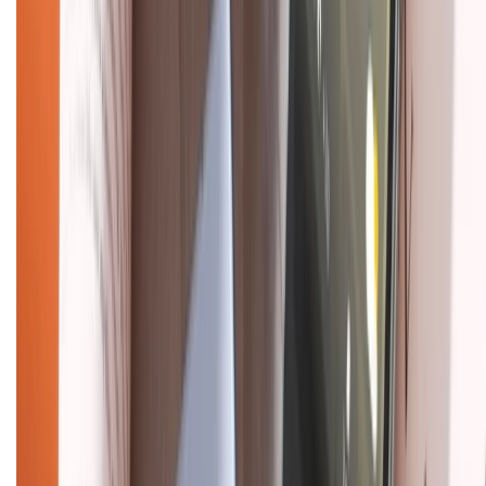
KẾT NỐI VỚI CHÚNG TÔI
Về chúng tôi
Giới thiệu về XTMobile
Liên hệ hợp tác
Hệ thống cửa hàng bán lẻ
Về trang chủ
Hỗ trợ khách hàng
Mua hàng trả góp
Mua hàng online
Dịch vụ bảo hành mở rộng