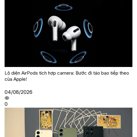
Lộ diện AirPods tích hợp camera: Bước đi táo bạo tiếp theo
của Apple!
04/08/2026
0