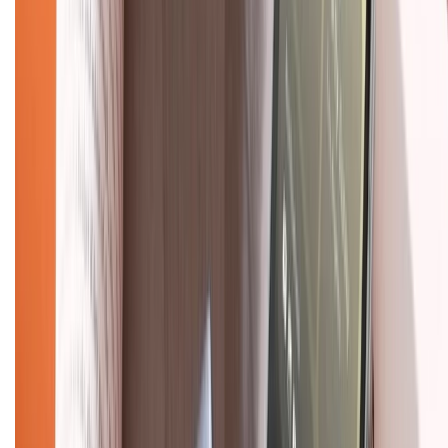
Chính sách đổi trả
Chính sách bảo hành
Chính sách bảo mật thông tin
Chính sách kiểm hàng
TỔNG ĐÀI HỖ TRỢ
Tư vấn mua hàng (miễn phí):
1800.6229
(08h30 - 21h30)
Khiếu nại - Góp ý:
088.99999.33
(09h00 - 18h00)
Trung tâm bảo hành:
028.710.89898
(08h30 - 21h00)