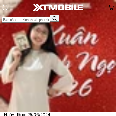
Trang chủ
Tin tức
So Sánh
Tin Mới
Đánh Giá - Trên Tay
So Sánh
Tư vấn
Khuyến
mãi
Thủ thuật
Hỏi đáp
App - Game
Thông báo
Khách
hàng - Sự kiện
Galaxy Watch Ultra và Apple Watch
Ultra 2: Cuộc so kè của những siêu
phẩm
Lê Thị Huỳnh Như
Ngày đăng:
25/06/2024