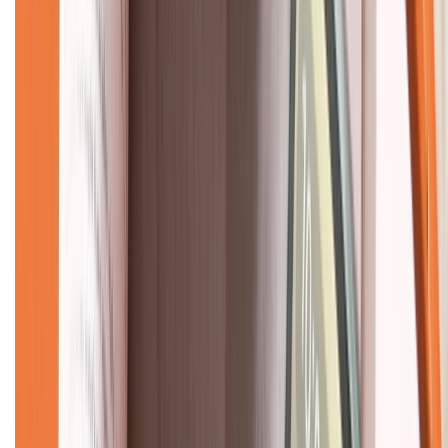
CHỨNG NHẬN
Về chúng tôi
Giới thiệu về XTMobile
Liên hệ hợp tác
Hệ thống cửa hàng bán lẻ
Về trang chủ