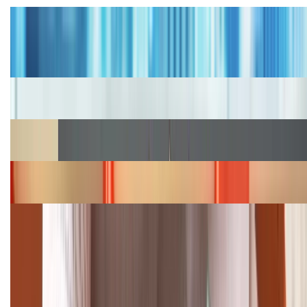
Tư vấn
Bảng giá iPhone cũ mới nhất trong tháng 8 năm
2026, giá siêu hấp dẫn
Cập nhật bảng giá iPhone năm 2026: Giá tốt, ưu đãi
hấp dẫn
Cập nhật bảng giá Galaxy S23 (Plus, Ultra) cũ, mới
năm 2026
Bảng giá iPhone 15 cập nhật mới nhất tháng
08/2026
Cập nhật bảng giá điện thoại Samsung tháng 8:
Giảm đến 15.49 triệu
TỔNG ĐÀI HỖ TRỢ
(08H30 - 21H30)