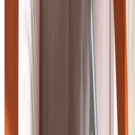
Tư vấn mua hàng (miễn phí):
1800.6229
Khiếu nại - Góp ý:
088.99999.33
Bán hàng doanh nghiệp B2B:
088.99999.22
HỖ TRỢ THANH TOÁN