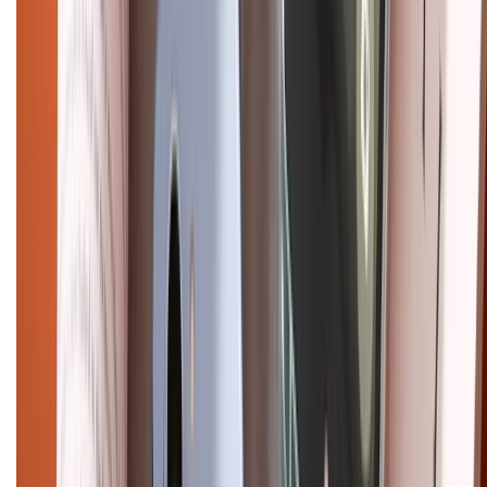
Điện thoại iPhone
iPhone 17 Pro Max
iPhone 17
Pro
iPhone 17
iPhone 16
iPhone 16 Pro Max
iPhone 15
Pro Max
iPhone 15
Điện thoại Samsung
Samsung S26
Ultra
Samsung S26
Samsung S25
iPhone cũ
iPhone 17
cũ
iPhone 16 cũ
iPhone 16 Pro Max cũ
Copyright @2012 HỘ KINH DOANH CỬA HÀNG ĐIỆN THOẠI DI ĐỘNG
XTMOBILE. Số GPKD: 41A8052143 – Cấp ngày 11/05/2023. Địa chỉ: 50
Trần Quang Khải, Phường Tân Định, Quận 1, TP.HCM. Điện thoại:
1800.6229 (Miễn Phí)
Email: xtmobile.sg@gmail.com. Chịu trách nhiệm nội dung: Lê Xuân
Hoà