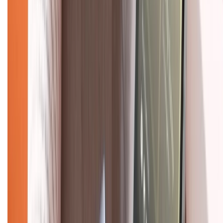
KẾT NỐI VỚI CHÚNG TÔI
Về chúng tôi
Giới thiệu về XTMobile
Liên hệ hợp tác
Hệ thống cửa hàng bán lẻ
Về trang chủ
Hỗ trợ khách hàng
Mua hàng trả góp
Mua hàng online
Dịch vụ bảo hành mở rộng
Hình thức thanh toán