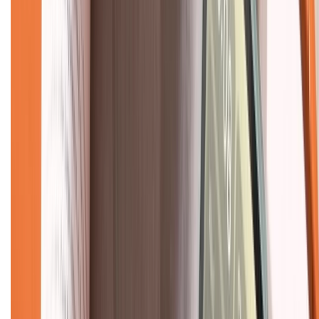
Hỗ trợ khách hàng
Mua hàng trả góp
Mua hàng online
Dịch vụ bảo hành mở rộng
Hình thức thanh toán
Tra cứu bảo hành
Tra cứu điểm XTMember
Hướng dẫn mua hàng trả góp
Dịch vụ bán hàng B2B
Chính sách
Bảo hành mở rộng
Chính sách dùng sản phẩm 7 ngày miễn phí