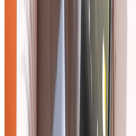
Tra cứu bảo hành
Tra cứu điểm XTMember
Hướng dẫn mua hàng trả góp
Dịch vụ bán hàng B2B
Chính sách
Bảo hành mở rộng
Chính sách dùng sản phẩm 7 ngày miễn phí
Chính sách đổi trả
Chính sách bảo hành
Chính sách bảo mật thông tin
Chính sách kiểm hàng
HỖ TRỢ THANH TOÁN