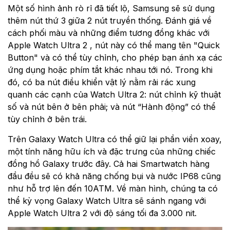
Một số hình ảnh rò rỉ đã tiết lộ, Samsung sẽ sử dụng
thêm nút thứ 3 giữa 2 nút truyền thống. Đánh giá về
cách phối màu và những điểm tương đồng khác với
Apple Watch Ultra 2 , nút này có thể mang tên "Quick
Button" và có thể tùy chỉnh, cho phép bạn ánh xạ các
ứng dụng hoặc phím tắt khác nhau tới nó. Trong khi
đó, có ba nút điều khiển vật lý nằm rải rác xung
quanh các cạnh của Watch Ultra 2: nút chỉnh kỹ thuật
số và nút bên ở bên phải; và nút “Hành động” có thể
tùy chỉnh ở bên trái.
Trên Galaxy Watch Ultra có thể giữ lại phần viền xoay,
một tính năng hữu ích và đặc trưng của những chiếc
đồng hồ Galaxy trước đây. Cả hai Smartwatch hàng
đầu đều sẽ có khả năng chống bụi và nước IP68 cũng
như hỗ trợ lên đến 10ATM. Về màn hình, chúng ta có
thể kỳ vọng Galaxy Watch Ultra sẽ sánh ngang với
Apple Watch Ultra 2 với độ sáng tối đa 3.000 nit.