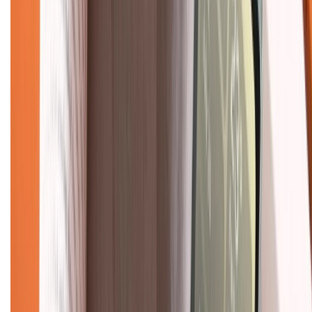
Chính sách đổi trả
Chính sách bảo hành
Chính sách bảo mật thông tin
Chính sách kiểm hàng
TỔNG ĐÀI HỖ TRỢ
Tư vấn mua hàng (miễn phí):
1800.6229
(08h30 - 21h30)
Khiếu nại - Góp ý:
088.99999.33
(09h00 - 18h00)
Trung tâm bảo hành:
028.710.89898
(08h30 - 21h00)