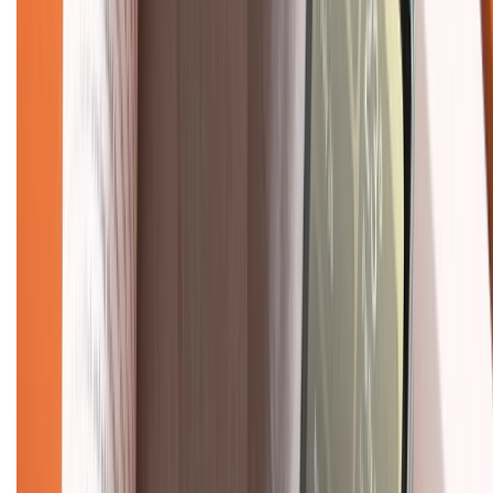
Chính sách đổi trả
Chính sách bảo hành
Chính sách bảo mật thông tin
Chính sách kiểm hàng
TỔNG ĐÀI HỖ TRỢ
Tư vấn mua hàng (miễn phí):
1800.6229
(08h30 - 21h30)
Khiếu nại - Góp ý:
088.99999.33
(09h00 - 18h00)
Trung tâm bảo hành:
028.710.89898
(08h30 - 21h00)