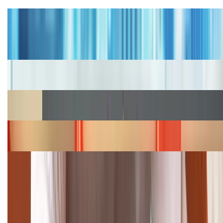
Tư vấn
Bảng giá iPhone cũ mới nhất trong tháng 8 năm
2026, giá siêu hấp dẫn
Cập nhật bảng giá iPhone năm 2026: Giá tốt, ưu đãi
hấp dẫn
Cập nhật bảng giá Galaxy S23 (Plus, Ultra) cũ, mới
năm 2026
Bảng giá iPhone 15 cập nhật mới nhất tháng
08/2026
Cập nhật bảng giá điện thoại Samsung tháng 8:
Giảm đến 15.49 triệu
TỔNG ĐÀI HỖ TRỢ
(08H30 - 21H30)