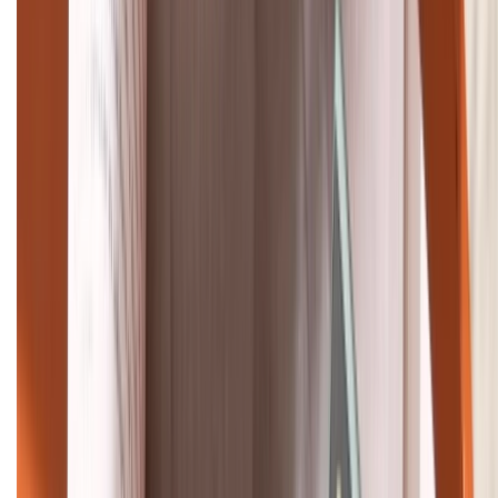
Tư vấn mua hàng (miễn phí):
1800.6229
Khiếu nại - Góp ý:
088.99999.33
Bán hàng doanh nghiệp B2B:
088.99999.22
HỖ TRỢ THANH TOÁN