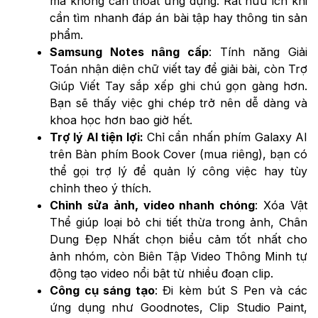
mà không cần thoát ứng dụng. Rất hữu ích khi
cần tìm nhanh đáp án bài tập hay thông tin sản
phẩm.
Samsung Notes nâng cấp
: Tính năng Giải
Toán nhận diện chữ viết tay để giải bài, còn Trợ
Giúp Viết Tay sắp xếp ghi chú gọn gàng hơn.
Bạn sẽ thấy việc ghi chép trở nên dễ dàng và
khoa học hơn bao giờ hết.
Trợ lý AI tiện lợi:
Chỉ cần nhấn phím Galaxy AI
trên Bàn phím Book Cover (mua riêng), bạn có
thể gọi trợ lý để quản lý công việc hay tùy
chỉnh theo ý thích.
Chỉnh sửa ảnh, video nhanh chóng
: Xóa Vật
Thể giúp loại bỏ chi tiết thừa trong ảnh, Chân
Dung Đẹp Nhất chọn biểu cảm tốt nhất cho
ảnh nhóm, còn Biên Tập Video Thông Minh tự
động tạo video nổi bật từ nhiều đoạn clip.
Công cụ sáng tạo
: Đi kèm bút S Pen và các
ứng dụng như Goodnotes, Clip Studio Paint,