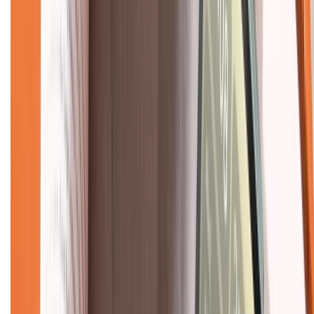
Về trang chủ
Hỗ trợ khách hàng
Mua hàng trả góp
Mua hàng online
Dịch vụ bảo hành mở rộng
Hình thức thanh toán
Tra cứu bảo hành
Tra cứu điểm XTMember
Hướng dẫn mua hàng trả góp
Dịch vụ bán hàng B2B
Chính sách
Bảo hành mở rộng
Chính sách dùng sản phẩm 7 ngày miễn phí