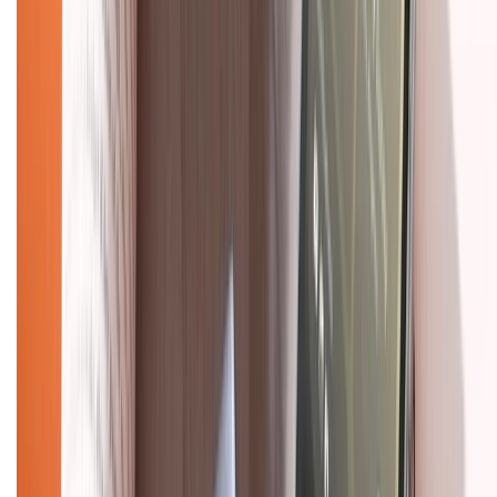
KẾT NỐI VỚI CHÚNG TÔI
Về chúng tôi
Giới thiệu về XTMobile
Liên hệ hợp tác
Hệ thống cửa hàng bán lẻ
Về trang chủ
Hỗ trợ khách hàng
Mua hàng trả góp
Mua hàng online
Dịch vụ bảo hành mở rộng
Hình thức thanh toán