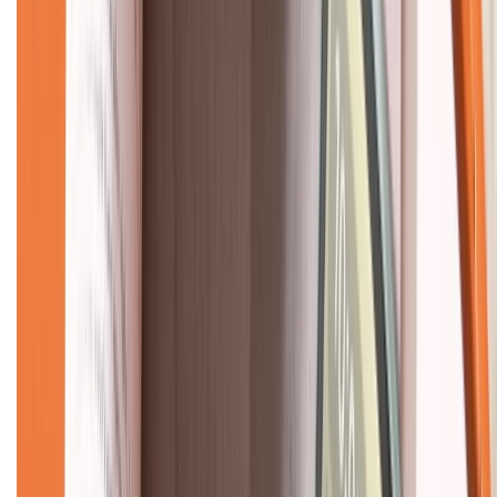
CHỨNG NHẬN
Về chúng tôi
Giới thiệu về XTMobile
Liên hệ hợp tác
Hệ thống cửa hàng bán lẻ