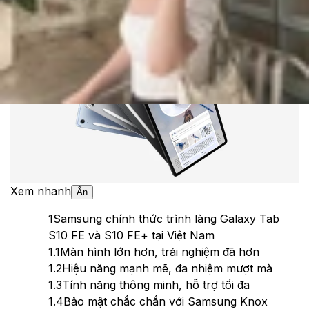
Theo dõi XTMobile trên
Xem nhanh
Ẩn
1
Samsung chính thức trình làng Galaxy Tab
S10 FE và S10 FE+ tại Việt Nam
1.1
Màn hình lớn hơn, trải nghiệm đã hơn
1.2
Hiệu năng mạnh mẽ, đa nhiệm mượt mà
1.3
Tính năng thông minh, hỗ trợ tối đa
1.4
Bảo mật chắc chắn với Samsung Knox