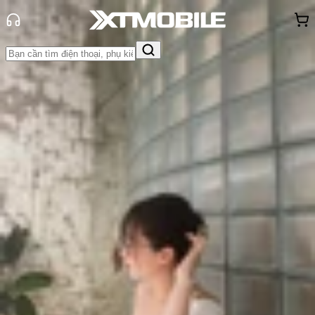
Trang chủ
Tin tức
Tin Mới
Tin Mới
Đánh Giá - Trên Tay
So Sánh
Tư vấn
Khuyến
mãi
Thủ thuật
Hỏi đáp
App - Game
Thông báo
Khách
hàng - Sự kiện
Galaxy Tab S10 FE và S10 FE+ ra
mắt tại Việt Nam, giá từ 15.95 triệu
Triệu Vy
Ngày đăng:
03/04/2025
Cập nhật:
03/04/2025