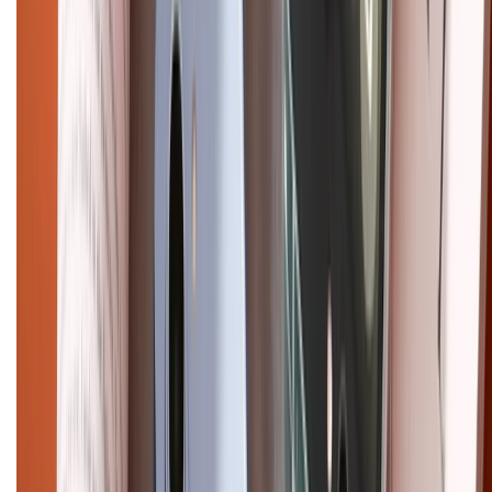
Điện thoại iPhone
iPhone 17 Pro Max
iPhone 17
Pro
iPhone 17
iPhone 16
iPhone 16 Pro Max
iPhone 15
Pro Max
iPhone 15
Điện thoại Samsung
Samsung S26
Ultra
Samsung S26
Samsung S25
iPhone cũ
iPhone 17
cũ
iPhone 16 cũ
iPhone 16 Pro Max cũ
Copyright @2012 HỘ KINH DOANH CỬA HÀNG ĐIỆN THOẠI DI ĐỘNG
XTMOBILE. Số GPKD: 41A8052143 – Cấp ngày 11/05/2023. Địa chỉ: 50
Trần Quang Khải, Phường Tân Định, Quận 1, TP.HCM. Điện thoại:
1800.6229 (Miễn Phí)
Email: xtmobile.sg@gmail.com. Chịu trách nhiệm nội dung: Lê Xuân
Hoà