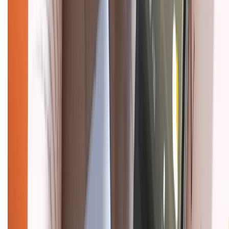
Tra cứu bảo hành
Tra cứu điểm XTMember
Hướng dẫn mua hàng trả góp
Dịch vụ bán hàng B2B
Chính sách
Bảo hành mở rộng
Chính sách dùng sản phẩm 7 ngày miễn phí
Chính sách đổi trả
Chính sách bảo hành
Chính sách bảo mật thông tin
Chính sách kiểm hàng
HỖ TRỢ THANH TOÁN