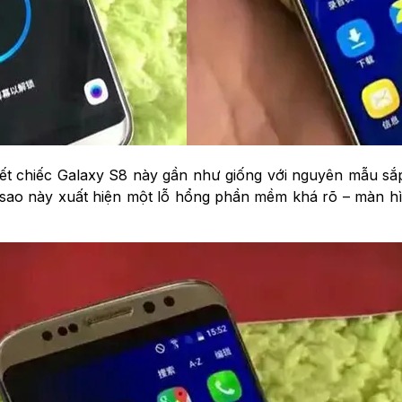
iết chiếc Galaxy S8 này gần như giống với nguyên mẫu sắp
n sao này xuất hiện một lỗ hổng phần mềm khá rõ – màn hì