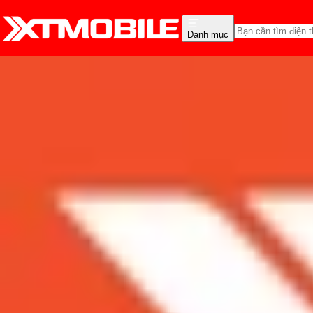
Danh mục
Trang chủ
Tin tức
Tin Mới
Tin Mới
Đánh Giá - Trên Tay
So Sánh
Tư vấn
Khuy
Galaxy S8 chưa “chào sâ
dùng hoang mang
Admin
Ngày đăng:
11/03/2017
Cập nhật:
24/05/2026