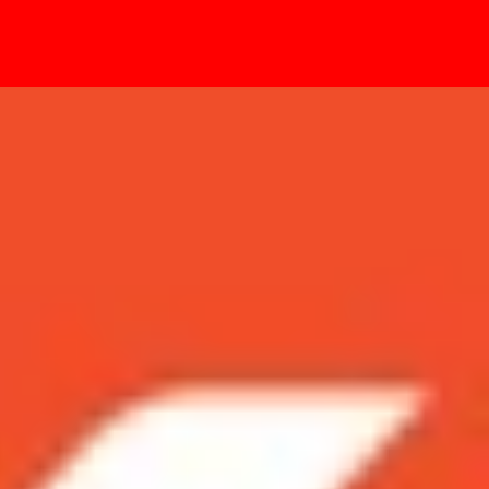
- Sự kiện
ng dựng khiến người