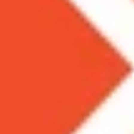
Theo dõi XTMobile trên