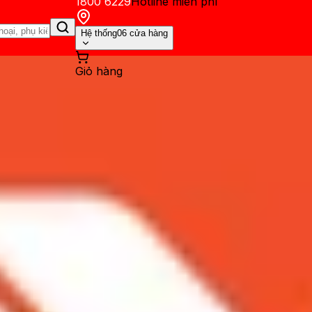
1800 6229
Hotline miễn phí
Hệ thống
06 cửa hàng
Giỏ hàng
ến mãi
Thủ thuật
Hỏi đáp
App - Game
Thông báo
Khách hàng 
n” lại tiếp tục xuất hiện hà