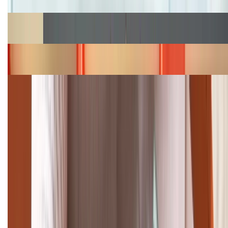
Cập nhật bảng giá Galaxy S23 (Plus, Ultra) cũ, mới
năm 2026
Bảng giá iPhone 15 cập nhật mới nhất tháng
08/2026
Cập nhật bảng giá điện thoại Samsung tháng 8:
Giảm đến 15.49 triệu
TỔNG ĐÀI HỖ TRỢ
(08H30 - 21H30)
Tư vấn mua hàng (miễn phí):
1800.6229
Khiếu nại - Góp ý:
088.99999.33