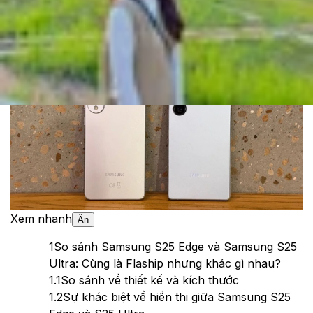
Cập nhật:
14/05/2025
Theo dõi XTMobile trên
Xem nhanh
Ẩn
1
So sánh Samsung S25 Edge và Samsung S25
Ultra: Cùng là Flaship nhưng khác gì nhau?
1.1
So sánh về thiết kế và kích thước
1.2
Sự khác biệt về hiển thị giữa Samsung S25