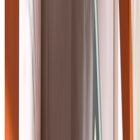
Bán hàng doanh nghiệp B2B:
088.99999.22
HỖ TRỢ THANH TOÁN