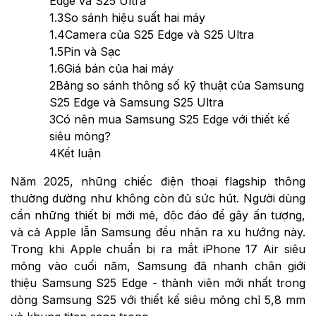
Edge và S25 Ultra
1.3
So sánh hiệu suất hai máy
1.4
Camera của S25 Edge và S25 Ultra
1.5
Pin và Sạc
1.6
Giá bán của hai máy
2
Bảng so sánh thông số kỹ thuật của Samsung
S25 Edge và Samsung S25 Ultra
3
Có nên mua Samsung S25 Edge với thiết kế
siêu mỏng?
4
Kết luận
Năm 2025, những chiếc điện thoại flagship thông
thường dường như không còn đủ sức hút. Người dùng
cần những thiết bị mới mẻ, độc đáo để gây ấn tượng,
và cả Apple lẫn Samsung đều nhận ra xu hướng này.
Trong khi Apple chuẩn bị ra mắt iPhone 17 Air siêu
mỏng vào cuối năm, Samsung đã nhanh chân giới
thiệu Samsung S25 Edge - thành viên mới nhất trong
dòng Samsung S25 với thiết kế siêu mỏng chỉ 5,8 mm