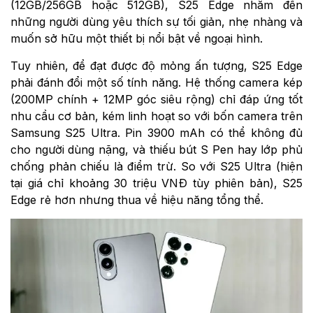
(12GB/256GB hoặc 512GB), S25 Edge nhắm đến
những người dùng yêu thích sự tối giản, nhẹ nhàng và
muốn sở hữu một thiết bị nổi bật về ngoại hình.
Tuy nhiên, để đạt được độ mỏng ấn tượng, S25 Edge
phải đánh đổi một số tính năng. Hệ thống camera kép
(200MP chính + 12MP góc siêu rộng) chỉ đáp ứng tốt
nhu cầu cơ bản, kém linh hoạt so với bốn camera trên
Samsung S25 Ultra. Pin 3900 mAh có thể không đủ
cho người dùng nặng, và thiếu bút S Pen hay lớp phủ
chống phản chiếu là điểm trừ. So với S25 Ultra (hiện
tại giá chỉ khoảng 30 triệu VNĐ tùy phiên bản), S25
Edge rẻ hơn nhưng thua về hiệu năng tổng thể.