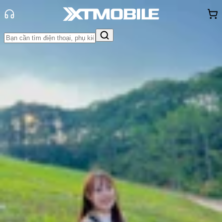
Trang chủ
Tin tức
So Sánh
Tin Mới
Đánh Giá - Trên Tay
So Sánh
Tư vấn
Khuyến
mãi
Thủ thuật
Hỏi đáp
App - Game
Thông báo
Khách
hàng - Sự kiện
So sánh Samsung S25 Edge và
Samsung S25 Ultra: Chọn thiết kế
hay hiệu năng?
Thùy Nguyễn
Ngày đăng:
14/05/2025