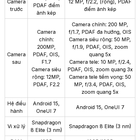
Camera
12 MP, f/2.2, (rộng), PDAF
PDAF điểm
trước
điểm ảnh kép
ảnh kép
Camera chính: 200 MP,
Camera
f/1.7, PDAF đa hướng, OIS
chính:
Camera siêu rộng: 50 MP,
200MP,
f/1.9, PDAF, OIS, zoom
Camera
PDAF, OIS,
quang 5x
sau
F1.7
Camera tele: 10 MP, f/2.4,
Camera siêu
PDAF, OIS, zoom quang 3x
rộng: 12MP,
Camera tele tiềm vọng: 50
PDAF, F2.2
MP, f/3.4, PDAF, OIS,
zoom quang 5x
Hệ điều
Android 15,
Android 15, OneUI 7
hành
OneUI 7
Snapdragon
Vi xử lý
Snapdragon 8 Elite (3 nm)
8 Elite (3 nm)