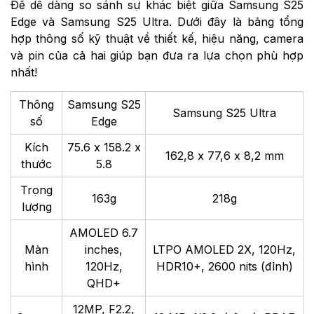
Để dễ dàng so sánh sự khác biệt giữa Samsung S25
Edge và Samsung S25 Ultra. Dưới đây là bảng tổng
hợp thông số kỹ thuật về thiết kế, hiệu năng, camera
và pin của cả hai giúp bạn đưa ra lựa chọn phù hợp
nhất!
Thông
Samsung S25
Samsung S25 Ultra
số
Edge
Kích
75.6 x 158.2 x
162,8 x 77,6 x 8,2 mm
thước
5.8
Trọng
163g
218g
lượng
AMOLED 6.7
Màn
inches,
LTPO AMOLED 2X, 120Hz,
hình
120Hz,
HDR10+, 2600 nits (đỉnh)
QHD+
12MP, F2.2,