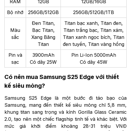
RAM
12GB
12GB/16GB
Bộ nhớ
256GB/512GB
256GB/512GB/1TB
Đen Titan,
Titan bạc xanh, Titan đen,
Màu
Bạc Titan,
Titan trắng bạc, Titan xám,
sắc
Xang Băng
Titan xanh ngọc bích, Titan
Titan
đen tuyền, Titan vàng hồng
Pin và
3900mAh
Pin Li-Ion 5000mAh
sạc
Có dây 25W
Có dây 45W
Có nên mua Samsung S25 Edge với thiết
kế siêu mỏng?
Samsung S25 Edge là một bước đi táo bạo của
Samsung, mang đến thiết kế siêu mỏng chỉ 5,8 mm,
khung titan sang trọng và kính Gorilla Glass Ceramic
2.0, tạo nên một chiếc flagship tinh tế và khác biệt. Với
mức giá khởi điểm khoảng 28-31 triệu VNĐ