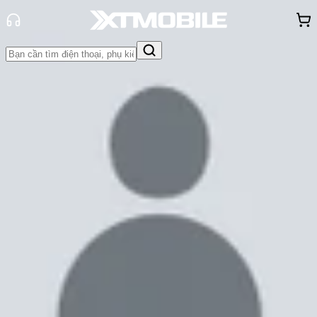
Trang chủ
Tin tức
Tin Mới
Tin Mới
Đánh Giá - Trên Tay
So Sánh
Tư vấn
Khuyến
mãi
Thủ thuật
Hỏi đáp
App - Game
Thông báo
Khách
hàng - Sự kiện
Samsung S22 FE ra mắt khi nào?
Thông tin Samsung S22 FE ra mắt
Cam Ngoan
Ngày đăng:
26/12/2022
Cập nhật:
26/12/2022