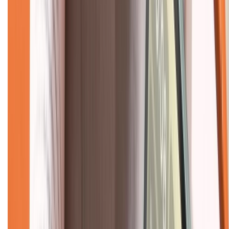
Hình thức thanh toán
Tra cứu bảo hành
Tra cứu điểm XTMember
Hướng dẫn mua hàng trả góp
Dịch vụ bán hàng B2B
Chính sách
Bảo hành mở rộng
Chính sách dùng sản phẩm 7 ngày miễn phí
Chính sách đổi trả
Chính sách bảo hành
Chính sách bảo mật thông tin
Chính sách kiểm hàng