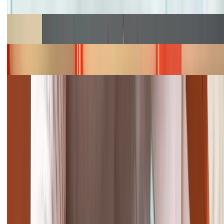
Cập nhật bảng giá Galaxy S23 (Plus, Ultra) cũ, mới
năm 2026
Bảng giá iPhone 15 cập nhật mới nhất tháng
08/2026
Cập nhật bảng giá điện thoại Samsung tháng 8:
Giảm đến 15.49 triệu
TỔNG ĐÀI HỖ TRỢ
(08H30 - 21H30)
Tư vấn mua hàng (miễn phí):
1800.6229
Khiếu nại - Góp ý:
088.99999.33