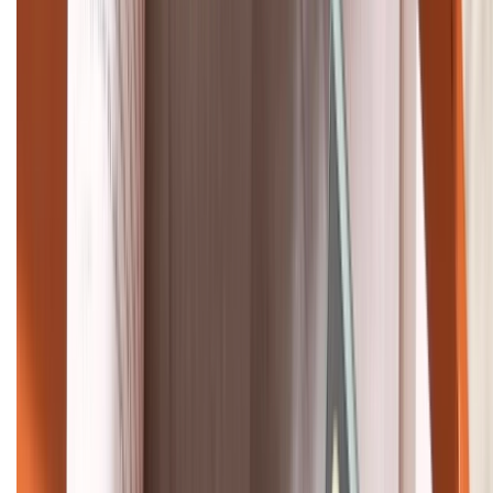
Bán hàng doanh nghiệp B2B:
088.99999.22
HỖ TRỢ THANH TOÁN