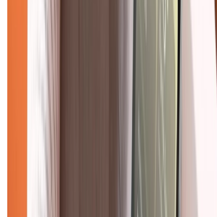
Liên hệ hợp tác
Hệ thống cửa hàng bán lẻ
Về trang chủ
Hỗ trợ khách hàng
Mua hàng trả góp
Mua hàng online
Dịch vụ bảo hành mở rộng
Hình thức thanh toán
Tra cứu bảo hành
Tra cứu điểm XTMember
Hướng dẫn mua hàng trả góp
Dịch vụ bán hàng B2B