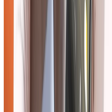
CHỨNG NHẬN
Điện thoại iPhone
iPhone 17 Pro Max
iPhone 17