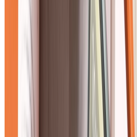
Về chúng tôi
Giới thiệu về XTMobile
Liên hệ hợp tác
Hệ thống cửa hàng bán lẻ
Về trang chủ
Hỗ trợ khách hàng
Mua hàng trả góp
Mua hàng online
Dịch vụ bảo hành mở rộng