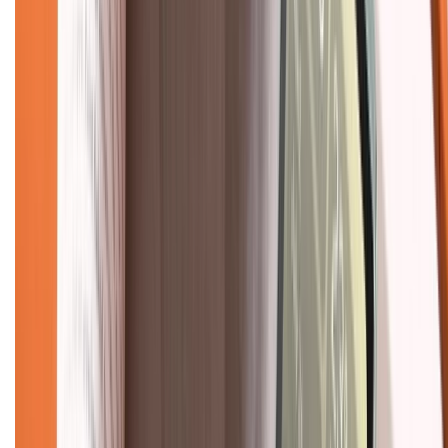
TỔNG ĐÀI HỖ TRỢ
Tư vấn mua hàng (miễn phí):
1800.6229
(08h30 - 21h30)
Khiếu nại - Góp ý:
088.99999.33
(09h00 - 18h00)
Trung tâm bảo hành:
028.710.89898
(08h30 - 21h00)
KẾT NỐI VỚI CHÚNG TÔI
Về chúng tôi
Giới thiệu về XTMobile