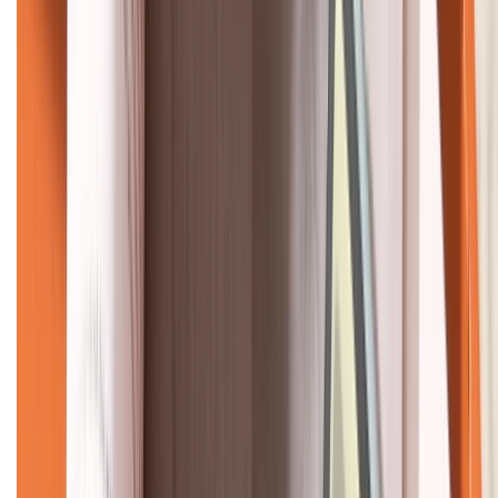
KẾT NỐI VỚI CHÚNG TÔI
CHỨNG NHẬN