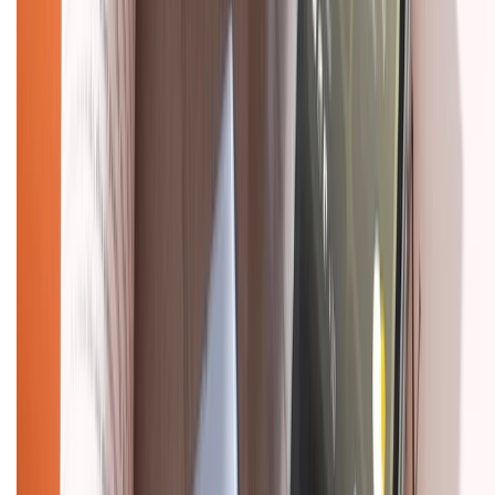
088.99999.33
(09h00 - 18h00)
Trung tâm bảo hành:
028.710.89898
(08h30 - 21h00)
KẾT NỐI VỚI CHÚNG TÔI
Về chúng tôi
Giới thiệu về XTMobile
Liên hệ hợp tác
Hệ thống cửa hàng bán lẻ
Về trang chủ
Hỗ trợ khách hàng