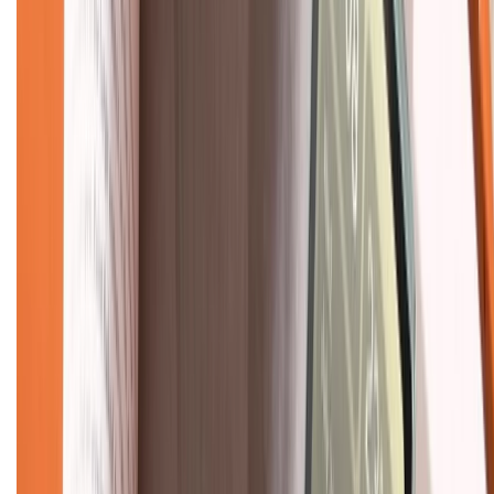
Về chúng tôi
Giới thiệu về XTMobile
Liên hệ hợp tác
Hệ thống cửa hàng bán lẻ
Về trang chủ
Hỗ trợ khách hàng
Mua hàng trả góp
Mua hàng online
Dịch vụ bảo hành mở rộng
Hình thức thanh toán
Tra cứu bảo hành
Tra cứu điểm XTMember
Hướng dẫn mua hàng trả góp