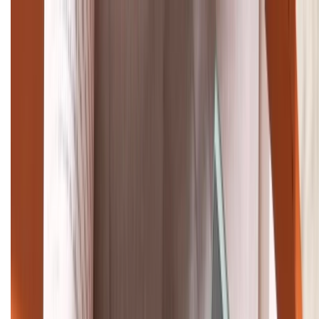
Cập nhật bảng giá điện thoại Samsung tháng 8:
Giảm đến 15.49 triệu
TỔNG ĐÀI HỖ TRỢ
(08H30 - 21H30)
Tư vấn mua hàng (miễn phí):
1800.6229
Khiếu nại - Góp ý:
088.99999.33
Bán hàng doanh nghiệp B2B:
088.99999.22