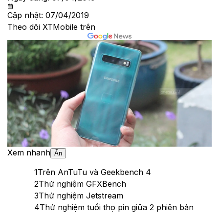
Cập nhật:
07/04/2019
Theo dõi XTMobile trên
Xem nhanh
Ẩn
1
Trên AnTuTu và Geekbench 4
2
Thử nghiệm GFXBench
3
Thử nghiệm Jetstream
4
Thử nghiệm tuổi thọ pin giữa 2 phiên bản