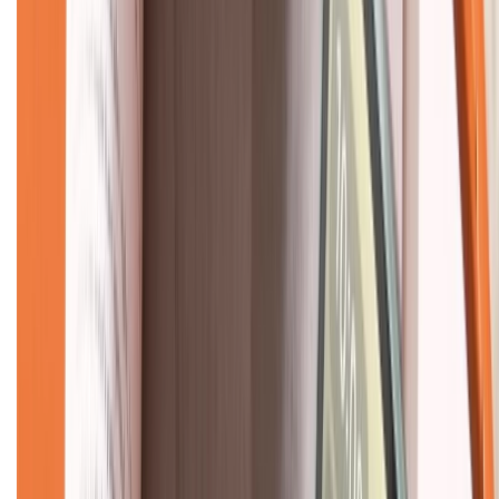
KẾT NỐI VỚI CHÚNG TÔI
CHỨNG NHẬN