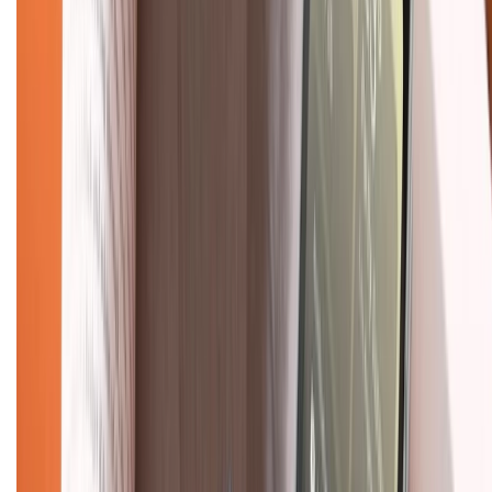
Dịch vụ bán hàng B2B
Chính sách
Bảo hành mở rộng
Chính sách dùng sản phẩm 7 ngày miễn phí
Chính sách đổi trả
Chính sách bảo hành
Chính sách bảo mật thông tin
Chính sách kiểm hàng
TỔNG ĐÀI HỖ TRỢ
Tư vấn mua hàng (miễn phí):
1800.6229
(08h30 - 21h30)
Khiếu nại - Góp ý: