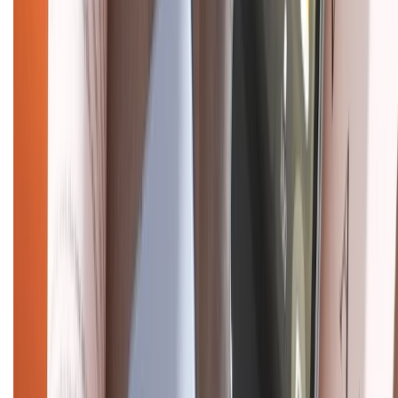
Mua hàng trả góp
Mua hàng online
Dịch vụ bảo hành mở rộng
Hình thức thanh toán
Tra cứu bảo hành
Tra cứu điểm XTMember
Hướng dẫn mua hàng trả góp
Dịch vụ bán hàng B2B
Chính sách
Bảo hành mở rộng
Chính sách dùng sản phẩm 7 ngày miễn phí
Chính sách đổi trả