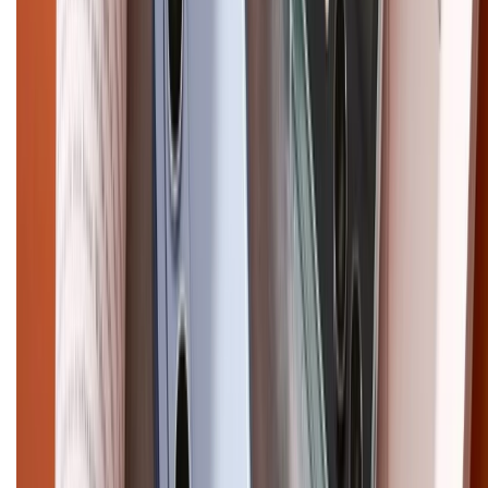
CHỨNG NHẬN
Điện thoại iPhone
iPhone 17 Pro Max
iPhone 17
Pro
iPhone 17
iPhone 16
iPhone 16 Pro Max
iPhone 15
Pro Max
iPhone 15
Điện thoại Samsung
Samsung S26
Ultra
Samsung S26
Samsung S25
iPhone cũ
iPhone 17
cũ
iPhone 16 cũ
iPhone 16 Pro Max cũ
Copyright @2012 HỘ KINH DOANH CỬA HÀNG ĐIỆN THOẠI DI ĐỘNG
XTMOBILE. Số GPKD: 41A8052143 – Cấp ngày 11/05/2023. Địa chỉ: 50
Trần Quang Khải, Phường Tân Định, Quận 1, TP.HCM. Điện thoại: