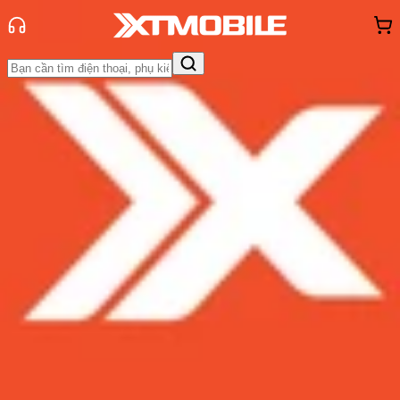
Trang chủ
Tin tức
So Sánh
Tin Mới
Đánh Giá - Trên Tay
So Sánh
Tư vấn
Khuyến
mãi
Thủ thuật
Hỏi đáp
App - Game
Thông báo
Khách
hàng - Sự kiện
Galaxy S10 chạy chip Exynos 9820
và chip Snapdragon 855 so hiệu
năng
Admin
Ngày đăng:
07/04/2019