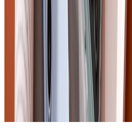
1800.6229 (Miễn Phí)
Email: xtmobile.sg@gmail.com. Chịu trách nhiệm nội dung: Lê Xuân
Hoà