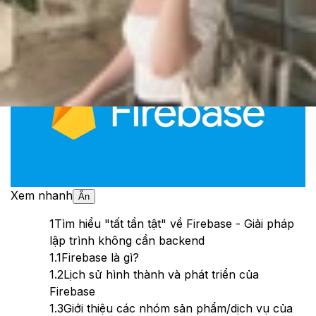
Theo dõi XTMobile trên
Xem nhanh
Ẩn
1
Tìm hiểu "tất tần tật" về Firebase - Giải pháp
lập trình không cần backend
1.1
Firebase là gì?
1.2
Lịch sử hình thành và phát triển của
Firebase
1.3
Giới thiệu các nhóm sản phẩm/dịch vụ của