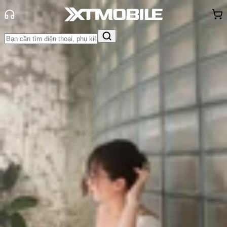
Trang chủ
Tin tức
Hỏi đáp
Tin Mới
Đánh Giá - Trên Tay
So Sánh
Tư vấn
Khuyến
mãi
Thủ thuật
Hỏi đáp
App - Game
Thông báo
Khách
hàng - Sự kiện
Firebase là gì? Hướng dẫn cách sử
dụng Firebase chi tiết
Triệu Vy
Ngày đăng:
30/09/2024
Cập nhật:
30/09/2024