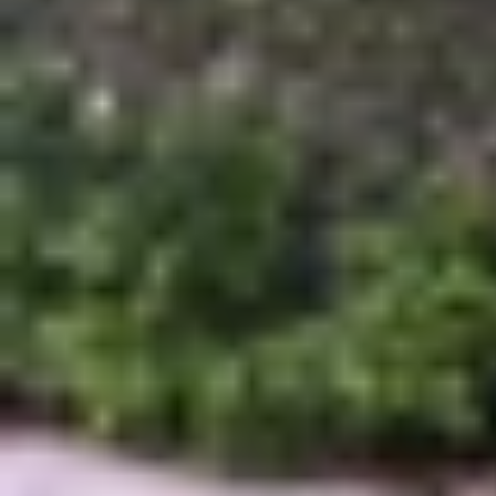
hay không.
Chất liệu hoàn thiện ngày càng được nâng cấp
Mặc dù thuộc hai dòng điện thoại khác nhau của 
hình chữ nhật vuông vức đặc trưng thì chắc hẳn 
Cụ thể, máy được trang bị khung nhôm Aluminum 
Ultra.