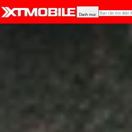
Danh mục
Trang chủ
Tin tức
Tư vấn
Tin Mới
Đánh Giá - Trên Tay
So Sánh
Tư vấn
Khuy
Dùng Galaxy Note 20 Ul
Anh Thư
Ngày đăng:
15/11/2023
Cập nhật:
15/11/2023
Theo dõi XTMobile trên