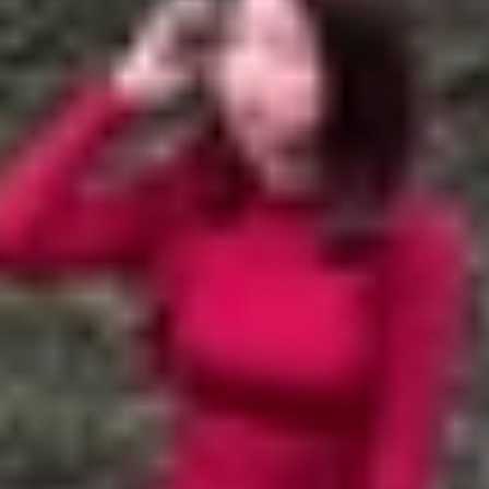
xy Note 20 Ultra hay không? Phải bù bao nhiêu tiền?
ltra lên Galaxy S23 Ultra
 20 Ultra phải bù bao nhiêu?
laxy Note 20 Ultra hay không? Phải bù bao nhiê
g thuộc dòng Note đình đám một thời. Do đó, mẫu điện thoạ
iều người dùng đã bắt đầu nghĩ đến việc nâng cấp. Đặc biệ
Vậy người dùng Note 20 Ultra
lên đời Samsung S23 Ultra 
lên Galaxy S23 Ultra
đọc có thể xem qua một số ưu điểm vượt trội trên mẫu Ga