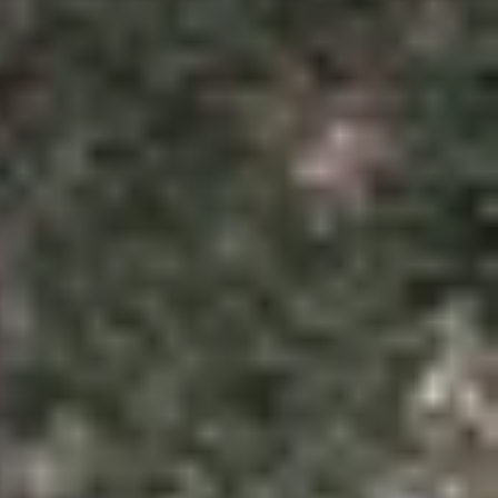
u tiền?
i này rất được nhiều tín đồ công nghệ săn đón và
t nhất là khi Galaxy S23 Ultra ra mắt đi kèm với
bù bao nhiêu
và mua ở đâu uy tín? Cùng tìm hiểu
laxy S23 Ultra để cân nhắc xem có nên nâng cấp