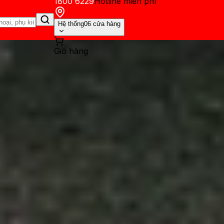
1800 6229
Hotline miễn phí
Hệ thống
06 cửa hàng
Giỏ hàng
ến mãi
Thủ thuật
Hỏi đáp
App - Game
Thông báo
Khách hàng 
tra lên đời Samsung S23 Ultr