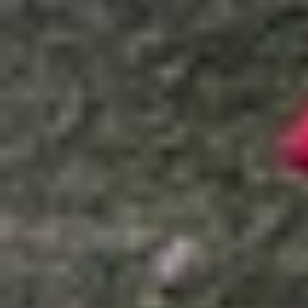
Xem nhanh
Ẩn
1
Có nên lên đời Galaxy S23 Ultra từ Gala
1.1
Những lý do nên nâng cấp từ Note 20 U
1.2
Nâng cấp lên Galaxy S23 Ultra từ Note
1.3
Kết luận
Có nên lên đời Galaxy S23 Ultra từ Ga
Galaxy Note 20 Ultra chính là thiết bị cuối cùn
ưa chuộng. Tuy nhiên, sau hơn 2 năm sử dụng, nh
bút S Pen cùng nhiều tính năng mới hàng đầu. 
qua bài viết dưới đây nhé!
Những lý do nên nâng cấp từ Note 20 Ultra 
Trước khi cân nhắc lên đời sản phẩm mới, bạn 