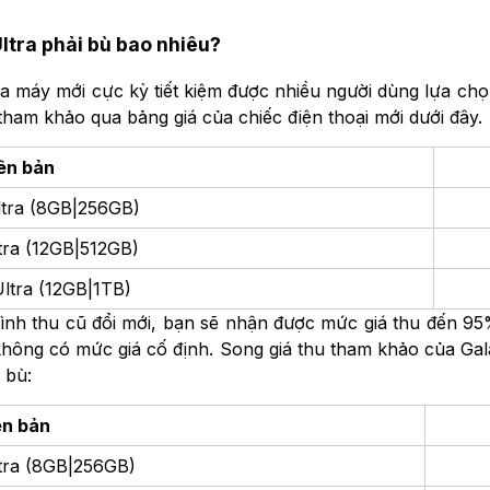
ltra phải bù bao nhiêu?
 máy mới cực kỳ tiết kiệm được nhiều người dùng lựa chọn.
tham khảo qua bảng giá của chiếc điện thoại mới dưới đây.
ên bản
ltra (8GB|256GB)
tra (12GB|512GB)
ltra (12GB|1TB)
ình thu cũ đổi mới, bạn sẽ nhận được mức giá thu đến 95% 
không có mức giá cố định. Song giá thu tham khảo của Gal
 bù:
ên bản
tra (8GB|256GB)