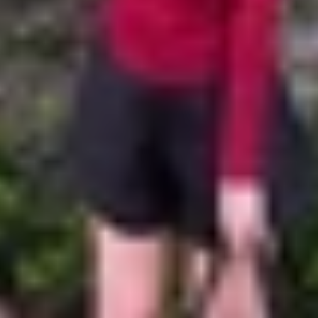
Samsung, cả hai thiết bị vẫn sở hữu cùng một ngôn ngữ th
bạn sẽ khá thích S23 Ultra. Mặt khác, chất liệu hoàn thiện
cứng cáp và mặt kính cường lực Gorilla Glass Victus 2 t