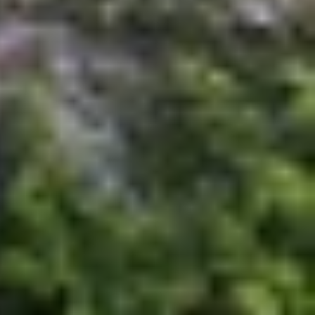
iết kế. Do đó, nếu bạn đã lỡ "trót yêu" thiết kế
 trên mẫu flagship mới sẽ cao cấp và bền bỉ hơn.
ăng khả năng chống trầy hiệu quả so với Note 20