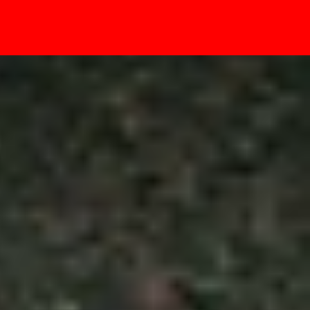
- Sự kiện
a bù bao nhiêu?