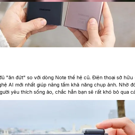
 đủ "ăn đứt" so với dòng Note thế hệ cũ. Điện thoại sở h
ghệ AI mới nhất giúp nâng tầm khả năng chụp ảnh. Nhờ đó,
gười yêu thích sống ảo, chắc hẳn bạn sẽ rất khó bỏ qua 