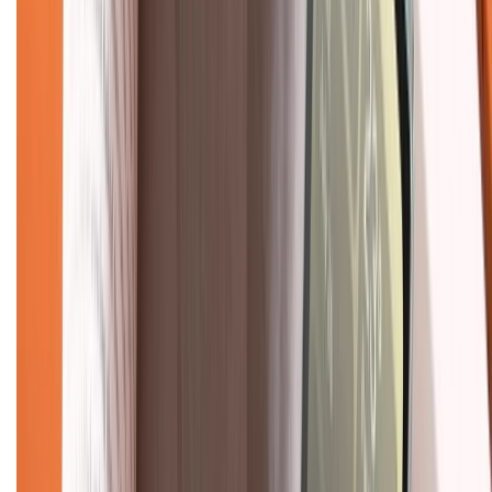
Chính sách bảo hành
Chính sách bảo mật thông tin
Chính sách kiểm hàng
TỔNG ĐÀI HỖ TRỢ
Tư vấn mua hàng (miễn phí):
1800.6229
(08h30 - 21h30)
Khiếu nại - Góp ý:
088.99999.33
(09h00 - 18h00)
Trung tâm bảo hành:
028.710.89898
(08h30 - 21h00)
KẾT NỐI VỚI CHÚNG TÔI