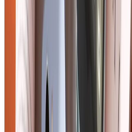
Điện thoại iPhone
iPhone 17 Pro Max
iPhone 17
Pro
iPhone 17
iPhone 16
iPhone 16 Pro Max
iPhone 15
Pro Max
iPhone 15
Điện thoại Samsung
Samsung S26
Ultra
Samsung S26
Samsung S25
iPhone cũ
iPhone 17
cũ
iPhone 16 cũ
iPhone 16 Pro Max cũ
Copyright @2012 HỘ KINH DOANH CỬA HÀNG ĐIỆN THOẠI DI ĐỘNG
XTMOBILE. Số GPKD: 41A8052143 – Cấp ngày 11/05/2023. Địa chỉ: 50
Trần Quang Khải, Phường Tân Định, Quận 1, TP.HCM. Điện thoại:
1800.6229 (Miễn Phí)
Email: xtmobile.sg@gmail.com. Chịu trách nhiệm nội dung: Lê Xuân
Hoà