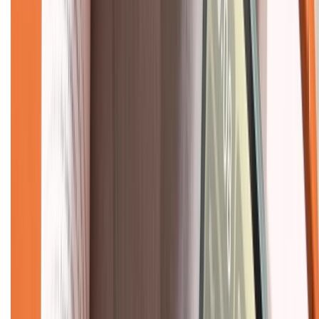
Hỗ trợ khách hàng
Mua hàng trả góp
Mua hàng online
Dịch vụ bảo hành mở rộng
Hình thức thanh toán
Tra cứu bảo hành
Tra cứu điểm XTMember
Hướng dẫn mua hàng trả góp
Dịch vụ bán hàng B2B
Chính sách
Bảo hành mở rộng
Chính sách dùng sản phẩm 7 ngày miễn phí
Chính sách đổi trả