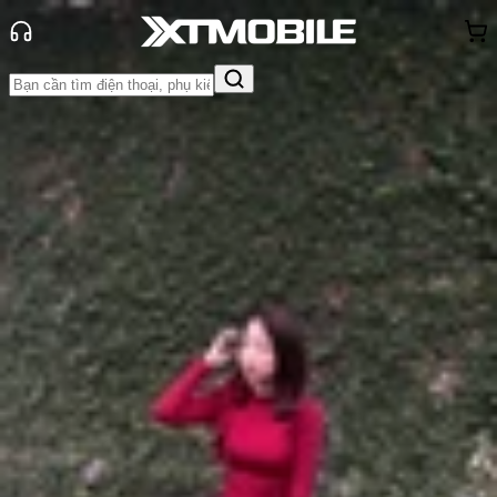
Trang chủ
Tin tức
Tư vấn
Tin Mới
Đánh Giá - Trên Tay
So Sánh
Tư vấn
Khuyến
mãi
Thủ thuật
Hỏi đáp
App - Game
Thông báo
Khách
hàng - Sự kiện
Top 5 đồng hồ Garmin tốt nhất năm
2024
Anh Thư
Ngày đăng:
18/04/2024
Cập nhật:
29/07/2026