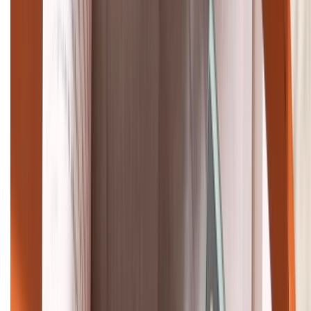
Tư vấn mua hàng (miễn phí):
1800.6229
Khiếu nại - Góp ý:
088.99999.33
Bán hàng doanh nghiệp B2B:
088.99999.22
HỖ TRỢ THANH TOÁN