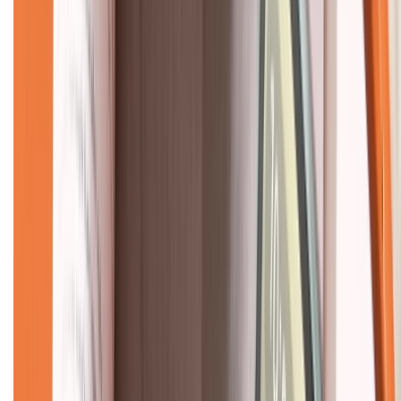
CHỨNG NHẬN
Về chúng tôi
Giới thiệu về XTMobile
Liên hệ hợp tác
Hệ thống cửa hàng bán lẻ
Về trang chủ