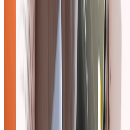
Tra cứu điểm XTMember
Hướng dẫn mua hàng trả góp
Dịch vụ bán hàng B2B
Chính sách
Bảo hành mở rộng
Chính sách dùng sản phẩm 7 ngày miễn phí
Chính sách đổi trả
Chính sách bảo hành
Chính sách bảo mật thông tin
Chính sách kiểm hàng
HỖ TRỢ THANH TOÁN