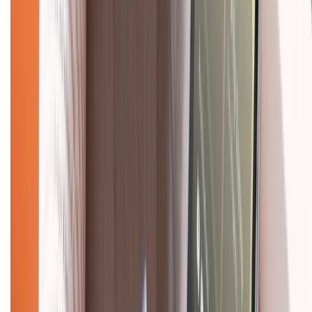
Về chúng tôi
Giới thiệu về XTMobile
Liên hệ hợp tác
Hệ thống cửa hàng bán lẻ
Về trang chủ
Hỗ trợ khách hàng
Mua hàng trả góp
Mua hàng online
Dịch vụ bảo hành mở rộng
Hình thức thanh toán
Tra cứu bảo hành