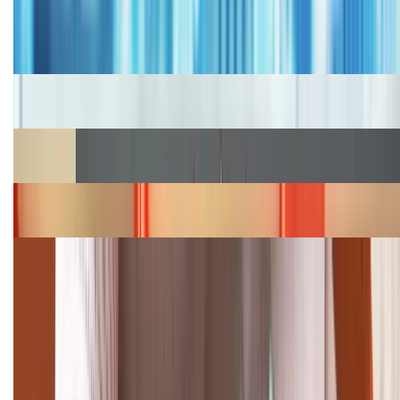
Bảng giá iPhone cũ mới nhất trong tháng 8 năm
2026, giá siêu hấp dẫn
Cập nhật bảng giá iPhone năm 2026: Giá tốt, ưu đãi
hấp dẫn
Cập nhật bảng giá Galaxy S23 (Plus, Ultra) cũ, mới
năm 2026
Bảng giá iPhone 15 cập nhật mới nhất tháng
08/2026
Cập nhật bảng giá điện thoại Samsung tháng 8:
Giảm đến 15.49 triệu
TỔNG ĐÀI HỖ TRỢ
(08H30 - 21H30)