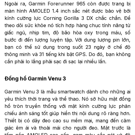
Ngoài ra, Garmin Forerunner 965 còn được trang bị
màn hình AMOLED 1.4 inch sắc nét được bảo vệ bởi
kính cường lực Corning Gorilla 3 DX chắc chắn. Để
theo dõi sức khỏe nó tích hợp hàng chục tính năng từ
giấc ngủ, nhịp tim, độ bão hòa oxy trong máu, số
bước đi đến lượng luyện tập. Với dung lượng pin lớn,
bạn có thể sử dụng trong suốt 23 ngày ở chế độ
thông minh và 31 tiếng khi bật GPS. Do đó, bạn không
cần phải lo lắng phải sạc đi sạc lại nhiều lần.
Đồng hồ Garmin Venu 3
Garmin Venu 3 là mẫu smartwatch dành cho những ai
yêu thích thời trang và thể thao. Nó sở hữu mặt đồng
hồ tròn truyền thống với mặt kính cường lực phản
chiếu ánh sáng tốt giúp hiển thị nội dung rõ ràng hơn.
Thiết bị có dây đeo cao su mềm mại, mang đến cảm
giác êm ái và thoải mái cho người đeo. Mặt trước là
tấm nền AMOLED cao cấp, gam màu sắc nét và độ