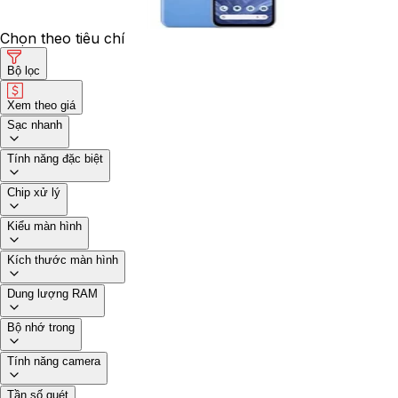
Chọn theo tiêu chí
Bộ lọc
Xem theo giá
Sạc nhanh
Tính năng đặc biệt
Chip xử lý
Kiểu màn hình
Kích thước màn hình
Dung lượng RAM
Bộ nhớ trong
Tính năng camera
Tần số quét