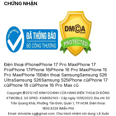
CHỨNG NHẬN
Điện thoại iPhone
iPhone 17 Pro Max
iPhone 17
Pro
iPhone 17
iPhone 16
iPhone 16 Pro Max
iPhone 15
Pro Max
iPhone 15
Điện thoại Samsung
Samsung S26
Ultra
Samsung S26
Samsung S25
iPhone cũ
iPhone 17
cũ
iPhone 16 cũ
iPhone 16 Pro Max cũ
Copyright @2012 HỘ KINH DOANH CỬA HÀNG ĐIỆN THOẠI DI ĐỘNG
XTMOBILE. Số GPKD: 41A8052143 – Cấp ngày 11/05/2023. Địa chỉ: 50
Trần Quang Khải, Phường Tân Định, Quận 1, TP.HCM. Điện thoại:
1800.6229 (Miễn Phí)
Email: xtmobile.sg@gmail.com. Chịu trách nhiệm nội dung: Lê Xuân