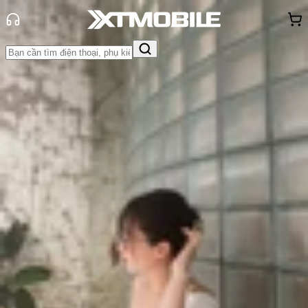
Trang chủ
Tin tức
Tin Mới
Tin Mới
Đánh Giá - Trên Tay
So Sánh
Tư vấn
Khuyến
mãi
Thủ thuật
Hỏi đáp
App - Game
Thông báo
Khách
hàng - Sự kiện
Tất tần tật về Google Pixel Fold:
Chạy Tensor G2, màn hình OLED ít
nếp gấp (Cập nhật liên tục)
Triệu Vy
Ngày đăng:
22/05/2023