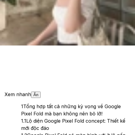
Cập nhật:
24/05/2026
Theo dõi XTMobile trên
Xem nhanh
Ẩn
1
Tổng hợp tất cả những kỳ vọng về Google
Pixel Fold mà bạn không nên bỏ lỡ!
1.1
Lộ diện Google Pixel Fold concept: Thiết kế
mới độc đáo