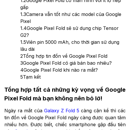
1.2
Google Pixel Fold có màn hình với ít lộ nếp
gấp
1.3
Camera vẫn tốt như các model của Google
Pixel
1.4
Google Pixel Fold sẽ sử dụng chip Tensor
G2?
1.5
Viên pin 5000 mAh, cho thời gian sử dụng
lâu dài
2
Tổng hợp tin đồn về Google Pixel Fold
3
Google Pixel Fold có giá bán bao nhiêu?
4
Google Pixel Fold khi nào ra mắt?
5
Tạm kết
Tổng hợp tất cả những kỳ vọng về Google
Pixel Fold mà bạn không nên bỏ lỡ!
Ngày ra mắt của
Galaxy Z Fold 5
càng cận kề thì các
tin đồn về Google Pixel Fold ngày càng được quan tâm
nhiều hơn. Được biết, chiếc smartphone gập đầu tiên