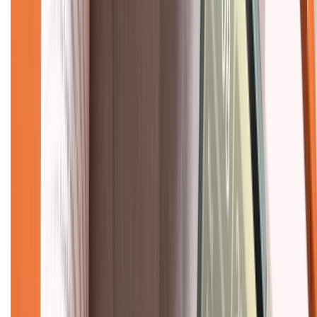
Bảo hành mở rộng
Chính sách dùng sản phẩm 7 ngày miễn phí
Chính sách đổi trả
Chính sách bảo hành
Chính sách bảo mật thông tin
Chính sách kiểm hàng
TỔNG ĐÀI HỖ TRỢ
Tư vấn mua hàng (miễn phí):
1800.6229
(08h30 - 21h30)
Khiếu nại - Góp ý:
088.99999.33
(09h00 - 18h00)
Trung tâm bảo hành: