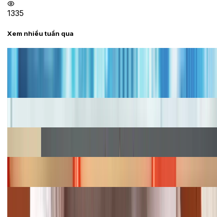
1335
Xem nhiều tuần qua
Tư vấn
Bảng giá iPhone cũ mới nhất trong tháng 8 năm
2026, giá siêu hấp dẫn
Cập nhật bảng giá iPhone năm 2026: Giá tốt, ưu đãi
hấp dẫn
Cập nhật bảng giá Galaxy S23 (Plus, Ultra) cũ, mới
năm 2026
Bảng giá iPhone 15 cập nhật mới nhất tháng
08/2026
Cập nhật bảng giá điện thoại Samsung tháng 8:
Giảm đến 15.49 triệu