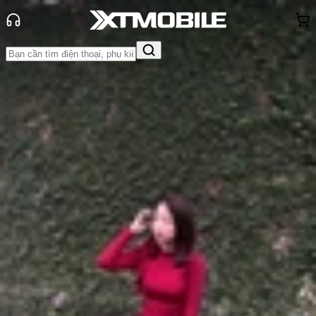
Trang chủ
Tin tức
Tư vấn
Tin Mới
Đánh Giá - Trên Tay
So Sánh
Tư vấn
Khuyến
mãi
Thủ thuật
Hỏi đáp
App - Game
Thông báo
Khách
hàng - Sự kiện
Top điện thoại camera 200MP
đáng chú ý nhất năm 2026
Anh Thư
Ngày đăng:
26/01/2026
Cập nhật:
26/01/2026