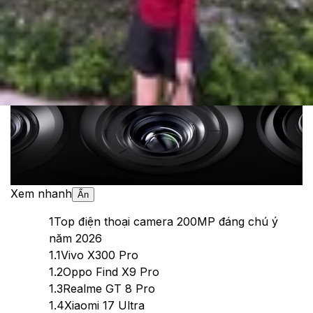
Theo dõi XTMobile trên
Xem nhanh
Ẩn
1
Top điện thoại camera 200MP đáng chú ý
năm 2026
1.1
Vivo X300 Pro
1.2
Oppo Find X9 Pro
1.3
Realme GT 8 Pro
1.4
Xiaomi 17 Ultra