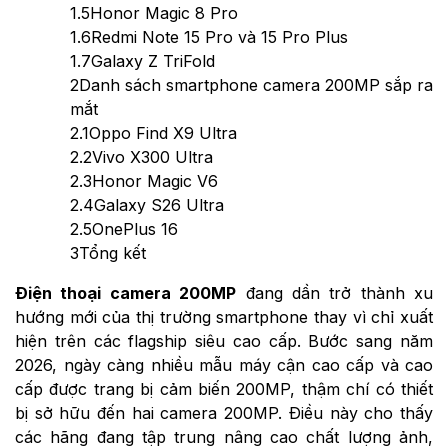
1.5
Honor Magic 8 Pro
1.6
Redmi Note 15 Pro và 15 Pro Plus
1.7
Galaxy Z TriFold
2
Danh sách smartphone camera 200MP sắp ra
mắt
2.1
Oppo Find X9 Ultra
2.2
Vivo X300 Ultra
2.3
Honor Magic V6
2.4
Galaxy S26 Ultra
2.5
OnePlus 16
3
Tổng kết
Điện thoại camera 200MP
đang dần trở thành xu
hướng mới của thị trường smartphone thay vì chỉ xuất
hiện trên các flagship siêu cao cấp. Bước sang năm
2026, ngày càng nhiều mẫu máy cận cao cấp và cao
cấp được trang bị cảm biến 200MP, thậm chí có thiết
bị sở hữu đến hai camera 200MP. Điều này cho thấy
các hãng đang tập trung nâng cao chất lượng ảnh,