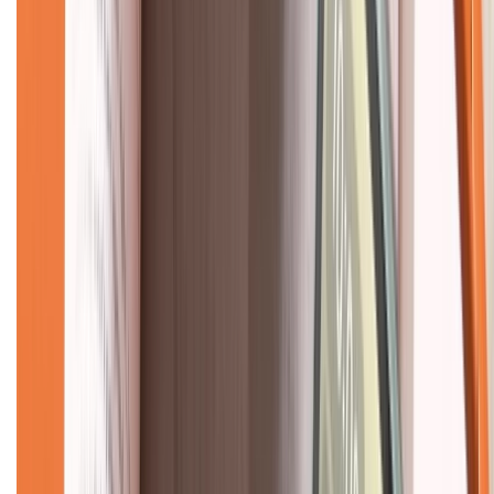
Liên hệ hợp tác
Hệ thống cửa hàng bán lẻ
Về trang chủ
Hỗ trợ khách hàng
Mua hàng trả góp
Mua hàng online
Dịch vụ bảo hành mở rộng
Hình thức thanh toán
Tra cứu bảo hành
Tra cứu điểm XTMember
Hướng dẫn mua hàng trả góp
Dịch vụ bán hàng B2B
Chính sách