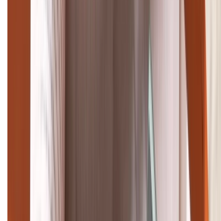
TỔNG ĐÀI HỖ TRỢ
(08H30 - 21H30)
Tư vấn mua hàng (miễn phí):
1800.6229
Khiếu nại - Góp ý:
088.99999.33
Bán hàng doanh nghiệp B2B:
088.99999.22
HỖ TRỢ THANH TOÁN