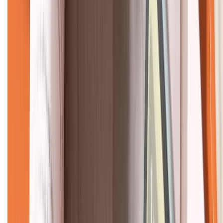
CHỨNG NHẬN
Về chúng tôi
Giới thiệu về XTMobile