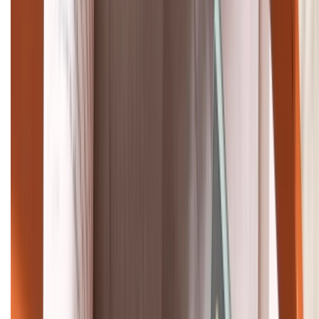
Khiếu nại - Góp ý:
088.99999.33
Bán hàng doanh nghiệp B2B:
088.99999.22
HỖ TRỢ THANH TOÁN