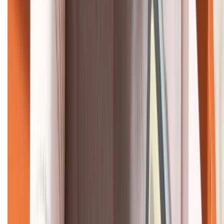
KẾT NỐI VỚI CHÚNG TÔI
CHỨNG NHẬN