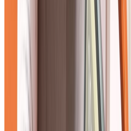
Về chúng tôi
Giới thiệu về XTMobile
Liên hệ hợp tác
Hệ thống cửa hàng bán lẻ
Về trang chủ
Hỗ trợ khách hàng
Mua hàng trả góp