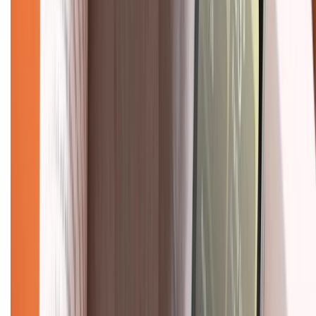
Về chúng tôi
Giới thiệu về XTMobile
Liên hệ hợp tác
Hệ thống cửa hàng bán lẻ
Về trang chủ
Hỗ trợ khách hàng
Mua hàng trả góp
Mua hàng online
Dịch vụ bảo hành mở rộng
Hình thức thanh toán
Tra cứu bảo hành
Tra cứu điểm XTMember
Hướng dẫn mua hàng trả góp