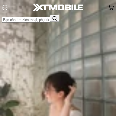
Trang chủ
Tin tức
App - Game
Tin Mới
Đánh Giá - Trên Tay
So Sánh
Tư vấn
Khuyến
mãi
Thủ thuật
Hỏi đáp
App - Game
Thông báo
Khách
hàng - Sự kiện
Gợi ý 10+ địa điểm đi chơi Trung
Thu hot nhất hiện nay
Triệu Vy
Ngày đăng:
06/08/2024
Cập nhật:
06/08/2024