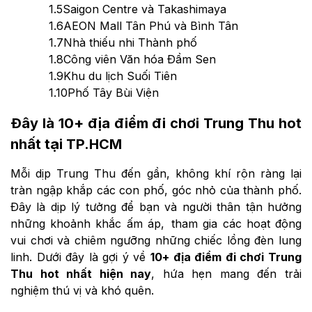
1.5
Saigon Centre và Takashimaya
1.6
AEON Mall Tân Phú và Bình Tân
1.7
Nhà thiếu nhi Thành phố
1.8
Công viên Văn hóa Đầm Sen
1.9
Khu du lịch Suối Tiên
1.10
Phố Tây Bùi Viện
Đây là 10+ địa điểm đi chơi Trung Thu hot
nhất tại TP.HCM
Mỗi dịp Trung Thu đến gần, không khí rộn ràng lại
tràn ngập khắp các con phố, góc nhỏ của thành phố.
Đây là dịp lý tưởng để bạn và người thân tận hưởng
những khoảnh khắc ấm áp, tham gia các hoạt động
vui chơi và chiêm ngưỡng những chiếc lồng đèn lung
linh. Dưới đây là gợi ý về
10+ địa điểm đi chơi Trung
Thu hot nhất hiện nay
, hứa hẹn mang đến trải
nghiệm thú vị và khó quên.