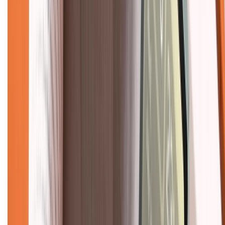
Chính sách kiểm hàng
TỔNG ĐÀI HỖ TRỢ
Tư vấn mua hàng (miễn phí):
1800.6229
(08h30 - 21h30)
Khiếu nại - Góp ý:
088.99999.33
(09h00 - 18h00)
Trung tâm bảo hành:
028.710.89898
(08h30 - 21h00)
KẾT NỐI VỚI CHÚNG TÔI