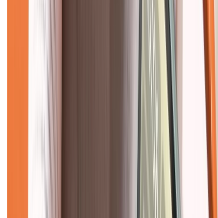
Mua hàng online
Dịch vụ bảo hành mở rộng
Hình thức thanh toán
Tra cứu bảo hành
Tra cứu điểm XTMember
Hướng dẫn mua hàng trả góp
Dịch vụ bán hàng B2B
Chính sách
Bảo hành mở rộng
Chính sách dùng sản phẩm 7 ngày miễn phí
Chính sách đổi trả
Chính sách bảo hành
Chính sách bảo mật thông tin