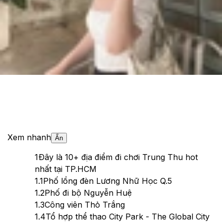
Theo dõi XTMobile trên
Xem nhanh
Ẩn
1
Đây là 10+ địa điểm đi chơi Trung Thu hot
nhất tại TP.HCM
1.1
Phố lồng đèn Lương Nhữ Học Q.5
1.2
Phố đi bộ Nguyễn Huệ
1.3
Công viên Thỏ Trắng
1.4
Tổ hợp thể thao City Park - The Global City