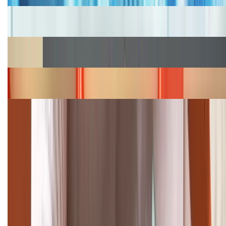
Cập nhật bảng giá iPhone năm 2026: Giá tốt, ưu đãi
hấp dẫn
Cập nhật bảng giá Galaxy S23 (Plus, Ultra) cũ, mới
năm 2026
Bảng giá iPhone 15 cập nhật mới nhất tháng
08/2026
Cập nhật bảng giá điện thoại Samsung tháng 8:
Giảm đến 15.49 triệu
TỔNG ĐÀI HỖ TRỢ
(08H30 - 21H30)
Tư vấn mua hàng (miễn phí):
1800.6229