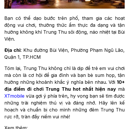
Bạn có thể dạo bước trên phố, tham gia các hoạt
động vui chơi, thưởng thức ẩm thực đa dạng và tận
hưởng không khí Trung Thu sôi động, náo nhiệt tại Bùi
Viện.
Địa chỉ
: Khu đường Bùi Viện, Phường Phạm Ngũ Lão,
Quận 1, TP.HCM
Tóm lại, Trung Thu không chỉ là dịp để trẻ em vui chơi
mà còn là cơ hội để gia đình và bạn bè sum họp, tận
hưởng những khoảnh khắc ý nghĩa bên nhau. Với
10+
địa điểm đi chơi Trung Thu hot nhất hiện nay
mà
XTmobile
vừa gợi ý phía trên
,
hy vọng bạn sẽ tìm được
những trải nghiệm thú vị và đáng nhớ. Hãy lên kế
hoạch và chuẩn bị cho mình những đêm Trung Thu
rực rỡ, tràn đầy niềm vui nhé!
Xem thêm: