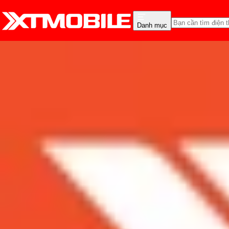
Danh mục
Trang chủ
Tin tức
Tư vấn
Tin Mới
Đánh Giá - Trên Tay
So Sánh
Tư vấn
Khuy
Deal hot cuối tuần: Gal
kẻo lỡ!
Admin
Ngày đăng:
04/08/2023
Cập nhật:
24/05/2026