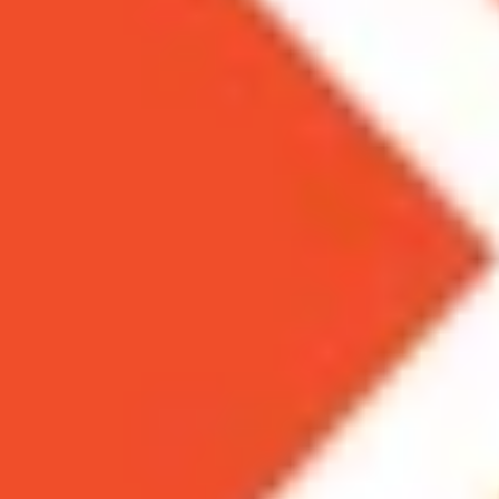
Theo dõi XTMobile trên