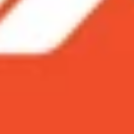
ơ hội sắm Galaxy Z series với mức giá cực hời chỉ từ 13,89
iảm đến 12 triệu đồng + Trả góp 0%, giá chỉ còn 13.89 tr
 Giảm đến 14,6 triệu đồng + Trả góp 0%, giá chỉ còn 26.2
 cơ hội sắm Galaxy Z series với mức giá cực h
ác anh em chơi hệ
Samsung
đây. Bạn đang cần tìm một c
ha. Đặc biệt, đây chính là thời điểm vàng để bạn sở hữu n
g bỏ lỡ cơ hội này, nhanh tay sắm ngay Galaxy Z series để 
 đến 12 triệu đồng + Trả góp 0%, giá chỉ còn 13.89
 cực kỳ trendy với thiết kế hộp phấn nhỏ gọn. Màn hình c