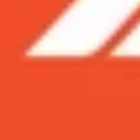
Xem nhanh
Ẩn
1
Fans cứng nhà Samsung sao có thể bỏ lỡ c
1.1
Samsung Galaxy Z Flip 4 (8GB|256GB): G
1.2
Samsung Galaxy Z Fold 4 (12GB|256GB):
Fans cứng nhà Samsung sao có thể bỏ lỡ
Tháng mới, XTmobile tung deal cực ngon cho c
các siêu phẩm Galaxy Z series của nhà Samsung n
mức giá rẻ hủy diệt chỉ từ 13,89 triệu đồng. Đừn
Samsung Galaxy Z Flip 4 (8GB|256GB): Giảm
Samsung Galaxy Z Flip 4 256GB sở hữu ngoại hình