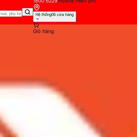
1800 6229
Hotline miễn phí
Hệ thống
06 cửa hàng
Giỏ hàng
ến mãi
Thủ thuật
Hỏi đáp
App - Game
Thông báo
Khách hàng 
axy Z series giảm cực sốc đến