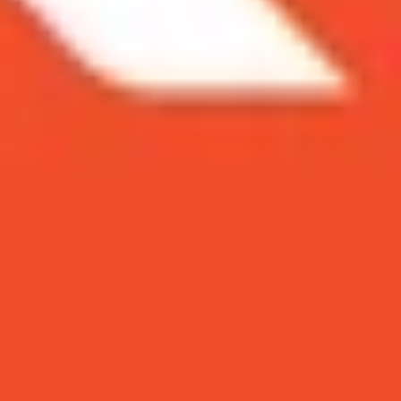
 triệu đồng dưới đây !!!
iệu đồng
9 triệu đồng
ời chỉ từ 13,89 triệu đồng dưới đây !!!
hiếc
điện thoại
sang, xịn, mịn thì đừng nên bỏ qua
gay một chiếc điện thoại gập Galaxy Z series với
hưởng deal hời đến 16 triệu đồng này nhé!
 triệu đồng
hính của thiết bị được trang bị tấm nền Dynamic