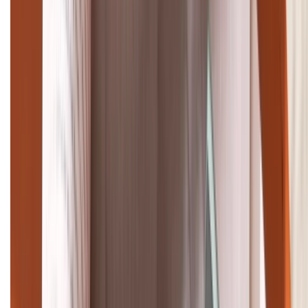
(08H30 - 21H30)
Tư vấn mua hàng (miễn phí):
1800.6229
Khiếu nại - Góp ý:
088.99999.33
Bán hàng doanh nghiệp B2B:
088.99999.22
HỖ TRỢ THANH TOÁN