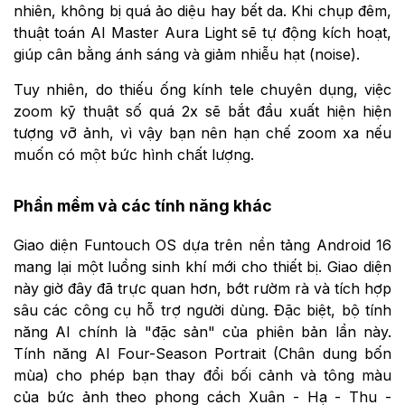
nhiên, không bị quá ảo diệu hay bết da. Khi chụp đêm,
thuật toán AI Master Aura Light sẽ tự động kích hoạt,
giúp cân bằng ánh sáng và giảm nhiễu hạt (noise).
Tuy nhiên, do thiếu ống kính tele chuyên dụng, việc
zoom kỹ thuật số quá 2x sẽ bắt đầu xuất hiện hiện
tượng vỡ ảnh, vì vậy bạn nên hạn chế zoom xa nếu
muốn có một bức hình chất lượng.
Phần mềm và các tính năng khác
Giao diện Funtouch OS dựa trên nền tảng Android 16
mang lại một luồng sinh khí mới cho thiết bị. Giao diện
này giờ đây đã trực quan hơn, bớt rườm rà và tích hợp
sâu các công cụ hỗ trợ người dùng. Đặc biệt, bộ tính
năng AI chính là "đặc sản" của phiên bản lần này.
Tính năng AI Four-Season Portrait (Chân dung bốn
mùa) cho phép bạn thay đổi bối cảnh và tông màu
của bức ảnh theo phong cách Xuân - Hạ - Thu -