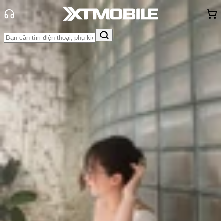
Trang chủ
Tin tức
Đánh Giá - Trên Tay
Tin Mới
Đánh Giá - Trên Tay
So Sánh
Tư vấn
Khuyến
mãi
Thủ thuật
Hỏi đáp
App - Game
Thông báo
Khách
hàng - Sự kiện
Đánh giá Vivo V60 Lite 5G:
Smartphone tầm trung với ‘AI bốn
mùa’
Triệu Vy
Ngày đăng:
16/03/2026