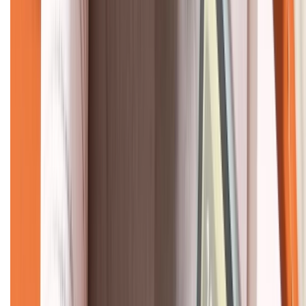
CHỨNG NHẬN
Về chúng tôi
Giới thiệu về XTMobile
Liên hệ hợp tác