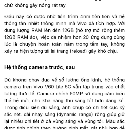
chứ không gây nóng rát tay.
Điều này có được nhờ tiến trình 4nm tiên tiến và hệ
thống tản nhiệt thông minh mà Vivo đã tích hợp. Với
dung lượng RAM lên đến 12GB (hỗ trợ mở rộng thêm
12GB RAM ảo), việc đa nhiệm hơn 20 ứng dụng cùng
lúc là chuyện hoàn toàn nằm trong tầm tay, không
xảy ra hiện tượng tải lại trang (reload) gây khó chịu.
Hệ thống camera trước, sau
Dù không chạy đua về số lượng ống kính, hệ thống
camera trên Vivo V60 Lite 5G vẫn tập trung vào chất
lượng thực tế. Camera chính 50MP sử dụng cảm biến
thế hệ mới, cho khả năng thu sáng tốt hơn đáng kể.
Trong điều kiện đủ sáng, ảnh chụp có chi tiết cực kỳ
sắc nét, dải nhạy sáng (dynamic range) rộng giúp giữ
lại nhiều chi tiết ở cả vùng sáng và vùng tối. Màu sắc
được tinh chỉnh theo hướng nịnh mắt, rất phù hợp để