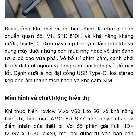
Điểm cộng lớn nhất về độ bền chính là chứng nhận
chuẩn quân đội MIL-STD-810H và khả năng kháng
nước, bụi IP65. Điều này giúp bạn yên tâm hơn khi sử
dụng máy dưới những cơn mưa nhẹ hoặc vô tình đánh
rơi ở độ cao vừa phải. Về bố trí phím bấm, cạnh phải
là nơi đặt nút nguồn và tăng giảm âm lượng với độ nảy
tốt. Cạnh dưới là nơi đặt cổng USB Type-C, loa stereo
kép cho âm thanh tách bạch và khe cắm SIM.
Màn hình và chất lượng hiển thị
Khi thực hiện review Vivo V60 Lite 5G về khả năng
hiển thị, tấm nền AMOLED 6.77 inch chắc chắn là
điểm nhấn của thiết bị. Với độ phân giải Full HD+
(2.392 x 1.080 pixel), mọi nội dung từ văn bản đến