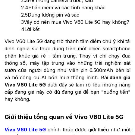
2.3
Hệ thống camera trước, sau
2.4
Phần mềm và các tính năng khác
2.5
Dung lượng pin và sạc
3
Vậy có nên mua Vivo V60 Lite 5G hay không?
4
Lời kết
Vivo V60 Lite 5G đang trở thành tâm điểm chú ý khi tái
định nghĩa sự thực dụng trên một chiếc smartphone
phân khúc giá rẻ - tầm trung. Thay vì chỉ chạy đua
thông số, máy tập trung vào những trải nghiệm sát
sườn của người dùng như viên pin 6.500mAh bền bỉ
và bộ công cụ AI bốn mùa thông minh. Bài
đánh giá
Vivo V60 Lite 5G
dưới đây sẽ làm rõ liệu những nâng
cấp đáng giá này có đủ đáng giá để bạn "xuống tiền"
hay không.
Giới thiệu tổng quan về Vivo V60 Lite 5G
Vivo V60 Lite 5G
chính thức được giới thiệu như một