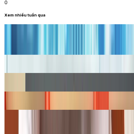
0
Xem nhiều tuần qua
Tư vấn
Bảng giá iPhone cũ mới nhất trong tháng 8 năm
2026, giá siêu hấp dẫn
Cập nhật bảng giá iPhone năm 2026: Giá tốt, ưu đãi
hấp dẫn
Cập nhật bảng giá Galaxy S23 (Plus, Ultra) cũ, mới
năm 2026
Bảng giá iPhone 15 cập nhật mới nhất tháng
08/2026
Cập nhật bảng giá điện thoại Samsung tháng 8:
Giảm đến 15.49 triệu
TỔNG ĐÀI HỖ TRỢ