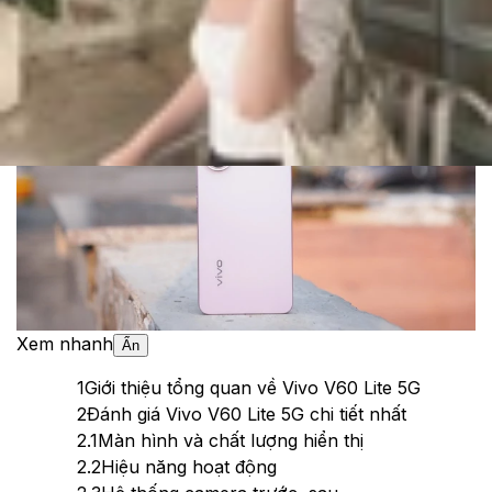
Cập nhật:
16/03/2026
Theo dõi XTMobile trên
Xem nhanh
Ẩn
1
Giới thiệu tổng quan về Vivo V60 Lite 5G
2
Đánh giá Vivo V60 Lite 5G chi tiết nhất
2.1
Màn hình và chất lượng hiển thị
2.2
Hiệu năng hoạt động