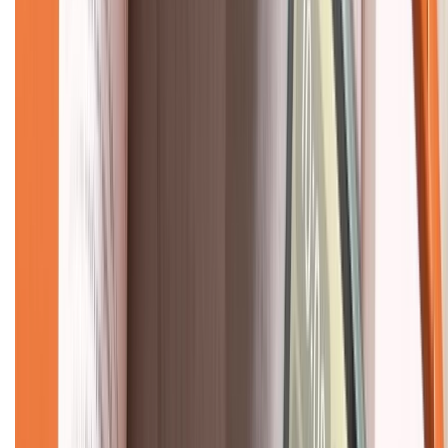
Hệ thống cửa hàng bán lẻ
Về trang chủ
Hỗ trợ khách hàng
Mua hàng trả góp
Mua hàng online
Dịch vụ bảo hành mở rộng
Hình thức thanh toán
Tra cứu bảo hành
Tra cứu điểm XTMember
Hướng dẫn mua hàng trả góp
Dịch vụ bán hàng B2B
Chính sách