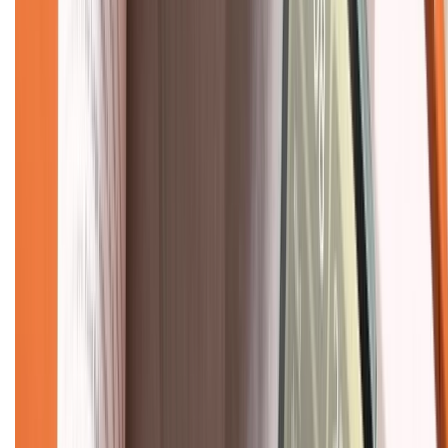
Bảo hành mở rộng
Chính sách dùng sản phẩm 7 ngày miễn phí
Chính sách đổi trả
Chính sách bảo hành
Chính sách bảo mật thông tin
Chính sách kiểm hàng
TỔNG ĐÀI HỖ TRỢ
Tư vấn mua hàng (miễn phí):
1800.6229
(08h30 - 21h30)
Khiếu nại - Góp ý:
088.99999.33
(09h00 - 18h00)
Trung tâm bảo hành: