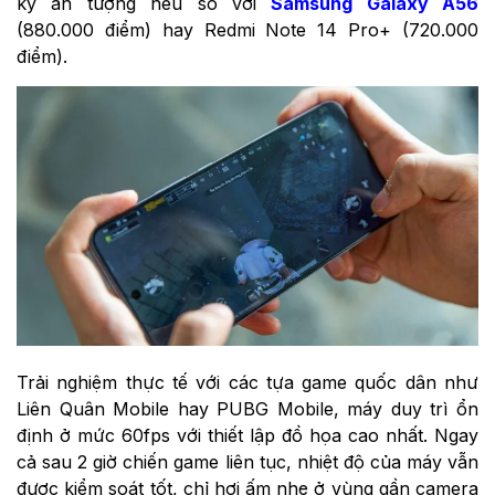
kỳ ấn tượng nếu so với
Samsung Galaxy A56
(880.000 điểm) hay Redmi Note 14 Pro+ (720.000
điểm).
Trải nghiệm thực tế với các tựa game quốc dân như
Liên Quân Mobile hay PUBG Mobile, máy duy trì ổn
định ở mức 60fps với thiết lập đồ họa cao nhất. Ngay
cả sau 2 giờ chiến game liên tục, nhiệt độ của máy vẫn
được kiểm soát tốt, chỉ hơi ấm nhẹ ở vùng gần camera