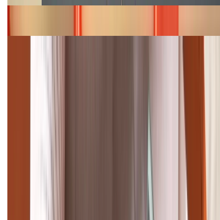
Bảng giá iPhone 15 cập nhật mới nhất tháng
08/2026
Cập nhật bảng giá điện thoại Samsung tháng 8:
Giảm đến 15.49 triệu
TỔNG ĐÀI HỖ TRỢ
(08H30 - 21H30)
Tư vấn mua hàng (miễn phí):
1800.6229
Khiếu nại - Góp ý:
088.99999.33
Bán hàng doanh nghiệp B2B:
088.99999.22