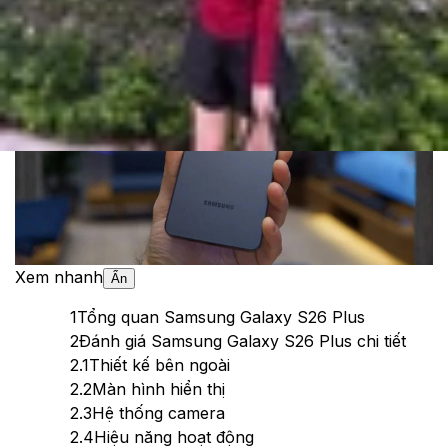
Theo dõi XTMobile trên
Xem nhanh
Ẩn
1
Tổng quan Samsung Galaxy S26 Plus
2
Đánh giá Samsung Galaxy S26 Plus chi tiết
2.1
Thiết kế bên ngoài
2.2
Màn hình hiển thị
2.3
Hệ thống camera
2.4
Hiệu năng hoạt động