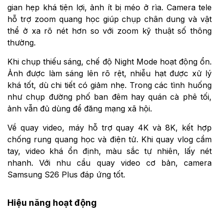
gian hẹp khá tiện lợi, ảnh ít bị méo ở rìa. Camera tele
hỗ trợ zoom quang học giúp chụp chân dung và vật
thể ở xa rõ nét hơn so với zoom kỹ thuật số thông
thường.
Khi chụp thiếu sáng, chế độ Night Mode hoạt động ổn.
Ảnh được làm sáng lên rõ rệt, nhiễu hạt được xử lý
khá tốt, dù chi tiết có giảm nhẹ. Trong các tình huống
như chụp đường phố ban đêm hay quán cà phê tối,
ảnh vẫn đủ dùng để đăng mạng xã hội.
Về quay video, máy hỗ trợ quay 4K và 8K, kết hợp
chống rung quang học và điện tử. Khi quay vlog cầm
tay, video khá ổn định, màu sắc tự nhiên, lấy nét
nhanh. Với nhu cầu quay video cơ bản, camera
Samsung S26 Plus đáp ứng tốt.
Hiệu năng hoạt động