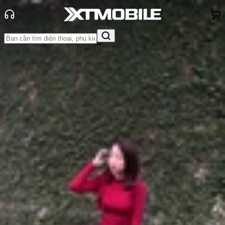
Trang chủ
Tin tức
Đánh Giá - Trên Tay
Tin Mới
Đánh Giá - Trên Tay
So Sánh
Tư vấn
Khuyến
mãi
Thủ thuật
Hỏi đáp
App - Game
Thông báo
Khách
hàng - Sự kiện
Đánh giá Samsung Galaxy S26
Plus: Có đáng bỏ tiền hay không?
Anh Thư
Ngày đăng:
02/03/2026
Cập nhật:
11/07/2026