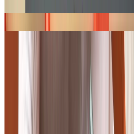
năm 2026
Bảng giá iPhone 15 cập nhật mới nhất tháng
08/2026
Cập nhật bảng giá điện thoại Samsung tháng 8:
Giảm đến 15.49 triệu
TỔNG ĐÀI HỖ TRỢ
(08H30 - 21H30)
Tư vấn mua hàng (miễn phí):
1800.6229
Khiếu nại - Góp ý:
088.99999.33
Bán hàng doanh nghiệp B2B: