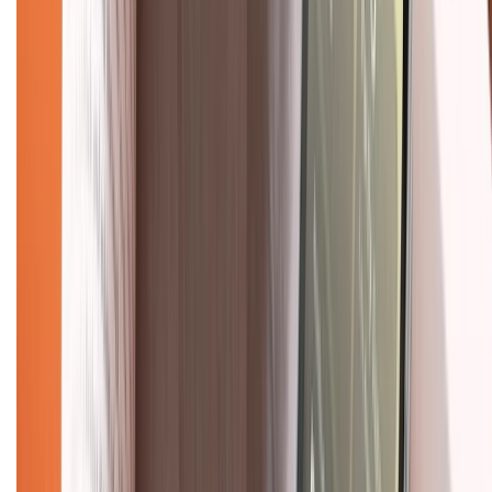
Hệ thống cửa hàng bán lẻ
Về trang chủ
Hỗ trợ khách hàng
Mua hàng trả góp
Mua hàng online
Dịch vụ bảo hành mở rộng
Hình thức thanh toán
Tra cứu bảo hành
Tra cứu điểm XTMember
Hướng dẫn mua hàng trả góp
Dịch vụ bán hàng B2B
Chính sách