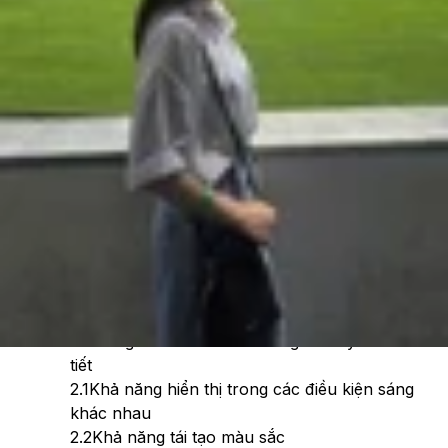
Theo dõi XTMobile trên
Xem nhanh
Ẩn
1
Thông số màn hình Samsung Galaxy S24
2
Đánh giá màn hình Samsung Galaxy S24 chi
tiết
2.1
Khả năng hiển thị trong các điều kiện sáng
khác nhau
2.2
Khả năng tái tạo màu sắc