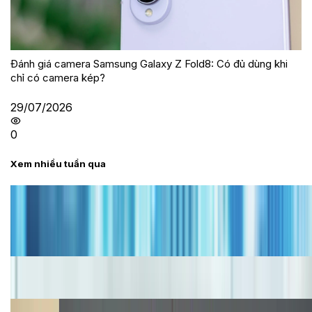
Đánh giá camera Samsung Galaxy Z Fold8: Có đủ dùng khi
chỉ có camera kép?
29/07/2026
0
Xem nhiều tuần qua
Tư vấn
Bảng giá iPhone cũ mới nhất trong tháng 8 năm
2026, giá siêu hấp dẫn
Cập nhật bảng giá iPhone năm 2026: Giá tốt, ưu đãi
hấp dẫn
Cập nhật bảng giá Galaxy S23 (Plus, Ultra) cũ, mới