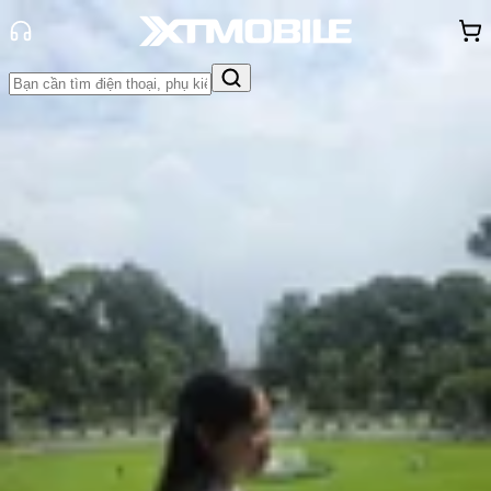
Trang chủ
Tin tức
Đánh Giá - Trên Tay
Tin Mới
Đánh Giá - Trên Tay
So Sánh
Tư vấn
Khuyến
mãi
Thủ thuật
Hỏi đáp
App - Game
Thông báo
Khách
hàng - Sự kiện
Đánh giá màn hình Samsung Galaxy
S24: Có thực sự tốt như bạn nghĩ?
Hồng Huệ
Ngày đăng:
19/01/2026
Cập nhật:
19/01/2026