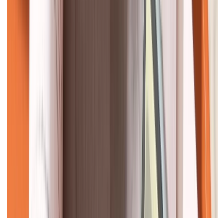
KẾT NỐI VỚI CHÚNG TÔI
CHỨNG NHẬN