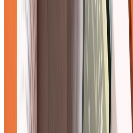
Tư vấn mua hàng (miễn phí):
1800.6229
(08h30 - 21h30)
Khiếu nại - Góp ý:
088.99999.33
(09h00 - 18h00)
Trung tâm bảo hành:
028.710.89898
(08h30 - 21h00)
KẾT NỐI VỚI CHÚNG TÔI
Về chúng tôi
Giới thiệu về XTMobile
Liên hệ hợp tác