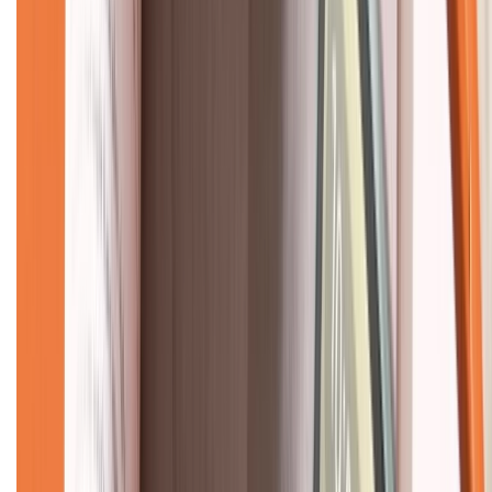
Về chúng tôi
Giới thiệu về XTMobile
Liên hệ hợp tác
Hệ thống cửa hàng bán lẻ
Về trang chủ
Hỗ trợ khách hàng
Mua hàng trả góp
Mua hàng online
Dịch vụ bảo hành mở rộng
Hình thức thanh toán