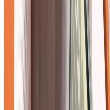
Tra cứu bảo hành
Tra cứu điểm XTMember
Hướng dẫn mua hàng trả góp
Dịch vụ bán hàng B2B
Chính sách
Bảo hành mở rộng
Chính sách dùng sản phẩm 7 ngày miễn phí
Chính sách đổi trả
Chính sách bảo hành
Chính sách bảo mật thông tin
Chính sách kiểm hàng
TỔNG ĐÀI HỖ TRỢ