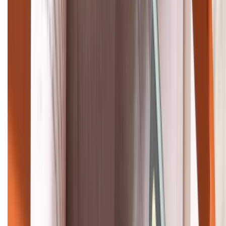
Bán hàng doanh nghiệp B2B:
088.99999.22
HỖ TRỢ THANH TOÁN