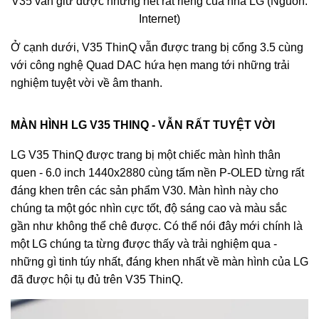
V35 vẫn giữ được những nét rất riêng của nhà LG (Nguồn:
Internet)
Ở cạnh dưới, V35 ThinQ vẫn được trang bị cổng 3.5 cùng
với công nghệ Quad DAC hứa hẹn mang tới những trải
nghiệm tuyệt vời về âm thanh.
MÀN HÌNH LG V35 THINQ - VẪN RẤT TUYỆT VỜI
LG V35 ThinQ được trang bị một chiếc màn hình thân
quen - 6.0 inch 1440x2880 cùng tấm nền P-OLED từng rất
đáng khen trên các sản phẩm V30. Màn hình này cho
chúng ta một góc nhìn cực tốt, độ sáng cao và màu sắc
gần như không thể chê được. Có thể nói đây mới chính là
một LG chúng ta từng được thấy và trải nghiệm qua -
những gì tinh túy nhất, đáng khen nhất về màn hình của LG
đã được hội tụ đủ trên V35 ThinQ.