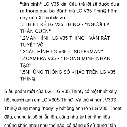
"tân binh" LG V35 kia. Câu trả lời sẽ được đưa
ra thông qua bài đánh giá LG V35 ThinQ hôm
nay của XTmobile.vn.
1.1
THIẾT KẾ LG V35 THINQ - "NGƯỜI LẠ
THÂN QUEN"
1.2
MÀN HÌNH LG V35 THINQ - VẪN RẤT
TUYỆT VỜI
1.3
CẤU HÌNH LG V35 - "SUPERMAN"
1.4
CAMERA V35 - "THÔNG MINH NHÂN
TẠO"
1.5
NHỮNG THÔNG SỐ KHÁC TRÊN LG V35
THINQ
Siêu phẩm mới của LG - LG V35 ThinQ có một thiết kế y
hệt người anh em LG V30S ThinQ. Và thú vị hơn, V30S
ThinQ cũng mang "body" y hệt ông anh lớn LG V30. Thoạt
đầu, chúng ta sẽ bị lẫn lộn, cũng như tự hỏi rằng liệu
chúng khác nhau như thế nào, có đáng để sử dụng "tân