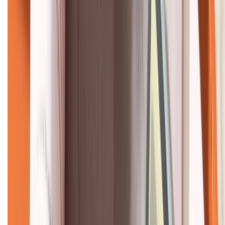
KẾT NỐI VỚI CHÚNG TÔI
CHỨNG NHẬN