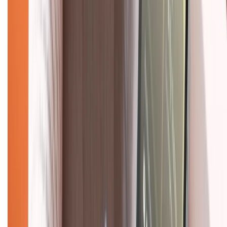
Liên hệ hợp tác
Hệ thống cửa hàng bán lẻ
Về trang chủ
Hỗ trợ khách hàng
Mua hàng trả góp
Mua hàng online
Dịch vụ bảo hành mở rộng
Hình thức thanh toán
Tra cứu bảo hành
Tra cứu điểm XTMember
Hướng dẫn mua hàng trả góp
Dịch vụ bán hàng B2B