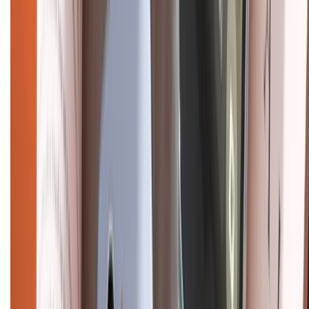
Pro
iPhone 17
iPhone 16
iPhone 16 Pro Max
iPhone 15
Pro Max
iPhone 15
Điện thoại Samsung
Samsung S26
Ultra
Samsung S26
Samsung S25
iPhone cũ
iPhone 17
cũ
iPhone 16 cũ
iPhone 16 Pro Max cũ
Copyright @2012 HỘ KINH DOANH CỬA HÀNG ĐIỆN THOẠI DI ĐỘNG
XTMOBILE. Số GPKD: 41A8052143 – Cấp ngày 11/05/2023. Địa chỉ: 50
Trần Quang Khải, Phường Tân Định, Quận 1, TP.HCM. Điện thoại:
1800.6229 (Miễn Phí)
Email: xtmobile.sg@gmail.com. Chịu trách nhiệm nội dung: Lê Xuân
Hoà