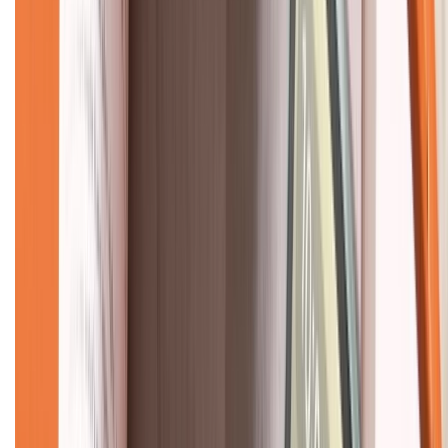
Về chúng tôi
Giới thiệu về XTMobile
Liên hệ hợp tác
Hệ thống cửa hàng bán lẻ
Về trang chủ
Hỗ trợ khách hàng
Mua hàng trả góp
Mua hàng online
Dịch vụ bảo hành mở rộng