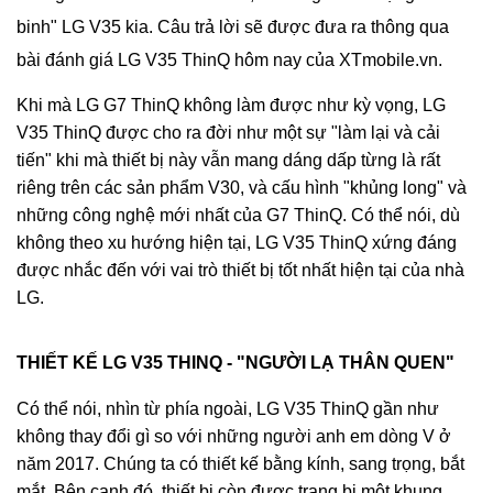
binh" LG V35 kia. Câu trả lời sẽ được đưa ra thông qua
bài đánh giá LG V35 ThinQ hôm nay của XTmobile.vn.
Khi mà LG G7 ThinQ không làm được như kỳ vọng, LG
V35 ThinQ được cho ra đời như một sự "làm lại và cải
tiến" khi mà thiết bị này vẫn mang dáng dấp từng là rất
riêng trên các sản phẩm V30, và cấu hình "khủng long" và
những công nghệ mới nhất của G7 ThinQ. Có thể nói, dù
không theo xu hướng hiện tại, LG V35 ThinQ xứng đáng
được nhắc đến với vai trò thiết bị tốt nhất hiện tại của nhà
LG.
THIẾT KẾ LG V35 THINQ - "NGƯỜI LẠ THÂN QUEN"
Có thể nói, nhìn từ phía ngoài, LG V35 ThinQ gần như
không thay đổi gì so với những người anh em dòng V ở
năm 2017. Chúng ta có thiết kế bằng kính, sang trọng, bắt
mắt. Bên cạnh đó, thiết bị còn được trang bị một khung