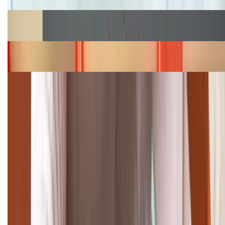
Cập nhật bảng giá Galaxy S23 (Plus, Ultra) cũ, mới
năm 2026
Bảng giá iPhone 15 cập nhật mới nhất tháng
08/2026
Cập nhật bảng giá điện thoại Samsung tháng 8:
Giảm đến 15.49 triệu
TỔNG ĐÀI HỖ TRỢ
(08H30 - 21H30)
Tư vấn mua hàng (miễn phí):
1800.6229
Khiếu nại - Góp ý:
088.99999.33