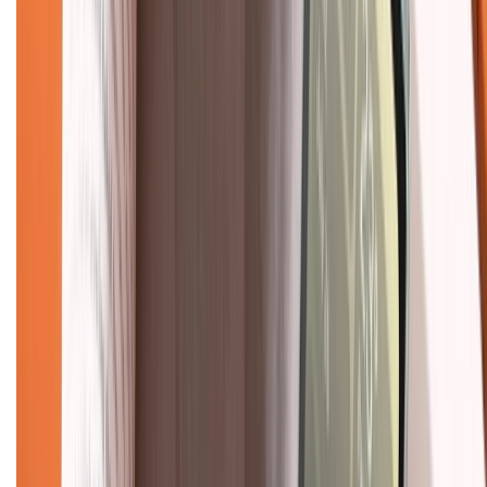
TỔNG ĐÀI HỖ TRỢ
Tư vấn mua hàng (miễn phí):
1800.6229
(08h30 - 21h30)
Khiếu nại - Góp ý:
088.99999.33
(09h00 - 18h00)
Trung tâm bảo hành:
028.710.89898
(08h30 - 21h00)
KẾT NỐI VỚI CHÚNG TÔI
Về chúng tôi
Giới thiệu về XTMobile