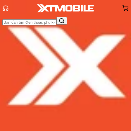
Trang chủ
Tin tức
Đánh Giá - Trên Tay
Tin Mới
Đánh Giá - Trên Tay
So Sánh
Tư vấn
Khuyến
mãi
Thủ thuật
Hỏi đáp
App - Game
Thông báo
Khách
hàng - Sự kiện
Đánh giá LG V35 ThinQ xách
tay:'Superman' đến từ LG
Admin
Ngày đăng:
04/06/2018
Cập nhật:
04/06/2018