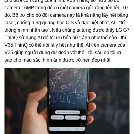
cho đứa con cưng của mình. V35 ThinQ sở hữu bộ đôi
camera 16MP trong đó có một camera góc rộng lên tới 107
độ. Bổ trợ cho bộ đôi camera này là khả năng lấy nét bằng
laser, chống rung quang học OIS và đặc biệt nhất, AI - "trí
thông minh nhân tạo". Nếu chúng ta từng được thấy LG G7
ThinQ sử dụng AI để tối ưu hóa bức ảnh như thế nào - thì
V35 ThinQ có thể nói là y hệt như thế. AI trên camera của
V35 giúp người dùng dự đoán vật thể - rồi sau đó tối ưu
sao cho màu sắc, hình ảnh được trở nên đẹp nhất.