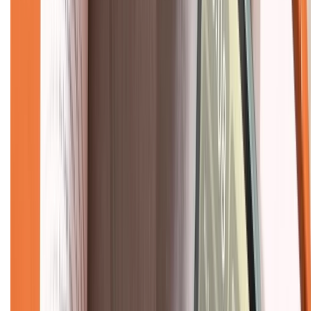
Hình thức thanh toán
Tra cứu bảo hành
Tra cứu điểm XTMember
Hướng dẫn mua hàng trả góp
Dịch vụ bán hàng B2B
Chính sách
Bảo hành mở rộng
Chính sách dùng sản phẩm 7 ngày miễn phí
Chính sách đổi trả
Chính sách bảo hành
Chính sách bảo mật thông tin
Chính sách kiểm hàng