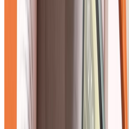
Liên hệ hợp tác
Hệ thống cửa hàng bán lẻ
Về trang chủ
Hỗ trợ khách hàng
Mua hàng trả góp
Mua hàng online
Dịch vụ bảo hành mở rộng
Hình thức thanh toán
Tra cứu bảo hành
Tra cứu điểm XTMember
Hướng dẫn mua hàng trả góp
Dịch vụ bán hàng B2B
Chính sách