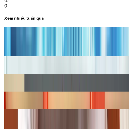
0
Xem nhiều tuần qua
Tư vấn
Bảng giá iPhone cũ mới nhất trong tháng 8 năm
2026, giá siêu hấp dẫn
Cập nhật bảng giá iPhone năm 2026: Giá tốt, ưu đãi
hấp dẫn
Cập nhật bảng giá Galaxy S23 (Plus, Ultra) cũ, mới
năm 2026
Bảng giá iPhone 15 cập nhật mới nhất tháng
08/2026
Cập nhật bảng giá điện thoại Samsung tháng 8:
Giảm đến 15.49 triệu