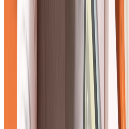
CHỨNG NHẬN
Về chúng tôi
Giới thiệu về XTMobile