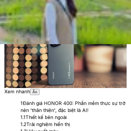
Cập nhật:
25/05/2025
Theo dõi XTMobile trên
Xem nhanh
Ẩn
1
Đánh giá HONOR 400: Phần mềm thực sự trở
nên 'thân thiện', đặc biệt là AI!
1.1
Thiết kế bên ngoài
1.2
Trải nghiệm hiển thị