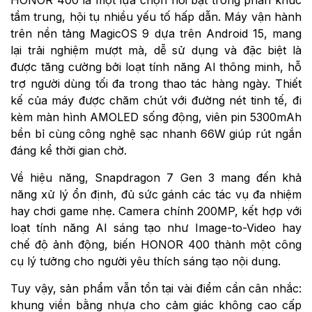
tầm trung, hội tụ nhiều yếu tố hấp dẫn. Máy vận hành
trên nền tảng MagicOS 9 dựa trên Android 15, mang
lại trải nghiệm mượt mà, dễ sử dụng và đặc biệt là
được tăng cường bởi loạt tính năng AI thông minh, hỗ
trợ người dùng tối đa trong thao tác hàng ngày. Thiết
kế của máy được chăm chút với đường nét tinh tế, đi
kèm màn hình AMOLED sống động, viên pin 5300mAh
bền bỉ cùng công nghệ sạc nhanh 66W giúp rút ngắn
đáng kể thời gian chờ.
Về hiệu năng, Snapdragon 7 Gen 3 mang đến khả
năng xử lý ổn định, đủ sức gánh các tác vụ đa nhiệm
hay chơi game nhẹ. Camera chính 200MP, kết hợp với
loạt tính năng AI sáng tạo như Image-to-Video hay
chế độ ảnh động, biến HONOR 400 thành một công
cụ lý tưởng cho người yêu thích sáng tạo nội dung.
Tuy vậy, sản phẩm vẫn tồn tại vài điểm cần cân nhắc:
khung viền bằng nhựa cho cảm giác không cao cấp