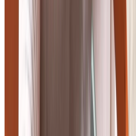
TỔNG ĐÀI HỖ TRỢ
(08H30 - 21H30)
Tư vấn mua hàng (miễn phí):
1800.6229
Khiếu nại - Góp ý:
088.99999.33
Bán hàng doanh nghiệp B2B:
088.99999.22
HỖ TRỢ THANH TOÁN