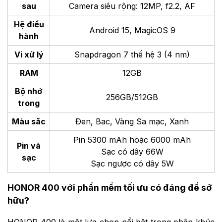
sau
Camera siêu rộng: 12MP, f2.2, AF
Hệ điều
Android 15, MagicOS 9
hành
Vi xử lý
Snapdragon 7 thế hệ 3 (4 nm)
RAM
12GB
Bộ nhớ
256GB/512GB
trong
Màu săc
Đen, Bac, Vàng Sa mạc, Xanh
Pin 5300 mAh hoặc 6000 mAh
Pin và
Sạc có dây 66W
sạc
Sạc ngược có dây 5W
HONOR 400 với phần mềm tối ưu có đáng để sở
hữu?
HONOR 400 là một lựa chọn nổi bật trong phân khúc