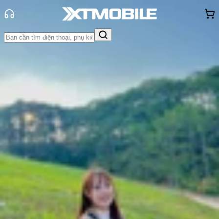
Trang chủ
Tin tức
Đánh Giá - Trên Tay
Tin Mới
Đánh Giá - Trên Tay
So Sánh
Tư vấn
Khuyến
mãi
Thủ thuật
Hỏi đáp
App - Game
Thông báo
Khách
hàng - Sự kiện
Đánh giá HONOR 400: Phần mềm
thực sự trở nên 'thân thiện', đặc
biệt là AI!
Thùy Nguyễn
Ngày đăng:
25/05/2025