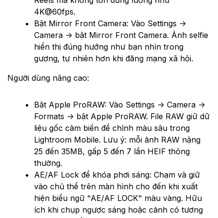
Reels mà không tốn dung lượng như
4K@60fps.
Bật Mirror Front Camera: Vào Settings →
Camera → bật Mirror Front Camera. Ảnh selfie
hiển thị đúng hướng như bạn nhìn trong
gương, tự nhiên hơn khi đăng mạng xã hội.
Người dùng nâng cao:
Bật Apple ProRAW: Vào Settings → Camera →
Formats → bật Apple ProRAW. File RAW giữ dữ
liệu gốc cảm biến để chỉnh màu sâu trong
Lightroom Mobile. Lưu ý: mỗi ảnh RAW nặng
25 đến 35MB, gấp 5 đến 7 lần HEIF thông
thường.
AE/AF Lock để khóa phơi sáng: Chạm và giữ
vào chủ thể trên màn hình cho đến khi xuất
hiện biểu ngữ "AE/AF LOCK" màu vàng. Hữu
ích khi chụp ngược sáng hoặc cảnh có tương