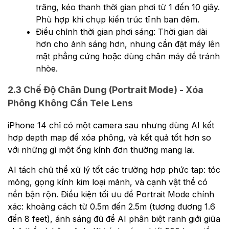
trăng, kéo thanh thời gian phơi từ 1 đến 10 giây.
Phù hợp khi chụp kiến trúc tĩnh ban đêm.
Điều chỉnh thời gian phơi sáng: Thời gian dài
hơn cho ảnh sáng hơn, nhưng cần đặt máy lên
mặt phẳng cứng hoặc dùng chân máy để tránh
nhòe.
2.3 Chế Độ Chân Dung (Portrait Mode) - Xóa
Phông Không Cần Tele Lens
iPhone 14 chỉ có một camera sau nhưng dùng AI kết
hợp depth map để xóa phông, và kết quả tốt hơn so
với những gì một ống kính đơn thường mang lại.
AI tách chủ thể xử lý tốt các trường hợp phức tạp: tóc
mỏng, gọng kính kim loại mảnh, và cạnh vật thể có
nền bận rộn. Điều kiện tối ưu để Portrait Mode chính
xác: khoảng cách từ 0.5m đến 2.5m (tương đương 1.6
đến 8 feet), ánh sáng đủ để AI phân biệt ranh giới giữa