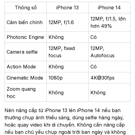
Thông số
iPhone 13
iPhone 14
12MP, f/1.5, lớn
Cảm biến chính
12MP, f/1.6
hơn 49%
Photonic Engine
Không
Có
12MP, fixed
12MP,
Camera selfie
focus
Autofocus
Action Mode
Không
Có
Cinematic Mode
1080p
4K@30fps
Zoom quang
Không
Không
học
Nên nâng cấp từ iPhone 13 lên iPhone 14 nếu bạn
thường chụp ảnh thiếu sáng, dùng selfie hàng ngày,
hoặc quay video khi di chuyển. Không cần nâng cấp
nếu bạn chủ yếu chụp ngoài trời ban ngày và không