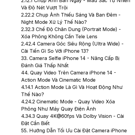
2.1
2.1 Chụp Ảnh Ban Ngày - Màu Sắc Tự Nhiên
Và Độ Nét Vượt Trội
2.2
2.2 Chụp Ảnh Thiếu Sáng Và Ban Đêm -
Night Mode Xử Lý Thế Nào?
2.3
2.3 Chế Độ Chân Dung (Portrait Mode) -
Xóa Phông Không Cần Tele Lens
2.4
2.4 Camera Góc Siêu Rộng (Ultra Wide) -
Cải Tiến Gì So Với iPhone 13?
3
3. Camera Selfie iPhone 14 - Nâng Cấp Bị
Đánh Giá Thấp Nhất
4
4. Quay Video Trên Camera iPhone 14 -
Action Mode Và Cinematic Mode
4.1
4.1 Action Mode Là Gì Và Hoạt Động Như
Thế Nào?
4.2
4.2 Cinematic Mode - Quay Video Xóa
Phông Như Máy Quay Điện Ảnh
4.3
4.3 Quay 4K@60fps Và Dolby Vision - Cài
Đặt Cần Biết
5
5. Hướng Dẫn Tối Ưu Cài Đặt Camera iPhone