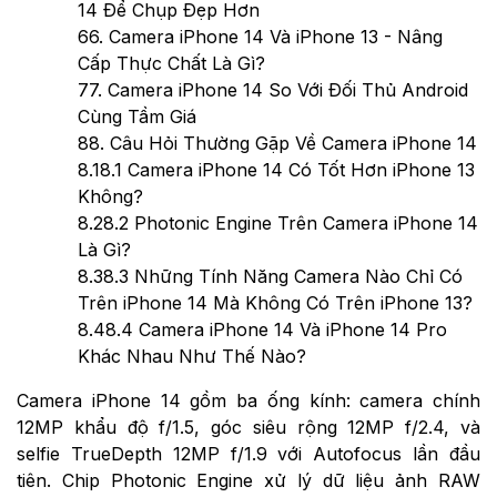
14 Để Chụp Đẹp Hơn
6
6. Camera iPhone 14 Và iPhone 13 - Nâng
Cấp Thực Chất Là Gì?
7
7. Camera iPhone 14 So Với Đối Thủ Android
Cùng Tầm Giá
8
8. Câu Hỏi Thường Gặp Về Camera iPhone 14
8.1
8.1 Camera iPhone 14 Có Tốt Hơn iPhone 13
Không?
8.2
8.2 Photonic Engine Trên Camera iPhone 14
Là Gì?
8.3
8.3 Những Tính Năng Camera Nào Chỉ Có
Trên iPhone 14 Mà Không Có Trên iPhone 13?
8.4
8.4 Camera iPhone 14 Và iPhone 14 Pro
Khác Nhau Như Thế Nào?
Camera iPhone 14 gồm ba ống kính: camera chính
12MP khẩu độ f/1.5, góc siêu rộng 12MP f/2.4, và
selfie TrueDepth 12MP f/1.9 với Autofocus lần đầu
tiên. Chip Photonic Engine xử lý dữ liệu ảnh RAW