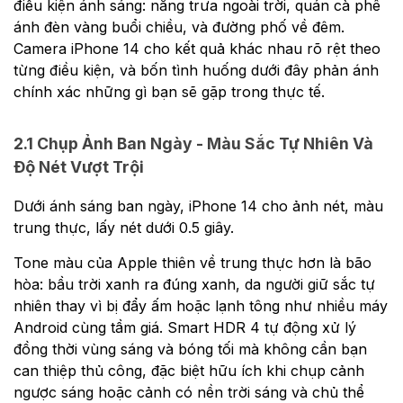
điều kiện ánh sáng: nắng trưa ngoài trời, quán cà phê
ánh đèn vàng buổi chiều, và đường phố về đêm.
Camera iPhone 14 cho kết quả khác nhau rõ rệt theo
từng điều kiện, và bốn tình huống dưới đây phản ánh
chính xác những gì bạn sẽ gặp trong thực tế.
2.1 Chụp Ảnh Ban Ngày - Màu Sắc Tự Nhiên Và
Độ Nét Vượt Trội
Dưới ánh sáng ban ngày, iPhone 14 cho ảnh nét, màu
trung thực, lấy nét dưới 0.5 giây.
Tone màu của Apple thiên về trung thực hơn là bão
hòa: bầu trời xanh ra đúng xanh, da người giữ sắc tự
nhiên thay vì bị đẩy ấm hoặc lạnh tông như nhiều máy
Android cùng tầm giá. Smart HDR 4 tự động xử lý
đồng thời vùng sáng và bóng tối mà không cần bạn
can thiệp thủ công, đặc biệt hữu ích khi chụp cảnh
ngược sáng hoặc cảnh có nền trời sáng và chủ thể