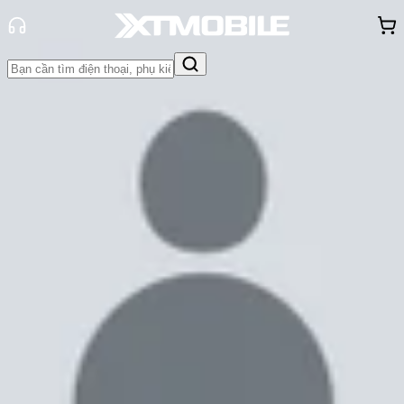
Trang chủ
Tin tức
Đánh Giá - Trên Tay
Tin Mới
Đánh Giá - Trên Tay
So Sánh
Tư vấn
Khuyến
mãi
Thủ thuật
Hỏi đáp
App - Game
Thông báo
Khách
hàng - Sự kiện
Camera iPhone 14: Đánh Giá Chi
Tiết Chất Lượng Ảnh, Video & Các
Tính Năng Nổi Bật
Cam Ngoan
Ngày đăng:
05/06/2026