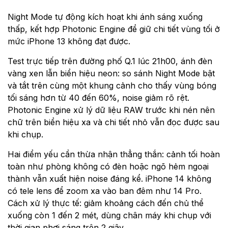
Night Mode tự động kích hoạt khi ánh sáng xuống
thấp, kết hợp Photonic Engine để giữ chi tiết vùng tối ở
mức iPhone 13 không đạt được.
Test trực tiếp trên đường phố Q.1 lúc 21h00, ánh đèn
vàng xen lẫn biển hiệu neon: so sánh Night Mode bật
và tắt trên cùng một khung cảnh cho thấy vùng bóng
tối sáng hơn từ 40 đến 60%, noise giảm rõ rệt.
Photonic Engine xử lý dữ liệu RAW trước khi nén nên
chữ trên biển hiệu xa và chi tiết nhỏ vẫn đọc được sau
khi chụp.
Hai điểm yếu cần thừa nhận thẳng thắn: cảnh tối hoàn
toàn như phòng không có đèn hoặc ngõ hẻm ngoại
thành vẫn xuất hiện noise đáng kể. iPhone 14 không
có tele lens để zoom xa vào ban đêm như 14 Pro.
Cách xử lý thực tế: giảm khoảng cách đến chủ thể
xuống còn 1 đến 2 mét, dùng chân máy khi chụp với
thời gian phơi sáng trên 2 giây.