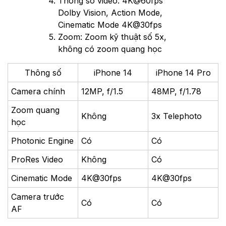
Thông số video: 4K@60fps
Dolby Vision, Action Mode,
Cinematic Mode 4K@30fps
Zoom: Zoom kỹ thuật số 5x,
không có zoom quang học
Thông số
iPhone 14
iPhone 14 Pro
Camera chính
12MP, f/1.5
48MP, f/1.78
Zoom quang
Không
3x Telephoto
học
Photonic Engine
Có
Có
ProRes Video
Không
Có
Cinematic Mode
4K@30fps
4K@30fps
Camera trước
Có
Có
AF