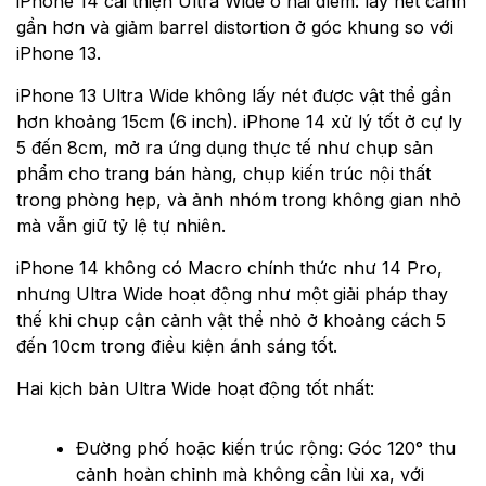
iPhone 14 cải thiện Ultra Wide ở hai điểm: lấy nét cảnh
gần hơn và giảm barrel distortion ở góc khung so với
iPhone 13.
iPhone 13 Ultra Wide không lấy nét được vật thể gần
hơn khoảng 15cm (6 inch). iPhone 14 xử lý tốt ở cự ly
5 đến 8cm, mở ra ứng dụng thực tế như chụp sản
phẩm cho trang bán hàng, chụp kiến trúc nội thất
trong phòng hẹp, và ảnh nhóm trong không gian nhỏ
mà vẫn giữ tỷ lệ tự nhiên.
iPhone 14 không có Macro chính thức như 14 Pro,
nhưng Ultra Wide hoạt động như một giải pháp thay
thế khi chụp cận cảnh vật thể nhỏ ở khoảng cách 5
đến 10cm trong điều kiện ánh sáng tốt.
Hai kịch bản Ultra Wide hoạt động tốt nhất:
Đường phố hoặc kiến trúc rộng: Góc 120° thu
cảnh hoàn chỉnh mà không cần lùi xa, với