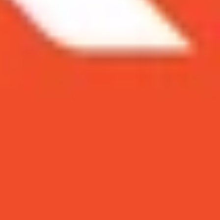
ung Note. Vậy lựa chọn của bạn là lên đời đời
tra và Samsung Note 20 Ultra
để đưa ra quyết