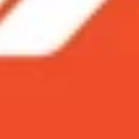
ote 20 Ultra chi tiết
 Note 20 Ultra về độ hoàn thiện
 Ultra về màn hình
 Ultra về hiệu năng
ề camera
sung Z Fold 3
n lên đời Samsung S22 Ultra 5G?
tra 5G tại XTmobile
g Note 20 Ultra
chi tiết
Samsung S22 Ultra gần như có thể sử dụng như một Sams
hệ kế nhiệm? Hãy cùng XTmobile
s
o sánh Samsung S22 Ul