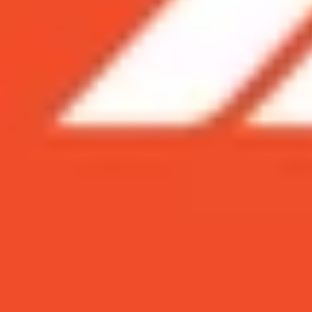
Xem nhanh
Ẩn
1
So sánh Samsung S22 Ultra và Samsung N
1.1
So sánh Samsung S22 Ultra và Samsung
1.2
So sánh Samsung S22 Ultra và Note 20
1.3
So sánh Samsung Note 20 Ultra và S22
1.4
So sánh S22 Ultra và Note 20 Ultra v
1.5
Ưu điểm Samsung S22 Ultra so với Sam
1.6
Đang xài Samsung Note 20 Ultra có nê
1.7
Thu cũ đổi mới, lên đời Samsung S22 Ul
So sánh Samsung S22 Ultra và Samsun
Việc tích hợp thêm bút S Pen làm cho Samsung 
Samsung Note 20 Ultra sẽ chờ đợi mơ hồ thế 
định chính xác nhé!