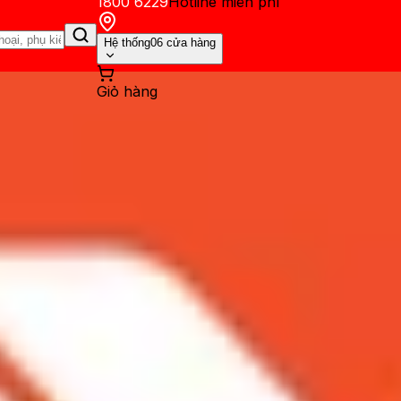
1800 6229
Hotline miễn phí
Hệ thống
06 cửa hàng
Giỏ hàng
ến mãi
Thủ thuật
Hỏi đáp
App - Game
Thông báo
Khách hàng 
 Note 20 Ultra có nên lên đ