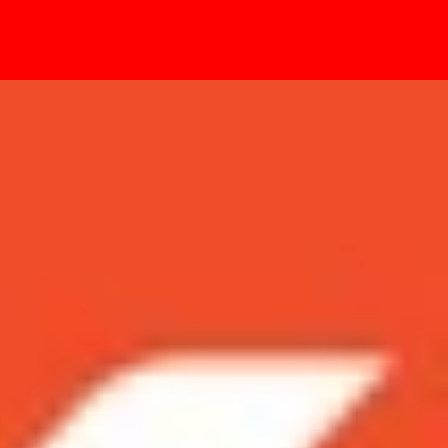
- Sự kiện
ời Galaxy S22 Ultra 5G