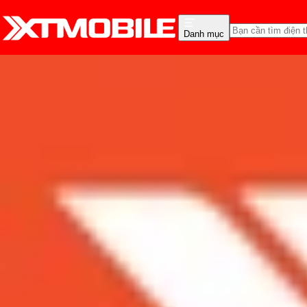
Danh mục
Trang chủ
Tin tức
Tư vấn
Tin Mới
Đánh Giá - Trên Tay
So Sánh
Tư vấn
Khuy
Đang xài Samsung Galaxy
Admin
Ngày đăng:
24/02/2022
Cập nhật:
24/02/2022
Theo dõi XTMobile trên