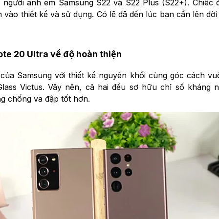
i người anh em Samsung S22 và S22 Plus (S22+). Chiếc đi
en vào thiết kế và sử dụng. Có lẽ đã đến lúc bạn cần lên đ
e 20 Ultra về độ hoàn thiện
p của Samsung với thiết kế nguyên khối cùng góc cách vu
Glass Victus. Vậy nên, cả hai đều sơ hữu chỉ số kháng n
g chống va đập tốt hơn.