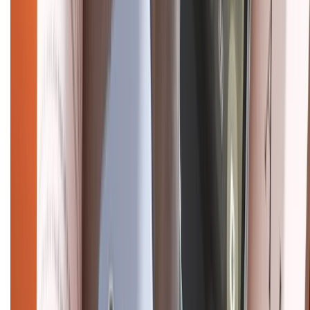
CHỨNG NHẬN
Điện thoại iPhone
iPhone 17 Pro Max
iPhone 17
Pro
iPhone 17
iPhone 16
iPhone 16 Pro Max
iPhone 15
Pro Max
iPhone 15
Điện thoại Samsung
Samsung S26
Ultra
Samsung S26
Samsung S25
iPhone cũ
iPhone 17