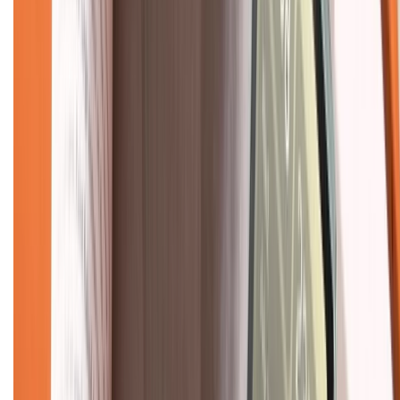
Tra cứu điểm XTMember
Hướng dẫn mua hàng trả góp
Dịch vụ bán hàng B2B
Chính sách
Bảo hành mở rộng
Chính sách dùng sản phẩm 7 ngày miễn phí
Chính sách đổi trả
Chính sách bảo hành
Chính sách bảo mật thông tin
Chính sách kiểm hàng
TỔNG ĐÀI HỖ TRỢ
Tư vấn mua hàng (miễn phí):