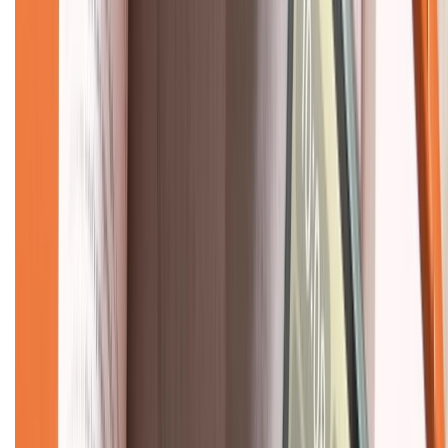
Về chúng tôi
Giới thiệu về XTMobile
Liên hệ hợp tác
Hệ thống cửa hàng bán lẻ
Về trang chủ
Hỗ trợ khách hàng
Mua hàng trả góp
Mua hàng online
Dịch vụ bảo hành mở rộng
Hình thức thanh toán
Tra cứu bảo hành