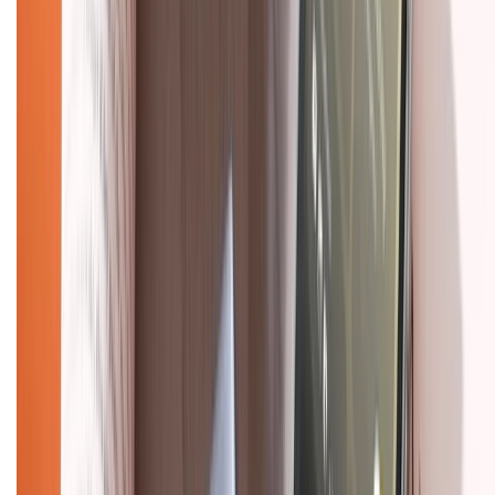
Về trang chủ
Hỗ trợ khách hàng
Mua hàng trả góp
Mua hàng online
Dịch vụ bảo hành mở rộng
Hình thức thanh toán
Tra cứu bảo hành
Tra cứu điểm XTMember
Hướng dẫn mua hàng trả góp
Dịch vụ bán hàng B2B
Chính sách
Bảo hành mở rộng