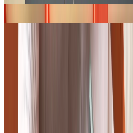
Bảng giá iPhone 15 cập nhật mới nhất tháng
08/2026
Cập nhật bảng giá điện thoại Samsung tháng 8:
Giảm đến 15.49 triệu
TỔNG ĐÀI HỖ TRỢ
(08H30 - 21H30)
Tư vấn mua hàng (miễn phí):
1800.6229
Khiếu nại - Góp ý:
088.99999.33
Bán hàng doanh nghiệp B2B:
088.99999.22