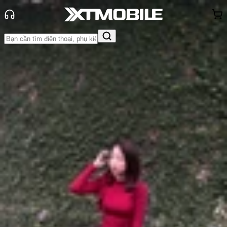
Trang chủ
Tin tức
Tư vấn
Tin Mới
Đánh Giá - Trên Tay
So Sánh
Tư vấn
Khuyến
mãi
Thủ thuật
Hỏi đáp
App - Game
Thông báo
Khách
hàng - Sự kiện
Có nên mua Samsung S25 không?
Những nâng cấp không nên bỏ qua!
Anh Thư
Ngày đăng:
08/12/2024
Cập nhật:
08/12/2024