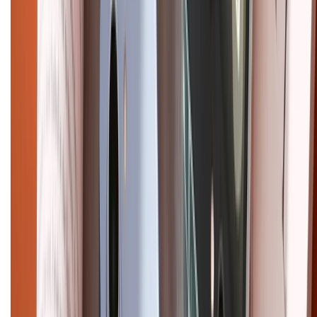
cũ
iPhone 16 cũ
iPhone 16 Pro Max cũ
Copyright @2012 HỘ KINH DOANH CỬA HÀNG ĐIỆN THOẠI DI ĐỘNG
XTMOBILE. Số GPKD: 41A8052143 – Cấp ngày 11/05/2023. Địa chỉ: 50
Trần Quang Khải, Phường Tân Định, Quận 1, TP.HCM. Điện thoại:
1800.6229 (Miễn Phí)
Email: xtmobile.sg@gmail.com. Chịu trách nhiệm nội dung: Lê Xuân
Hoà