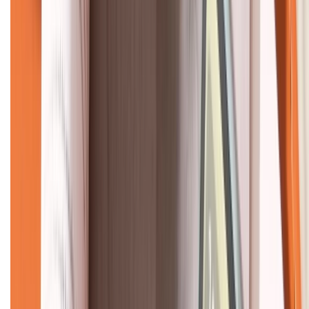
KẾT NỐI VỚI CHÚNG TÔI
CHỨNG NHẬN