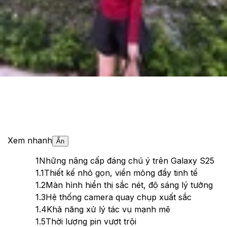
Theo dõi XTMobile trên
Xem nhanh
Ẩn
1
Những nâng cấp đáng chú ý trên Galaxy S25
1.1
Thiết kế nhỏ gọn, viền mỏng đầy tinh tế
1.2
Màn hình hiển thị sắc nét, độ sáng lý tưởng
1.3
Hệ thống camera quay chụp xuất sắc
1.4
Khả năng xử lý tác vụ mạnh mẽ
1.5
Thời lượng pin vượt trội