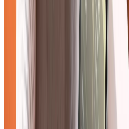
1800.6229
(08h30 - 21h30)
Khiếu nại - Góp ý:
088.99999.33
(09h00 - 18h00)
Trung tâm bảo hành:
028.710.89898
(08h30 - 21h00)
KẾT NỐI VỚI CHÚNG TÔI
Về chúng tôi
Giới thiệu về XTMobile
Liên hệ hợp tác
Hệ thống cửa hàng bán lẻ