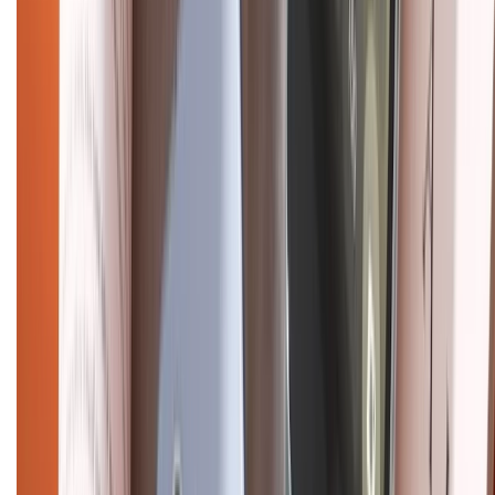
CHỨNG NHẬN
Điện thoại iPhone
iPhone 17 Pro Max
iPhone 17
Pro
iPhone 17
iPhone 16
iPhone 16 Pro Max
iPhone 15
Pro Max
iPhone 15
Điện thoại Samsung
Samsung S26
Ultra
Samsung S26
Samsung S25
iPhone cũ
iPhone 17