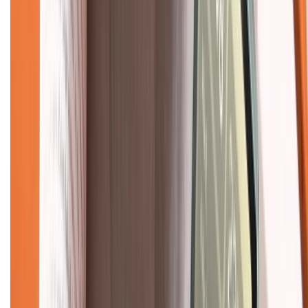
Tra cứu điểm XTMember
Hướng dẫn mua hàng trả góp
Dịch vụ bán hàng B2B
Chính sách
Bảo hành mở rộng
Chính sách dùng sản phẩm 7 ngày miễn phí
Chính sách đổi trả
Chính sách bảo hành
Chính sách bảo mật thông tin
Chính sách kiểm hàng
TỔNG ĐÀI HỖ TRỢ
Tư vấn mua hàng (miễn phí):