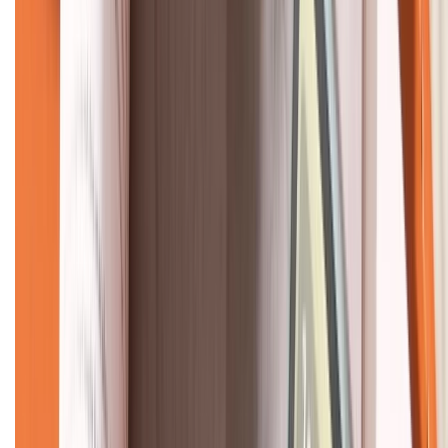
KẾT NỐI VỚI CHÚNG TÔI
CHỨNG NHẬN