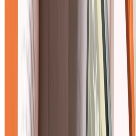
Về chúng tôi
Giới thiệu về XTMobile
Liên hệ hợp tác
Hệ thống cửa hàng bán lẻ
Về trang chủ
Hỗ trợ khách hàng
Mua hàng trả góp
Mua hàng online
Dịch vụ bảo hành mở rộng
Hình thức thanh toán
Tra cứu bảo hành