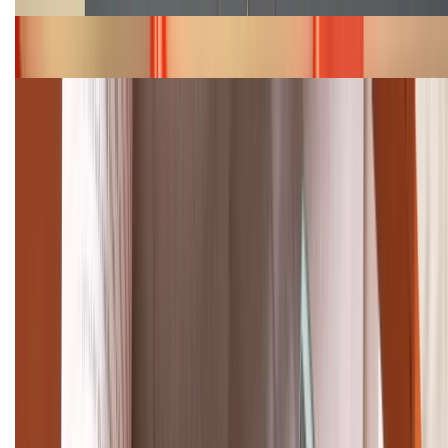
Bảng giá iPhone 15 cập nhật mới nhất tháng
08/2026
Cập nhật bảng giá điện thoại Samsung tháng 8:
Giảm đến 15.49 triệu
TỔNG ĐÀI HỖ TRỢ
(08H30 - 21H30)
Tư vấn mua hàng (miễn phí):
1800.6229
Khiếu nại - Góp ý:
088.99999.33
Bán hàng doanh nghiệp B2B:
088.99999.22