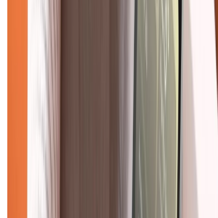
1800.6229
(08h30 - 21h30)
Khiếu nại - Góp ý:
088.99999.33
(09h00 - 18h00)
Trung tâm bảo hành:
028.710.89898
(08h30 - 21h00)
KẾT NỐI VỚI CHÚNG TÔI
Về chúng tôi
Giới thiệu về XTMobile
Liên hệ hợp tác
Hệ thống cửa hàng bán lẻ