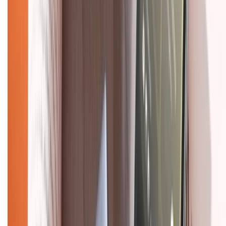
Về trang chủ
Hỗ trợ khách hàng
Mua hàng trả góp
Mua hàng online
Dịch vụ bảo hành mở rộng
Hình thức thanh toán
Tra cứu bảo hành
Tra cứu điểm XTMember
Hướng dẫn mua hàng trả góp
Dịch vụ bán hàng B2B
Chính sách
Bảo hành mở rộng