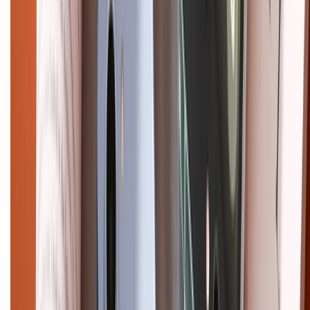
cũ
iPhone 16 cũ
iPhone 16 Pro Max cũ
Copyright @2012 HỘ KINH DOANH CỬA HÀNG ĐIỆN THOẠI DI ĐỘNG
XTMOBILE. Số GPKD: 41A8052143 – Cấp ngày 11/05/2023. Địa chỉ: 50
Trần Quang Khải, Phường Tân Định, Quận 1, TP.HCM. Điện thoại:
1800.6229 (Miễn Phí)
Email: xtmobile.sg@gmail.com. Chịu trách nhiệm nội dung: Lê Xuân
Hoà