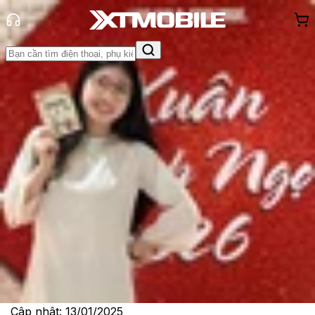
Trang chủ
Tin tức
Tin Mới
Tin Mới
Đánh Giá - Trên Tay
So Sánh
Tư vấn
Khuyến
mãi
Thủ thuật
Hỏi đáp
App - Game
Thông báo
Khách
hàng - Sự kiện
Có nên mua OnePlus 13R: Liệu đây
có phải là model giá trị tốt nhất
Lê Thị Huỳnh Như
Ngày đăng:
13/01/2025
Cập nhật:
13/01/2025