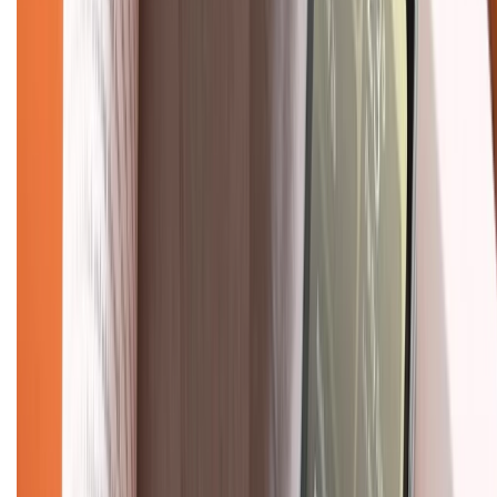
Bảo hành mở rộng
Chính sách dùng sản phẩm 7 ngày miễn phí
Chính sách đổi trả
Chính sách bảo hành
Chính sách bảo mật thông tin
Chính sách kiểm hàng
TỔNG ĐÀI HỖ TRỢ
Tư vấn mua hàng (miễn phí):
1800.6229
(08h30 - 21h30)
Khiếu nại - Góp ý:
088.99999.33
(09h00 - 18h00)
Trung tâm bảo hành: