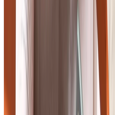
(08H30 - 21H30)
Tư vấn mua hàng (miễn phí):
1800.6229
Khiếu nại - Góp ý:
088.99999.33
Bán hàng doanh nghiệp B2B:
088.99999.22
HỖ TRỢ THANH TOÁN