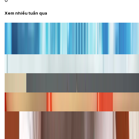
0
Xem nhiều tuần qua
Tư vấn
Bảng giá iPhone cũ mới nhất trong tháng 8 năm
2026, giá siêu hấp dẫn
Cập nhật bảng giá iPhone năm 2026: Giá tốt, ưu đãi
hấp dẫn
Cập nhật bảng giá Galaxy S23 (Plus, Ultra) cũ, mới
năm 2026
Bảng giá iPhone 15 cập nhật mới nhất tháng
08/2026
Cập nhật bảng giá điện thoại Samsung tháng 8:
Giảm đến 15.49 triệu
TỔNG ĐÀI HỖ TRỢ