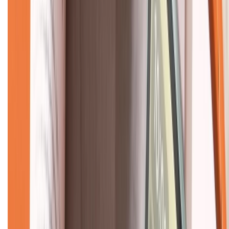
CHỨNG NHẬN
Về chúng tôi
Giới thiệu về XTMobile
Liên hệ hợp tác