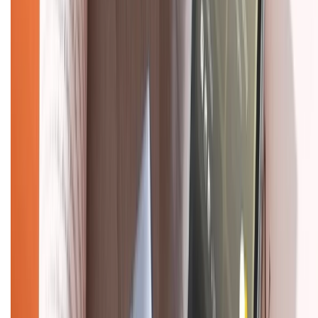
028.710.89898
(08h30 - 21h00)
KẾT NỐI VỚI CHÚNG TÔI
Về chúng tôi
Giới thiệu về XTMobile
Liên hệ hợp tác
Hệ thống cửa hàng bán lẻ
Về trang chủ
Hỗ trợ khách hàng
Mua hàng trả góp
Mua hàng online