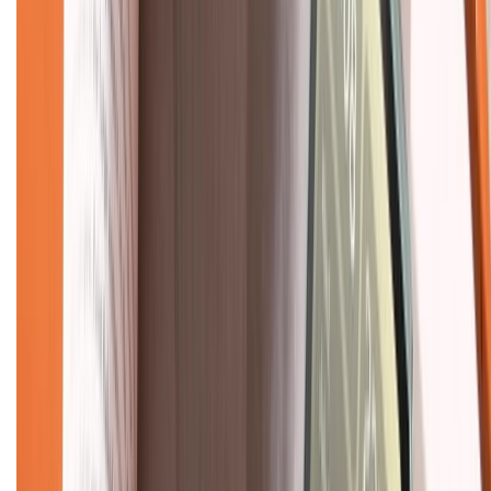
Hệ thống cửa hàng bán lẻ
Về trang chủ
Hỗ trợ khách hàng
Mua hàng trả góp
Mua hàng online
Dịch vụ bảo hành mở rộng
Hình thức thanh toán
Tra cứu bảo hành
Tra cứu điểm XTMember
Hướng dẫn mua hàng trả góp
Dịch vụ bán hàng B2B
Chính sách