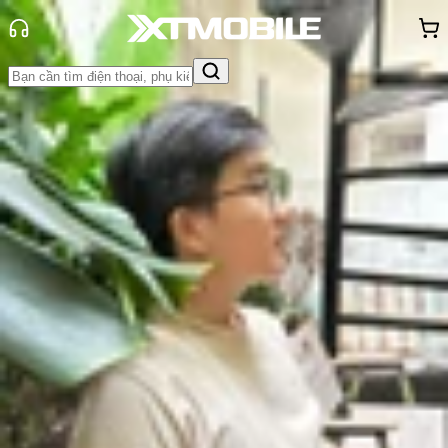
Trang chủ
Tin tức
Tin Mới
Tin Mới
Đánh Giá - Trên Tay
So Sánh
Tư vấn
Khuyến
mãi
Thủ thuật
Hỏi đáp
App - Game
Thông báo
Khách
hàng - Sự kiện
Camera trên iPhone SE 4: Những
tin đồn cho đến thời điểm hiện tại
Vũ Hảo
Ngày đăng:
01/11/2024
Cập nhật:
01/11/2024