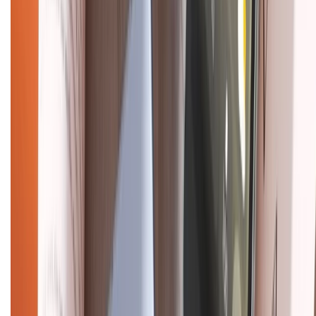
Dịch vụ bảo hành mở rộng
Hình thức thanh toán
Tra cứu bảo hành
Tra cứu điểm XTMember
Hướng dẫn mua hàng trả góp
Dịch vụ bán hàng B2B
Chính sách
Bảo hành mở rộng
Chính sách dùng sản phẩm 7 ngày miễn phí
Chính sách đổi trả
Chính sách bảo hành
Chính sách bảo mật thông tin
Chính sách kiểm hàng