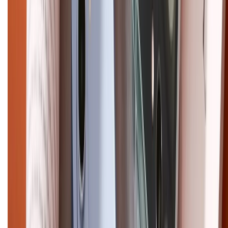
Điện thoại iPhone
iPhone 17 Pro Max
iPhone 17
Pro
iPhone 17
iPhone 16
iPhone 16 Pro Max
iPhone 15
Pro Max
iPhone 15
Điện thoại Samsung
Samsung S26
Ultra
Samsung S26
Samsung S25
iPhone cũ
iPhone 17
cũ
iPhone 16 cũ
iPhone 16 Pro Max cũ
Copyright @2012 HỘ KINH DOANH CỬA HÀNG ĐIỆN THOẠI DI ĐỘNG
XTMOBILE. Số GPKD: 41A8052143 – Cấp ngày 11/05/2023. Địa chỉ: 50
Trần Quang Khải, Phường Tân Định, Quận 1, TP.HCM. Điện thoại:
1800.6229 (Miễn Phí)
Email: xtmobile.sg@gmail.com. Chịu trách nhiệm nội dung: Lê Xuân
Hoà