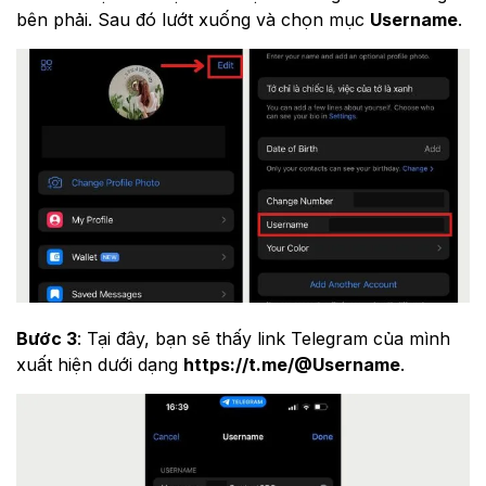
bên phải. Sau đó lướt xuống và chọn mục
Username
.
Bước 3
: Tại đây, bạn sẽ thấy link Telegram của mình
xuất hiện dưới dạng
https://t.me/@Username
.