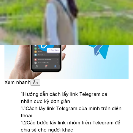
Theo dõi XTMobile trên
Xem nhanh
Ẩn
1
Hướng dẫn cách lấy link Telegram cá
nhân cực kỳ đơn giản
1.1
Cách lấy link Telegram của mình trên điện
thoại
1.2
Các bước lấy link nhóm trên Telegram để
chia sẻ cho người khác