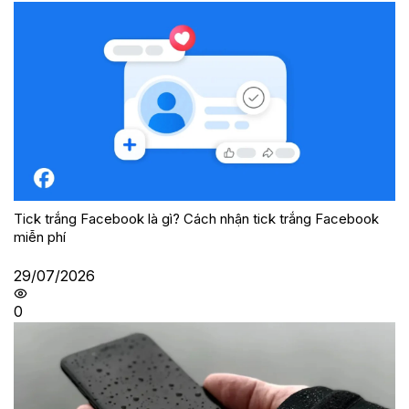
Tick trắng Facebook là gì? Cách nhận tick trắng Facebook
miễn phí
29/07/2026
0