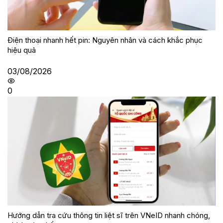
Điện thoại nhanh hết pin: Nguyên nhân và cách khắc phục
hiệu quả
03/08/2026
0
Hướng dẫn tra cứu thông tin liệt sĩ trên VNeID nhanh chóng,