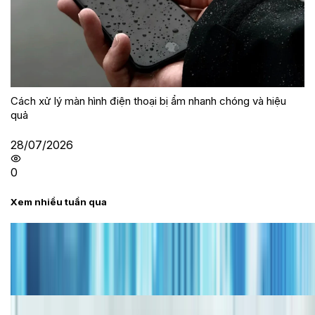
Cách xử lý màn hình điện thoại bị ẩm nhanh chóng và hiệu
quả
28/07/2026
0
Xem nhiều tuần qua
Tư vấn
Bảng giá iPhone cũ mới nhất trong tháng 8 năm
2026, giá siêu hấp dẫn
Cập nhật bảng giá iPhone năm 2026: Giá tốt, ưu đãi