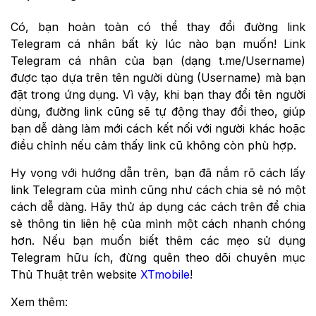
Có, bạn hoàn toàn có thể thay đổi đường link
Telegram cá nhân bất kỳ lúc nào bạn muốn! Link
Telegram cá nhân của bạn (dạng t.me/Username)
được tạo dựa trên tên người dùng (Username) mà bạn
đặt trong ứng dụng. Vì vậy, khi bạn thay đổi tên người
dùng, đường link cũng sẽ tự động thay đổi theo, giúp
bạn dễ dàng làm mới cách kết nối với người khác hoặc
điều chỉnh nếu cảm thấy link cũ không còn phù hợp.
Hy vọng với hướng dẫn trên, bạn đã nắm rõ cách lấy
link Telegram của mình cũng như cách chia sẻ nó một
cách dễ dàng. Hãy thử áp dụng các cách trên để chia
sẻ thông tin liên hệ của mình một cách nhanh chóng
hơn. Nếu bạn muốn biết thêm các mẹo sử dụng
Telegram hữu ích, đừng quên theo dõi chuyên mục
Thủ Thuật trên website
XTmobile
!
Xem thêm: