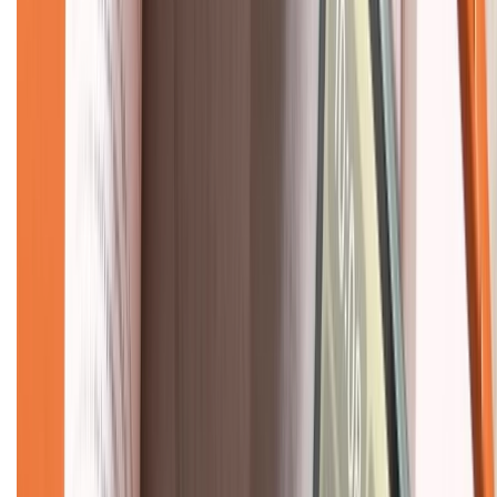
Về chúng tôi
Giới thiệu về XTMobile
Liên hệ hợp tác
Hệ thống cửa hàng bán lẻ
Về trang chủ
Hỗ trợ khách hàng
Mua hàng trả góp
Mua hàng online