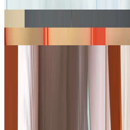
hấp dẫn
Cập nhật bảng giá Galaxy S23 (Plus, Ultra) cũ, mới
năm 2026
Bảng giá iPhone 15 cập nhật mới nhất tháng
08/2026
Cập nhật bảng giá điện thoại Samsung tháng 8:
Giảm đến 15.49 triệu
TỔNG ĐÀI HỖ TRỢ
(08H30 - 21H30)
Tư vấn mua hàng (miễn phí):
1800.6229
Khiếu nại - Góp ý: