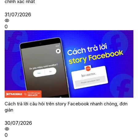
chính xác nhất
31/07/2026
0
Cách trả lời câu hỏi trên story Facebook nhanh chóng, đơn
giản
30/07/2026
0