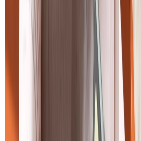
088.99999.33
Bán hàng doanh nghiệp B2B:
088.99999.22
HỖ TRỢ THANH TOÁN