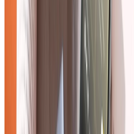
Trung tâm bảo hành:
028.710.89898
(08h30 - 21h00)
KẾT NỐI VỚI CHÚNG TÔI
Về chúng tôi
Giới thiệu về XTMobile
Liên hệ hợp tác
Hệ thống cửa hàng bán lẻ
Về trang chủ
Hỗ trợ khách hàng
Mua hàng trả góp