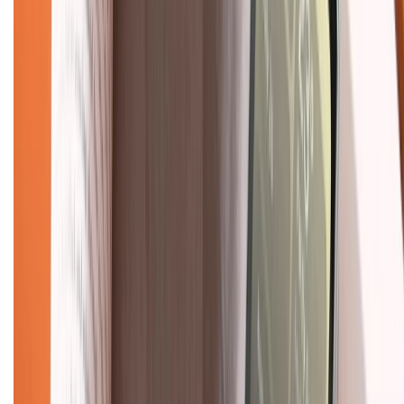
Chính sách
Bảo hành mở rộng
Chính sách dùng sản phẩm 7 ngày miễn phí
Chính sách đổi trả
Chính sách bảo hành
Chính sách bảo mật thông tin
Chính sách kiểm hàng
TỔNG ĐÀI HỖ TRỢ
Tư vấn mua hàng (miễn phí):
1800.6229
(08h30 - 21h30)
Khiếu nại - Góp ý:
088.99999.33
(09h00 - 18h00)