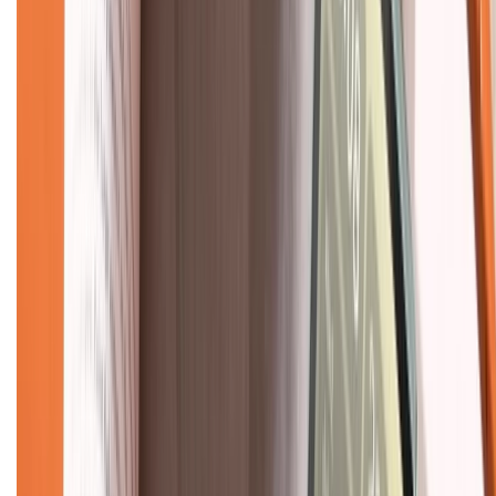
Giới thiệu về XTMobile
Liên hệ hợp tác
Hệ thống cửa hàng bán lẻ
Về trang chủ
Hỗ trợ khách hàng
Mua hàng trả góp
Mua hàng online
Dịch vụ bảo hành mở rộng
Hình thức thanh toán
Tra cứu bảo hành
Tra cứu điểm XTMember
Hướng dẫn mua hàng trả góp
Dịch vụ bán hàng B2B