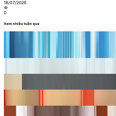
18/07/2026
0
Xem nhiều tuần qua
Tư vấn
Bảng giá iPhone cũ mới nhất trong tháng 8 năm
2026, giá siêu hấp dẫn
Cập nhật bảng giá iPhone năm 2026: Giá tốt, ưu đãi
hấp dẫn
Cập nhật bảng giá Galaxy S23 (Plus, Ultra) cũ, mới
năm 2026
Bảng giá iPhone 15 cập nhật mới nhất tháng
08/2026
Cập nhật bảng giá điện thoại Samsung tháng 8:
Giảm đến 15.49 triệu