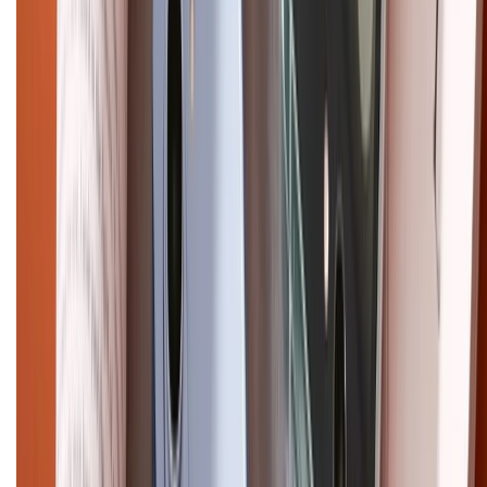
CHỨNG NHẬN
Điện thoại iPhone
iPhone 17 Pro Max
iPhone 17
Pro
iPhone 17
iPhone 16
iPhone 16 Pro Max
iPhone 15
Pro Max
iPhone 15
Điện thoại Samsung
Samsung S26
Ultra
Samsung S26
Samsung S25
iPhone cũ
iPhone 17
cũ
iPhone 16 cũ
iPhone 16 Pro Max cũ
Copyright @2012 HỘ KINH DOANH CỬA HÀNG ĐIỆN THOẠI DI ĐỘNG
XTMOBILE. Số GPKD: 41A8052143 – Cấp ngày 11/05/2023. Địa chỉ: 50
Trần Quang Khải, Phường Tân Định, Quận 1, TP.HCM. Điện thoại:
1800.6229 (Miễn Phí)
Email: xtmobile.sg@gmail.com. Chịu trách nhiệm nội dung: Lê Xuân