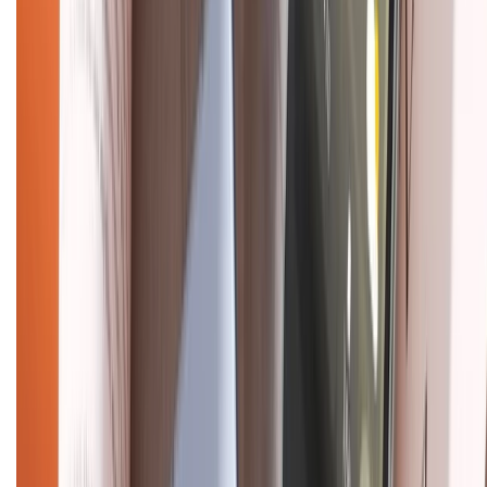
Mua hàng online
Dịch vụ bảo hành mở rộng
Hình thức thanh toán
Tra cứu bảo hành
Tra cứu điểm XTMember
Hướng dẫn mua hàng trả góp
Dịch vụ bán hàng B2B
Chính sách
Bảo hành mở rộng
Chính sách dùng sản phẩm 7 ngày miễn phí
Chính sách đổi trả
Chính sách bảo hành