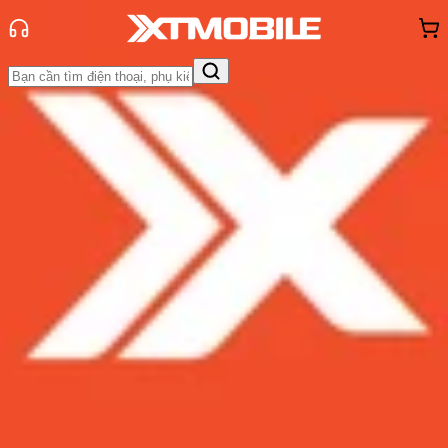
Trang chủ
Tin tức
App - Game
Tin Mới
Đánh Giá - Trên Tay
So Sánh
Tư vấn
Khuyến
mãi
Thủ thuật
Hỏi đáp
App - Game
Thông báo
Khách
hàng - Sự kiện
Cách lấy lại dữ liệu trò chơi Tiệm
Lẩu Đường Hạnh Phúc dành riêng
cho game thủ
Admin
Ngày đăng:
02/01/2023