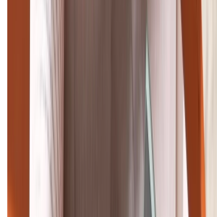
TỔNG ĐÀI HỖ TRỢ
(08H30 - 21H30)
Tư vấn mua hàng (miễn phí):
1800.6229
Khiếu nại - Góp ý:
088.99999.33
Bán hàng doanh nghiệp B2B:
088.99999.22
HỖ TRỢ THANH TOÁN