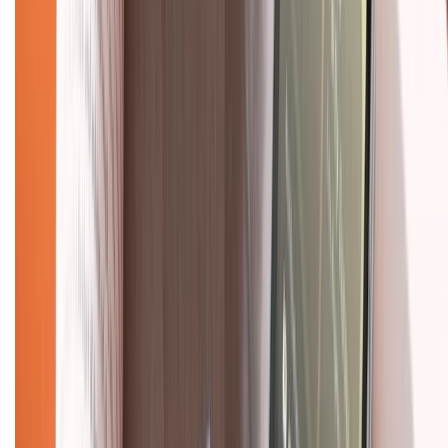
Liên hệ hợp tác
Hệ thống cửa hàng bán lẻ
Về trang chủ
Hỗ trợ khách hàng
Mua hàng trả góp
Mua hàng online
Dịch vụ bảo hành mở rộng
Hình thức thanh toán
Tra cứu bảo hành
Tra cứu điểm XTMember
Hướng dẫn mua hàng trả góp
Dịch vụ bán hàng B2B