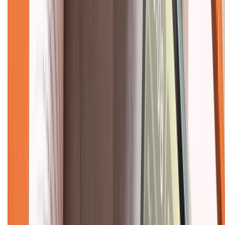
Hình thức thanh toán
Tra cứu bảo hành
Tra cứu điểm XTMember
Hướng dẫn mua hàng trả góp
Dịch vụ bán hàng B2B
Chính sách
Bảo hành mở rộng
Chính sách dùng sản phẩm 7 ngày miễn phí
Chính sách đổi trả
Chính sách bảo hành
Chính sách bảo mật thông tin
Chính sách kiểm hàng