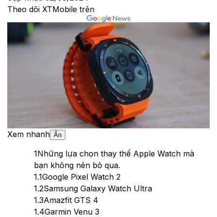
Theo dõi XTMobile trên
Xem nhanh
Ẩn
1
Những lựa chọn thay thế Apple Watch mà
bạn không nên bỏ qua.
1.1
Google Pixel Watch 2
1.2
Samsung Galaxy Watch Ultra
1.3
Amazfit GTS 4
1.4
Garmin Venu 3