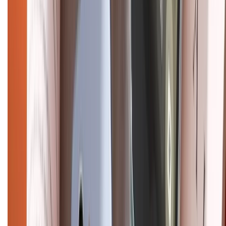
Pro
iPhone 17
iPhone 16
iPhone 16 Pro Max
iPhone 15
Pro Max
iPhone 15
Điện thoại Samsung
Samsung S26
Ultra
Samsung S26
Samsung S25
iPhone cũ
iPhone 17
cũ
iPhone 16 cũ
iPhone 16 Pro Max cũ
Copyright @2012 HỘ KINH DOANH CỬA HÀNG ĐIỆN THOẠI DI ĐỘNG
XTMOBILE. Số GPKD: 41A8052143 – Cấp ngày 11/05/2023. Địa chỉ: 50
Trần Quang Khải, Phường Tân Định, Quận 1, TP.HCM. Điện thoại:
1800.6229 (Miễn Phí)
Email: xtmobile.sg@gmail.com. Chịu trách nhiệm nội dung: Lê Xuân
Hoà