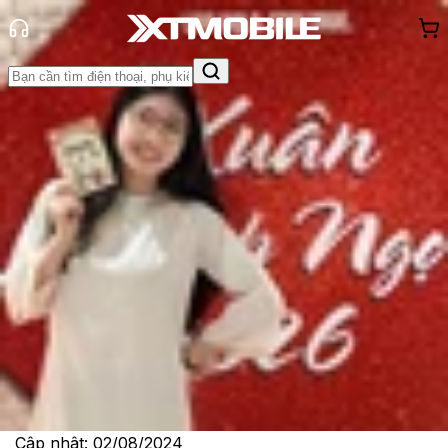
Trang chủ
Tin tức
So Sánh
Tin Mới
Đánh Giá - Trên Tay
So Sánh
Tư vấn
Khuyến
mãi
Thủ thuật
Hỏi đáp
App - Game
Thông báo
Khách
hàng - Sự kiện
Các lựa chọn thay thế Apple Watch
tốt nhất năm 2024
Lê Thị Huỳnh Như
Ngày đăng:
02/08/2024
Cập nhật:
02/08/2024