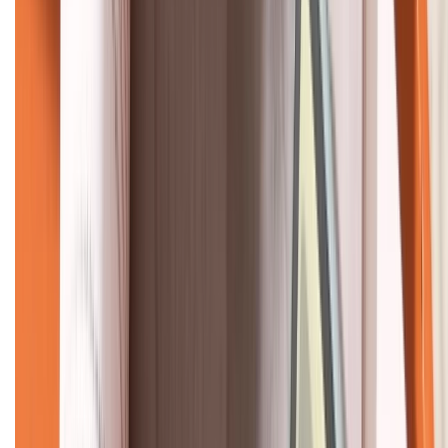
KẾT NỐI VỚI CHÚNG TÔI
CHỨNG NHẬN