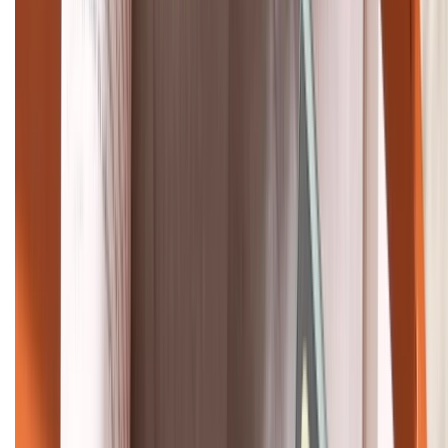
Bán hàng doanh nghiệp B2B:
088.99999.22
HỖ TRỢ THANH TOÁN