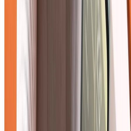
TỔNG ĐÀI HỖ TRỢ
Tư vấn mua hàng (miễn phí):
1800.6229
(08h30 - 21h30)
Khiếu nại - Góp ý:
088.99999.33
(09h00 - 18h00)
Trung tâm bảo hành:
028.710.89898
(08h30 - 21h00)
KẾT NỐI VỚI CHÚNG TÔI
Về chúng tôi
Giới thiệu về XTMobile