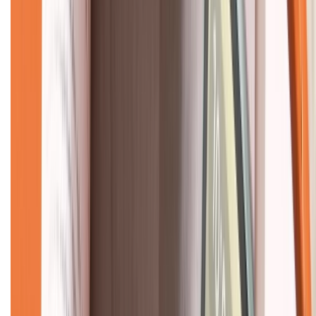
Về chúng tôi
Giới thiệu về XTMobile
Liên hệ hợp tác
Hệ thống cửa hàng bán lẻ
Về trang chủ
Hỗ trợ khách hàng
Mua hàng trả góp
Mua hàng online
Dịch vụ bảo hành mở rộng