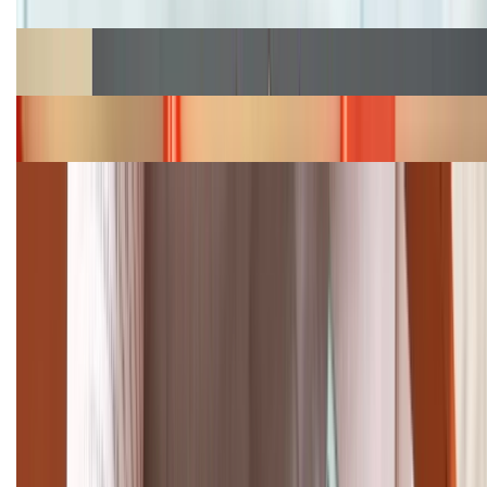
Cập nhật bảng giá Galaxy S23 (Plus, Ultra) cũ, mới
năm 2026
Bảng giá iPhone 15 cập nhật mới nhất tháng
08/2026
Cập nhật bảng giá điện thoại Samsung tháng 8:
Giảm đến 15.49 triệu
TỔNG ĐÀI HỖ TRỢ
(08H30 - 21H30)
Tư vấn mua hàng (miễn phí):
1800.6229
Khiếu nại - Góp ý:
088.99999.33