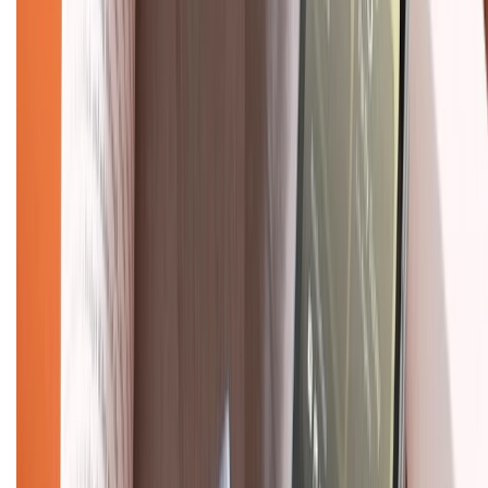
Tra cứu điểm XTMember
Hướng dẫn mua hàng trả góp
Dịch vụ bán hàng B2B
Chính sách
Bảo hành mở rộng
Chính sách dùng sản phẩm 7 ngày miễn phí
Chính sách đổi trả
Chính sách bảo hành
Chính sách bảo mật thông tin
Chính sách kiểm hàng
TỔNG ĐÀI HỖ TRỢ
Tư vấn mua hàng (miễn phí):