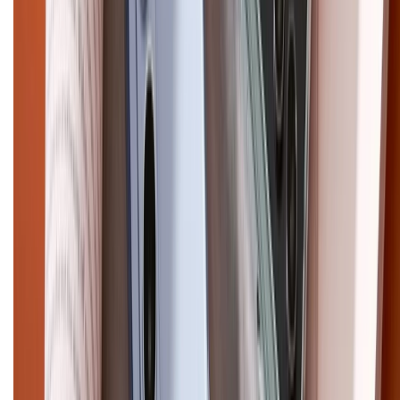
CHỨNG NHẬN
Điện thoại iPhone
iPhone 17 Pro Max
iPhone 17
Pro
iPhone 17
iPhone 16
iPhone 16 Pro Max
iPhone 15
Pro Max
iPhone 15
Điện thoại Samsung
Samsung S26
Ultra
Samsung S26
Samsung S25
iPhone cũ
iPhone 17