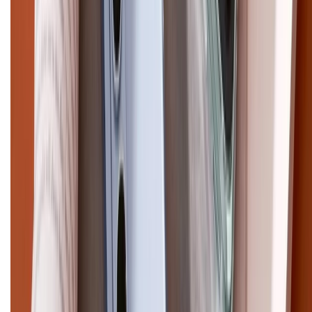
cũ
iPhone 16 cũ
iPhone 16 Pro Max cũ
Copyright @2012 HỘ KINH DOANH CỬA HÀNG ĐIỆN THOẠI DI ĐỘNG
XTMOBILE. Số GPKD: 41A8052143 – Cấp ngày 11/05/2023. Địa chỉ: 50
Trần Quang Khải, Phường Tân Định, Quận 1, TP.HCM. Điện thoại:
1800.6229 (Miễn Phí)
Email: xtmobile.sg@gmail.com. Chịu trách nhiệm nội dung: Lê Xuân
Hoà