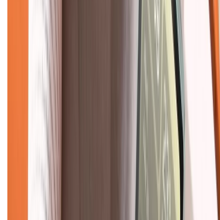
Về chúng tôi
Giới thiệu về XTMobile
Liên hệ hợp tác
Hệ thống cửa hàng bán lẻ
Về trang chủ
Hỗ trợ khách hàng
Mua hàng trả góp
Mua hàng online
Dịch vụ bảo hành mở rộng
Hình thức thanh toán
Tra cứu bảo hành