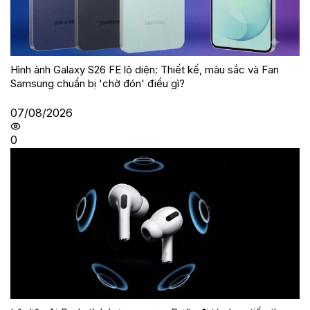
Hình ảnh Galaxy S26 FE lộ diện: Thiết kế, màu sắc và Fan
Samsung chuẩn bị 'chờ đón' điều gì?
07/08/2026
0