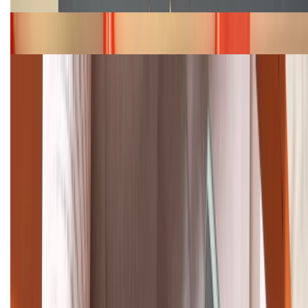
Bảng giá iPhone 15 cập nhật mới nhất tháng
08/2026
Cập nhật bảng giá điện thoại Samsung tháng 8:
Giảm đến 15.49 triệu
TỔNG ĐÀI HỖ TRỢ
(08H30 - 21H30)
Tư vấn mua hàng (miễn phí):
1800.6229
Khiếu nại - Góp ý:
088.99999.33
Bán hàng doanh nghiệp B2B:
088.99999.22