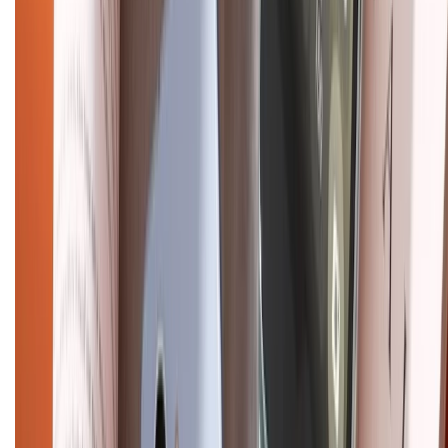
Về trang chủ
Hỗ trợ khách hàng
Mua hàng trả góp
Mua hàng online
Dịch vụ bảo hành mở rộng
Hình thức thanh toán
Tra cứu bảo hành
Tra cứu điểm XTMember
Hướng dẫn mua hàng trả góp
Dịch vụ bán hàng B2B
Chính sách
Bảo hành mở rộng