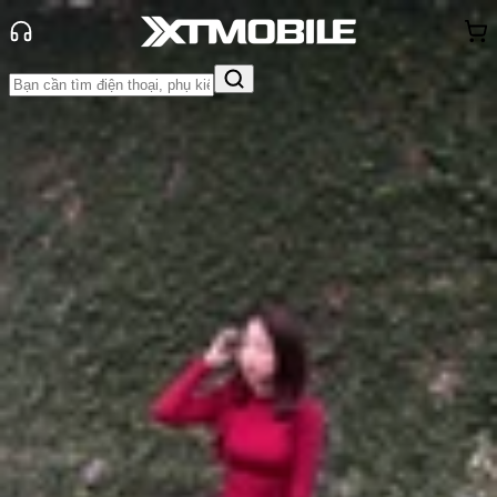
Trang chủ
Tin tức
Tin Mới
Tin Mới
Đánh Giá - Trên Tay
So Sánh
Tư vấn
Khuyến
mãi
Thủ thuật
Hỏi đáp
App - Game
Thông báo
Khách
hàng - Sự kiện
Bộ phụ kiện chụp ảnh của Xiaomi 13
Ultra chính thức ra thêm tùy chọn
màu trắng
Anh Thư
Ngày đăng:
28/06/2023