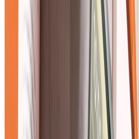
KẾT NỐI VỚI CHÚNG TÔI
CHỨNG NHẬN