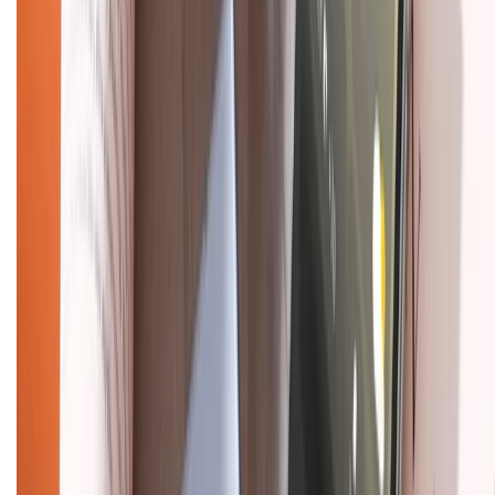
1800.6229
(08h30 - 21h30)
Khiếu nại - Góp ý:
088.99999.33
(09h00 - 18h00)
Trung tâm bảo hành:
028.710.89898
(08h30 - 21h00)
KẾT NỐI VỚI CHÚNG TÔI
Về chúng tôi
Giới thiệu về XTMobile
Liên hệ hợp tác
Hệ thống cửa hàng bán lẻ