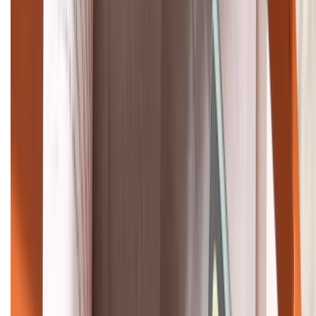
1800.6229
Khiếu nại - Góp ý:
088.99999.33
Bán hàng doanh nghiệp B2B:
088.99999.22
HỖ TRỢ THANH TOÁN