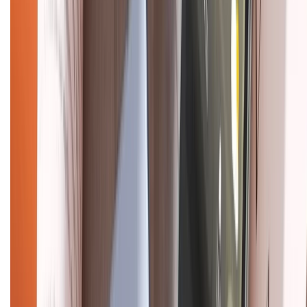
Hướng dẫn mua hàng trả góp
Dịch vụ bán hàng B2B
Chính sách
Bảo hành mở rộng
Chính sách dùng sản phẩm 7 ngày miễn phí
Chính sách đổi trả
Chính sách bảo hành
Chính sách bảo mật thông tin
Chính sách kiểm hàng
HỖ TRỢ THANH TOÁN