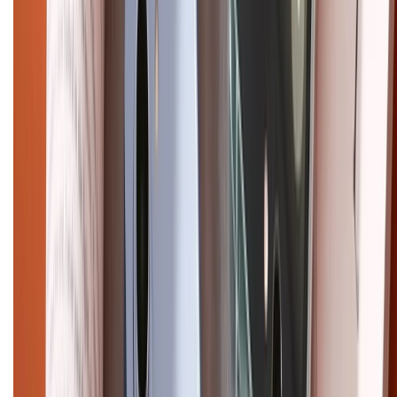
Điện thoại iPhone
iPhone 17 Pro Max
iPhone 17
Pro
iPhone 17
iPhone 16
iPhone 16 Pro Max
iPhone 15
Pro Max
iPhone 15
Điện thoại Samsung
Samsung S26
Ultra
Samsung S26
Samsung S25
iPhone cũ
iPhone 17
cũ
iPhone 16 cũ
iPhone 16 Pro Max cũ
Copyright @2012 HỘ KINH DOANH CỬA HÀNG ĐIỆN THOẠI DI ĐỘNG
XTMOBILE. Số GPKD: 41A8052143 – Cấp ngày 11/05/2023. Địa chỉ: 50
Trần Quang Khải, Phường Tân Định, Quận 1, TP.HCM. Điện thoại:
1800.6229 (Miễn Phí)
Email: xtmobile.sg@gmail.com. Chịu trách nhiệm nội dung: Lê Xuân
Hoà