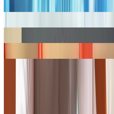
2026, giá siêu hấp dẫn
Cập nhật bảng giá iPhone năm 2026: Giá tốt, ưu đãi
hấp dẫn
Cập nhật bảng giá Galaxy S23 (Plus, Ultra) cũ, mới
năm 2026
Bảng giá iPhone 15 cập nhật mới nhất tháng
08/2026
Cập nhật bảng giá điện thoại Samsung tháng 8:
Giảm đến 15.49 triệu
TỔNG ĐÀI HỖ TRỢ
(08H30 - 21H30)
Tư vấn mua hàng (miễn phí):