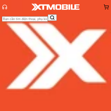
Trang chủ
Tin tức
So Sánh
Tin Mới
Đánh Giá - Trên Tay
So Sánh
Tư vấn
Khuyến
mãi
Thủ thuật
Hỏi đáp
App - Game
Thông báo
Khách
hàng - Sự kiện
Black Shark 5 Pro vs OnePlus 10
Pro: Smartphone nào chiến game
ngon?
Admin
Ngày đăng:
06/04/2022