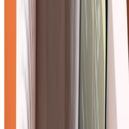
Chính sách bảo mật thông tin
Chính sách kiểm hàng
TỔNG ĐÀI HỖ TRỢ
Tư vấn mua hàng (miễn phí):
1800.6229
(08h30 - 21h30)
Khiếu nại - Góp ý:
088.99999.33
(09h00 - 18h00)
Trung tâm bảo hành:
028.710.89898
(08h30 - 21h00)
KẾT NỐI VỚI CHÚNG TÔI