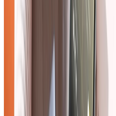
Về chúng tôi
Giới thiệu về XTMobile
Liên hệ hợp tác
Hệ thống cửa hàng bán lẻ
Về trang chủ
Hỗ trợ khách hàng
Mua hàng trả góp
Mua hàng online
Dịch vụ bảo hành mở rộng
Hình thức thanh toán
Tra cứu bảo hành
Tra cứu điểm XTMember