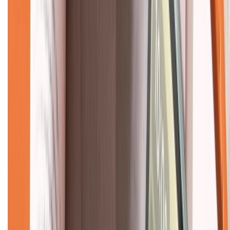
CHỨNG NHẬN
Về chúng tôi
Giới thiệu về XTMobile
Liên hệ hợp tác
Hệ thống cửa hàng bán lẻ
Về trang chủ
Hỗ trợ khách hàng