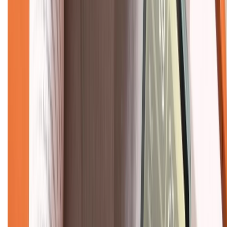
Mua hàng trả góp
Mua hàng online
Dịch vụ bảo hành mở rộng
Hình thức thanh toán
Tra cứu bảo hành
Tra cứu điểm XTMember
Hướng dẫn mua hàng trả góp
Dịch vụ bán hàng B2B
Chính sách
Bảo hành mở rộng
Chính sách dùng sản phẩm 7 ngày miễn phí
Chính sách đổi trả
Chính sách bảo hành